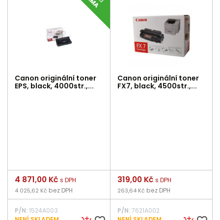
Canon originální toner
Canon originální toner
EPS, black, 4000str.,...
FX7, black, 4500str.,...
Cena
4 871,00 Kč
Cena
319,00 Kč
s DPH
s DPH
bez DPH
bez DPH
4 025,62 Kč
263,64 Kč
P/N:
1524A003
P/N:
7621A002
NENÍ SKLADEM
NENÍ SKLADEM