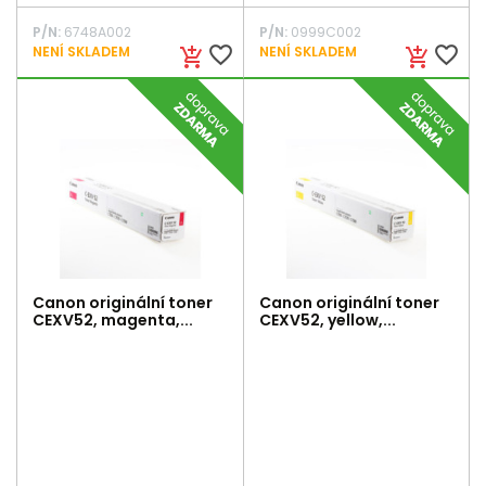
P/N:
6748A002
P/N:
0999C002
favorite_border
favorite_border
NENÍ SKLADEM
NENÍ SKLADEM
add_shopping_cart
add_shopping_cart
Canon originální toner
Canon originální toner
CEXV52, magenta,...
CEXV52, yellow,...