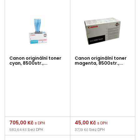
Canon originální toner
Canon originální toner
cyan, 8500str.,...
magenta, 8500str.,...
Cena
705,00 Kč
Cena
45,00 Kč
s DPH
s DPH
bez DPH
bez DPH
582,64 Kč
37,19 Kč