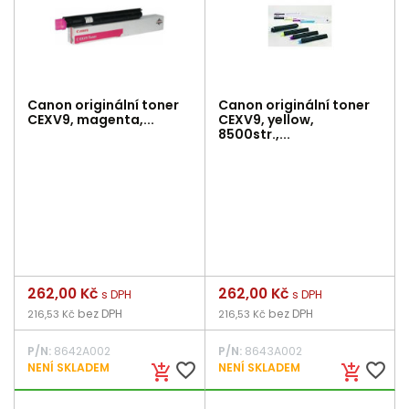
Canon originální toner
Canon originální toner
CEXV9, magenta,...
CEXV9, yellow,
8500str.,...
Cena
262,00 Kč
Cena
262,00 Kč
s DPH
s DPH
bez DPH
bez DPH
216,53 Kč
216,53 Kč
P/N:
8642A002
P/N:
8643A002
favorite_border
favorite_border
NENÍ SKLADEM
NENÍ SKLADEM
add_shopping_cart
add_shopping_cart