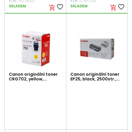
P/N:
7627A002
P/N:
2725C001
favorite_border
favorite_border
SKLADEM
SKLADEM
add_shopping_cart
add_shopping_cart
Canon originální toner
Canon originální toner
CRG702, yellow,...
EP25, black, 2500str.,...