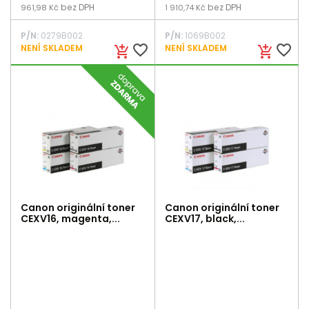
bez DPH
bez DPH
961,98 Kč
1 910,74 Kč
P/N:
0279B002
P/N:
1069B002
favorite_border
favorite_border
NENÍ SKLADEM
NENÍ SKLADEM
add_shopping_cart
add_shopping_cart
Canon originální toner
Canon originální toner
CEXV16, magenta,...
CEXV17, black,...