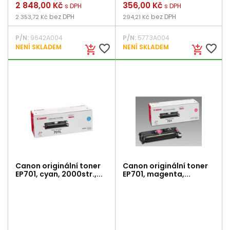
Cena
2 848,00 Kč
Cena
356,00 Kč
s DPH
s DPH
bez DPH
bez DPH
2 353,72 Kč
294,21 Kč
P/N:
9642A004
P/N:
5773A004
favorite_border
favorite_border
NENÍ SKLADEM
NENÍ SKLADEM
add_shopping_cart
add_shopping_cart
Canon originální toner
Canon originální toner
EP701, cyan, 2000str.,...
EP701, magenta,...