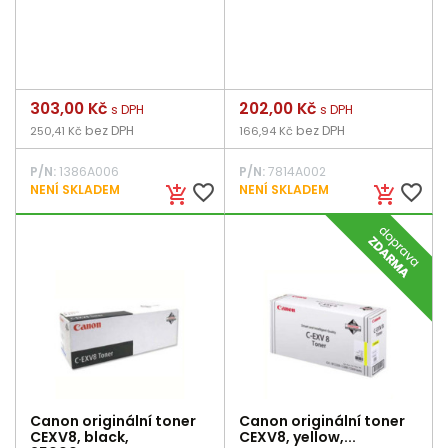
Cena
303,00 Kč
Cena
202,00 Kč
s DPH
s DPH
bez DPH
bez DPH
250,41 Kč
166,94 Kč
P/N:
1386A006
P/N:
7814A002
favorite_border
favorite_border
NENÍ SKLADEM
NENÍ SKLADEM
add_shopping_cart
add_shopping_cart
Canon originální toner
Canon originální toner
CEXV8, black,
CEXV8, yellow,...