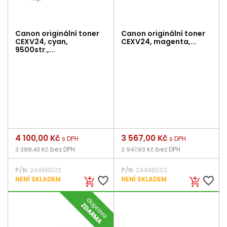
Canon originální toner
Canon originální toner
CEXV24, cyan,
CEXV24, magenta,...
9500str.,...
Cena
4 100,00 Kč
Cena
3 567,00 Kč
s DPH
s DPH
bez DPH
bez DPH
3 388,43 Kč
2 947,93 Kč
P/N:
2448B002
P/N:
2449B002
favorite_border
favorite_border
NENÍ SKLADEM
NENÍ SKLADEM
add_shopping_cart
add_shopping_cart