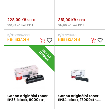
Cena
228,00 Kč
Cena
381,00 Kč
s DPH
s DPH
bez DPH
bez DPH
188,43 Kč
314,88 Kč
P/N:
9290A003
P/N:
9289A003
favorite_border
favorite_border
NENÍ SKLADEM
NENÍ SKLADEM
add_shopping_cart
add_shopping_cart
Canon originální toner
Canon originální toner
EP83, black, 9000str.,...
EP84, black, 17000str.,...