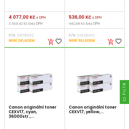
Cena
4 077,00 Kč
Cena
536,00 Kč
s DPH
s DPH
bez DPH
bez DPH
3 369,42 Kč
442,98 Kč
P/N:
1067B002
P/N:
0262B002
favorite_border
favorite_border
NENÍ SKLADEM
NENÍ SKLADEM
add_shopping_cart
add_shopping_cart
FILTR
Canon originální toner
Canon originální toner
CEXV17, cyan,
CEXV17, yellow,...
36000str.,...