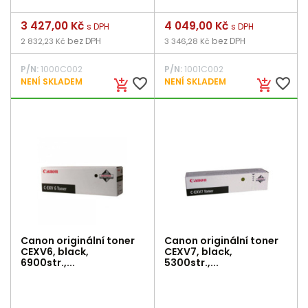
Cena
3 427,00 Kč
Cena
4 049,00 Kč
s DPH
s DPH
bez DPH
bez DPH
2 832,23 Kč
3 346,28 Kč
P/N:
1000C002
P/N:
1001C002
favorite_border
favorite_border
NENÍ SKLADEM
NENÍ SKLADEM
add_shopping_cart
add_shopping_cart
Canon originální toner
Canon originální toner
CEXV6, black,
CEXV7, black,
6900str.,...
5300str.,...