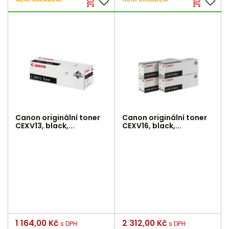
favorite_border
favorite_border
add_shopping_cart
add_shopping_cart
Canon originální toner
Canon originální toner
CEXV13, black,...
CEXV16, black,...
Cena
1 164,00 Kč
Cena
2 312,00 Kč
s DPH
s DPH