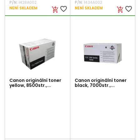
P/N:
1428A002
P/N:
1434A002
favorite_border
favorite_border
NENÍ SKLADEM
NENÍ SKLADEM
add_shopping_cart
add_shopping_cart
Canon originální toner
Canon originální toner
yellow, 8500str.,...
black, 7000str.,...