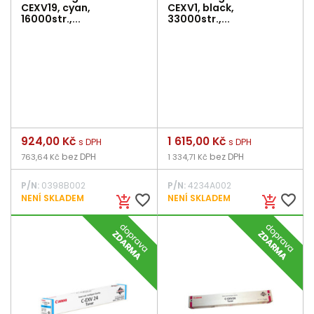
CEXV19, cyan,
CEXV1, black,
16000str.,...
33000str.,...
Cena
924,00 Kč
Cena
1 615,00 Kč
s DPH
s DPH
bez DPH
bez DPH
763,64 Kč
1 334,71 Kč
P/N:
0398B002
P/N:
4234A002
favorite_border
favorite_border
NENÍ SKLADEM
NENÍ SKLADEM
add_shopping_cart
add_shopping_cart