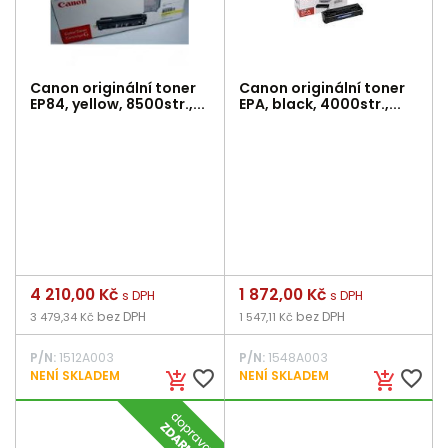
Canon originální toner
Canon originální toner
EP84, yellow, 8500str.,...
EPA, black, 4000str.,...
Cena
4 210,00 Kč
Cena
1 872,00 Kč
s DPH
s DPH
bez DPH
bez DPH
3 479,34 Kč
1 547,11 Kč
P/N:
1512A003
P/N:
1548A003
favorite_border
favorite_border
NENÍ SKLADEM
NENÍ SKLADEM
add_shopping_cart
add_shopping_cart