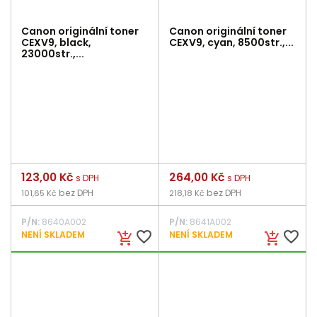
Canon originální toner
Canon originální toner
CEXV9, black,
CEXV9, cyan, 8500str.,...
23000str.,...
Cena
123,00 Kč
Cena
264,00 Kč
s DPH
s DPH
bez DPH
bez DPH
101,65 Kč
218,18 Kč
P/N:
8640A002
P/N:
8641A002
favorite_border
favorite_border
NENÍ SKLADEM
NENÍ SKLADEM
add_shopping_cart
add_shopping_cart