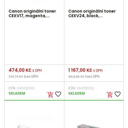
Canon originální toner
Canon originální toner
CEXV17, magenta,...
CEXV24, black,...
Cena
474,00 Kč
Cena
1 167,00 Kč
s DPH
s DPH
bez DPH
bez DPH
391,74 Kč
964,46 Kč
P/N:
0260B002
P/N:
2447B002
favorite_border
favorite_border
SKLADEM
SKLADEM
add_shopping_cart
add_shopping_cart