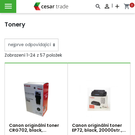

|
0

add
shopping_cart



Tonery
Zobrazení 1-24 z 57 položek
Canon originální toner
Canon originální toner
CRG702, black,...
EP72, black, 20000str.,...