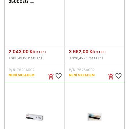
25000str.,...
Cena
2 043,00 Kč
Cena
3 662,00 Kč
s DPH
s DPH
bez DPH
bez DPH
1 688,43 Kč
3 026,45 Kč
P/N:
7629A002
P/N:
7626A002
favorite_border
favorite_border
NENÍ SKLADEM
NENÍ SKLADEM
add_shopping_cart
add_shopping_cart