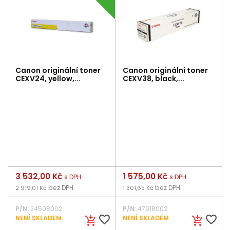
Canon originální toner
Canon originální toner
CEXV24, yellow,...
CEXV38, black,...
Cena
3 532,00 Kč
Cena
1 575,00 Kč
s DPH
s DPH
bez DPH
bez DPH
2 919,01 Kč
1 301,65 Kč
P/N:
2450B002
P/N:
4791B002
favorite_border
favorite_border
NENÍ SKLADEM
NENÍ SKLADEM
add_shopping_cart
add_shopping_cart