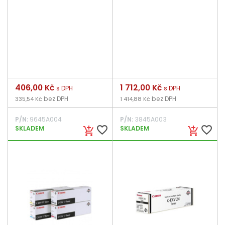
Cena
406,00 Kč
Cena
1 712,00 Kč
s DPH
s DPH
bez DPH
bez DPH
335,54 Kč
1 414,88 Kč
P/N:
9645A004
P/N:
3845A003
favorite_border
favorite_border
SKLADEM
SKLADEM
add_shopping_cart
add_shopping_cart