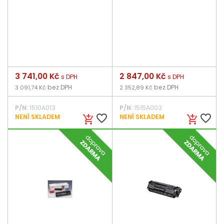
Cena
3 741,00 Kč
Cena
2 847,00 Kč
s DPH
s DPH
bez DPH
bez DPH
3 091,74 Kč
2 352,89 Kč
P/N:
1510A013
P/N:
1515A003
favorite_border
favorite_border
NENÍ SKLADEM
NENÍ SKLADEM
add_shopping_cart
add_shopping_cart