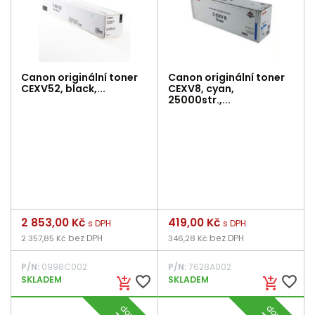
Canon originální toner
Canon originální toner
CEXV52, black,...
CEXV8, cyan,
25000str.,...
Cena
2 853,00 Kč
Cena
419,00 Kč
s DPH
s DPH
bez DPH
bez DPH
2 357,85 Kč
346,28 Kč
P/N:
0998C002
P/N:
7628A002
favorite_border
favorite_border
SKLADEM
SKLADEM
add_shopping_cart
add_shopping_cart