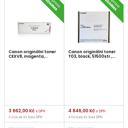
Canon originální toner
Canon originální toner
CEXV8, magenta,...
T03, black, 51500str.,...
Cena
3 662,00 Kč
Cena
4 846,00 Kč
s DPH
s DPH
bez DPH
bez DPH
3 026,45 Kč
4 004,96 Kč