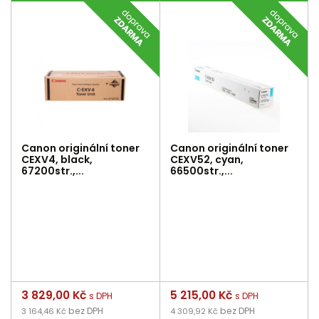
Canon originální toner
Canon originální toner
CEXV4, black,
CEXV52, cyan,
67200str.,...
66500str.,...
Cena
3 829,00 Kč
Cena
5 215,00 Kč
s DPH
s DPH
bez DPH
bez DPH
3 164,46 Kč
4 309,92 Kč