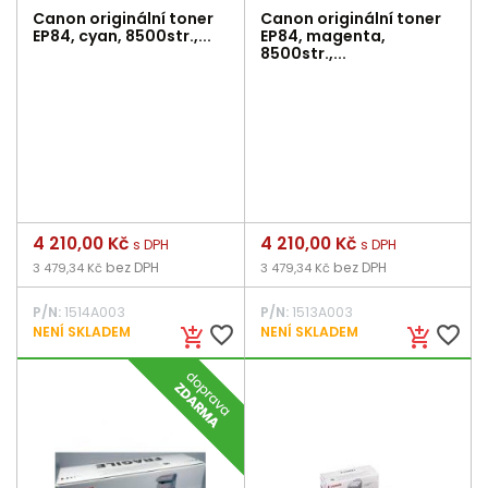
Canon originální toner
Canon originální toner
EP84, cyan, 8500str.,...
EP84, magenta,
8500str.,...
Cena
4 210,00 Kč
Cena
4 210,00 Kč
s DPH
s DPH
bez DPH
bez DPH
3 479,34 Kč
3 479,34 Kč
P/N:
1514A003
P/N:
1513A003
favorite_border
favorite_border
NENÍ SKLADEM
NENÍ SKLADEM
add_shopping_cart
add_shopping_cart