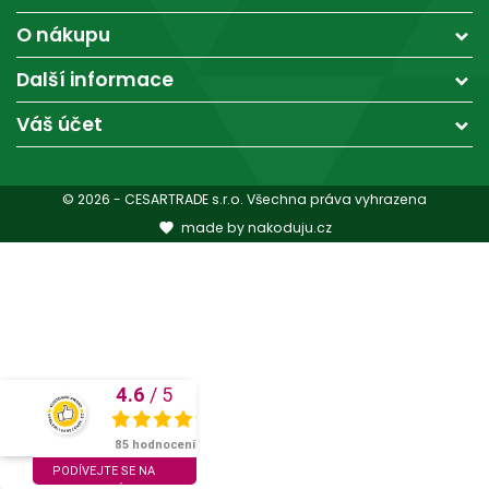
O nákupu
Další informace
Váš účet
© 2026 - CESARTRADE s.r.o. Všechna práva vyhrazena
made by nakoduju.cz

4.6
/
5
SKVĚLÉ
85 hodnocení
PODÍVEJTE SE NA