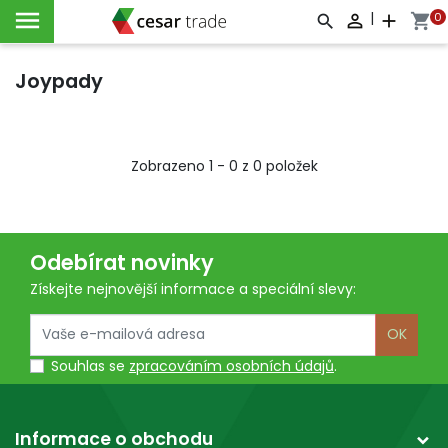

|
0

add
shopping_cart



Joypady
Zobrazeno 1 - 0 z 0 položek
Odebírat novinky
Získejte nejnovější informace a speciální slevy:
OK
Souhlas se
zpracováním osobních údajů
.
Informace o obchodu