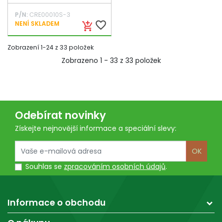
P/N:
CRE00010S-3
favorite_border
NENÍ SKLADEM
add_shopping_cart
Zobrazení 1-24 z 33 položek
Zobrazeno 1 - 33 z 33 položek
Odebírat novinky
Získejte nejnovější informace a speciální slevy:
OK
Souhlas se
zpracováním osobních údajů
.
Informace o obchodu