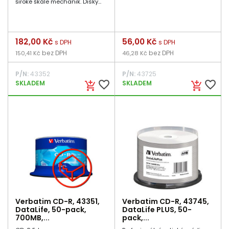
široké škále mechanik. Disky...
Cena
182,00 Kč
Cena
56,00 Kč
s DPH
s DPH
bez DPH
bez DPH
150,41 Kč
46,28 Kč
P/N:
43352
P/N:
43725
favorite_border
favorite_border
SKLADEM
SKLADEM
add_shopping_cart
add_shopping_cart
Verbatim CD-R, 43351,
Verbatim CD-R, 43745,
DataLife, 50-pack,
DataLife PLUS, 50-
700MB,...
pack,...