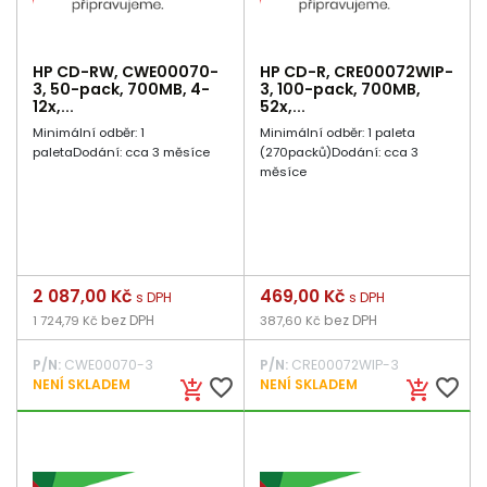
HP CD-RW, CWE00070-
HP CD-R, CRE00072WIP-
3, 50-pack, 700MB, 4-
3, 100-pack, 700MB,
12x,...
52x,...
Minimální odběr: 1
Minimální odběr: 1 paleta
paletaDodání: cca 3 měsíce
(270packů)Dodání: cca 3
měsíce
Cena
2 087,00 Kč
Cena
469,00 Kč
s DPH
s DPH
bez DPH
bez DPH
1 724,79 Kč
387,60 Kč
P/N:
CWE00070-3
P/N:
CRE00072WIP-3
favorite_border
favorite_border
NENÍ SKLADEM
NENÍ SKLADEM
add_shopping_cart
add_shopping_cart