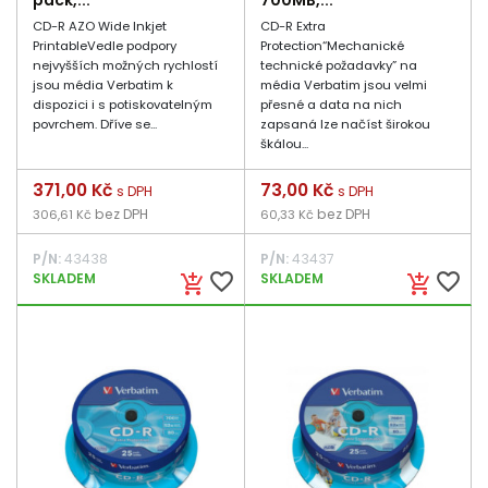
pack,...
700MB,...
CD-R AZO Wide Inkjet
CD-R Extra
PrintableVedle podpory
Protection“Mechanické
nejvyšších možných rychlostí
technické požadavky” na
jsou média Verbatim k
média Verbatim jsou velmi
dispozici i s potiskovatelným
přesné a data na nich
povrchem. Dříve se...
zapsaná lze načíst širokou
škálou...
Cena
371,00 Kč
Cena
73,00 Kč
s DPH
s DPH
bez DPH
bez DPH
306,61 Kč
60,33 Kč
P/N:
43438
P/N:
43437
favorite_border
favorite_border
SKLADEM
SKLADEM
add_shopping_cart
add_shopping_cart