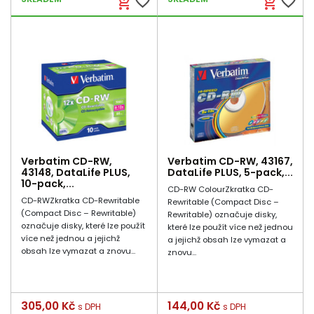
favorite_border
favorite_border
add_shopping_cart
add_shopping_cart
Verbatim CD-RW,
Verbatim CD-RW, 43167,
43148, DataLife PLUS,
DataLife PLUS, 5-pack,...
10-pack,...
CD-RW ColourZkratka CD-
CD-RWZkratka CD-Rewritable
Rewritable (Compact Disc –
(Compact Disc – Rewritable)
Rewritable) označuje disky,
označuje disky, které lze použít
které lze použít více než jednou
více než jednou a jejichž
a jejichž obsah lze vymazat a
obsah lze vymazat a znovu...
znovu...
Cena
305,00 Kč
Cena
144,00 Kč
s DPH
s DPH