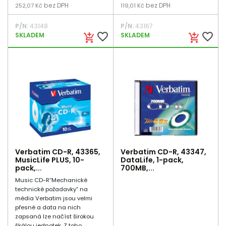
bez DPH
bez DPH
252,07 Kč
119,01 Kč
P/N:
43148
P/N:
43167
favorite_border
favorite_border
SKLADEM
SKLADEM
add_shopping_cart
add_shopping_cart
Verbatim CD-R, 43365,
Verbatim CD-R, 43347,
MusicLife PLUS, 10-
DataLife, 1-pack,
pack,...
700MB,...
Music CD-R“Mechanické
technické požadavky” na
média Verbatim jsou velmi
přesné a data na nich
zapsaná lze načíst širokou
škálou jednotek. Z toho...