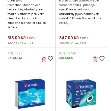
CD-R Extra
Profesionální optická média
Protection“Mechanické
Verbatim splňují přísnější
technické požadavky” na
specifikace, než jsou
média Verbatim jsou velmi
standardy jejich patřičných
přesné a data na nich
subjektů.Přísnější specifikace
zapsaná lze načíst širokou
zajišťují...
škálou...
Cena
315,00 Kč
Cena
347,00 Kč
s DPH
s DPH
bez DPH
bez DPH
260,33 Kč
286,78 Kč
P/N:
43351
P/N:
43745
favorite_border
favorite_border
SKLADEM
SKLADEM
add_shopping_cart
add_shopping_cart