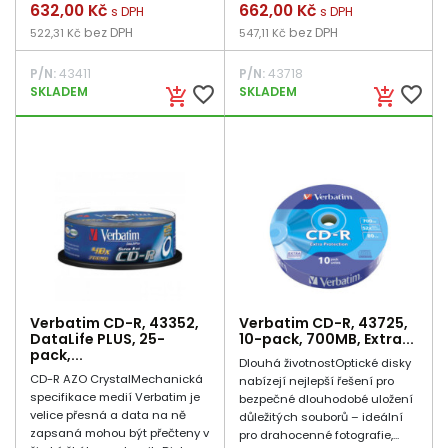
Cena
632,00 Kč
Cena
662,00 Kč
s DPH
s DPH
bez DPH
bez DPH
522,31 Kč
547,11 Kč
P/N:
43411
P/N:
43718
favorite_border
favorite_border
SKLADEM
SKLADEM
add_shopping_cart
add_shopping_cart
Verbatim CD-R, 43352,
Verbatim CD-R, 43725,
DataLife PLUS, 25-
10-pack, 700MB, Extra...
pack,...
Dlouhá životnostOptické disky
CD-R AZO CrystalMechanická
nabízejí nejlepší řešení pro
specifikace medií Verbatim je
bezpečné dlouhodobé uložení
velice přesná a data na ně
důležitých souborů – ideální
zapsaná mohou být přečteny v
pro drahocenné fotografie,...