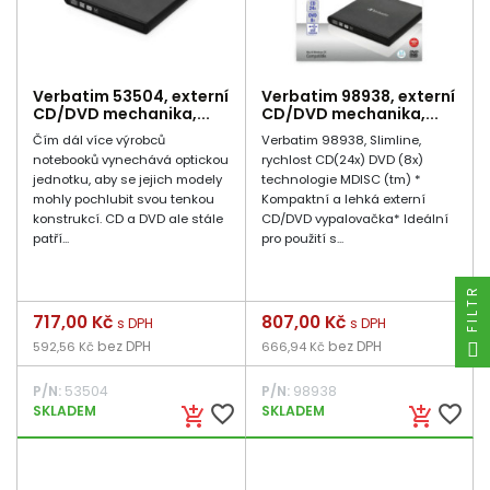
Verbatim 53504, externí
Verbatim 98938, externí
CD/DVD mechanika,...
CD/DVD mechanika,...
Čím dál více výrobců
Verbatim 98938, Slimline,
notebooků vynechává optickou
rychlost CD(24x) DVD (8x)
jednotku, aby se jejich modely
technologie MDISC (tm) *
mohly pochlubit svou tenkou
Kompaktní a lehká externí
konstrukcí. CD a DVD ale stále
CD/DVD vypalovačka* Ideální
patří...
pro použití s...
FILTR
Cena
717,00 Kč
Cena
807,00 Kč
s DPH
s DPH
bez DPH
bez DPH
592,56 Kč
666,94 Kč
P/N:
53504
P/N:
98938
favorite_border
favorite_border
SKLADEM
SKLADEM
add_shopping_cart
add_shopping_cart