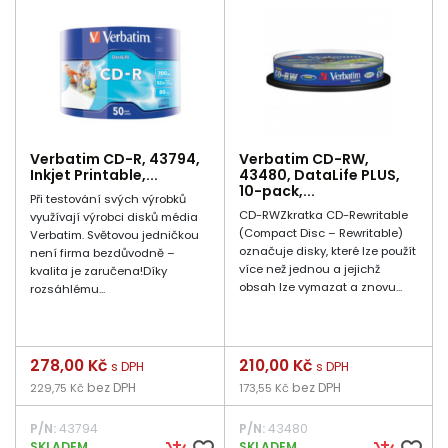
Verbatim CD-R, 43794,
Verbatim CD-RW,
Inkjet Printable,...
43480, DataLife PLUS,
10-pack,...
Při testování svých výrobků
CD-RWZkratka CD-Rewritable
využívají výrobci disků média
(Compact Disc – Rewritable)
Verbatim. Světovou jedničkou
označuje disky, které lze použít
není firma bezdůvodně –
více než jednou a jejichž
kvalita je zaručena!Díky
obsah lze vymazat a znovu...
rozsáhlému...
Cena
278,00 Kč
Cena
210,00 Kč
s DPH
s DPH
bez DPH
bez DPH
229,75 Kč
173,55 Kč
P/N:
43794
P/N:
43480
SKLADEM
SKLADEM