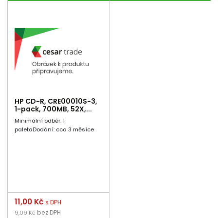
HP CD-R, CRE00010S-3,
1-pack, 700MB, 52X,...
Minimální odběr: 1
paletaDodání: cca 3 měsíce
Cena
11,00 Kč
s DPH
bez DPH
9,09 Kč