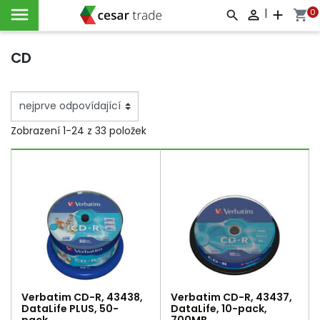

|
0

add
shopping_cart



CD
Zobrazení 1-24 z 33 položek
Verbatim CD-R, 43438,
Verbatim CD-R, 43437,
DataLife PLUS, 50-
DataLife, 10-pack,