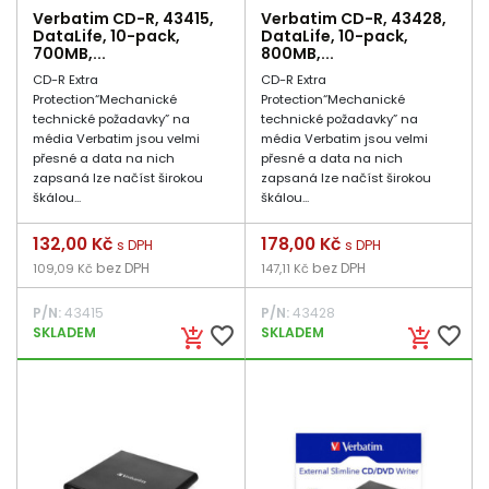
Verbatim CD-R, 43415,
Verbatim CD-R, 43428,
DataLife, 10-pack,
DataLife, 10-pack,
700MB,...
800MB,...
CD-R Extra
CD-R Extra
Protection“Mechanické
Protection“Mechanické
technické požadavky” na
technické požadavky” na
média Verbatim jsou velmi
média Verbatim jsou velmi
přesné a data na nich
přesné a data na nich
zapsaná lze načíst širokou
zapsaná lze načíst širokou
škálou...
škálou...
Cena
132,00 Kč
Cena
178,00 Kč
s DPH
s DPH
bez DPH
bez DPH
109,09 Kč
147,11 Kč
P/N:
43415
P/N:
43428
favorite_border
favorite_border
SKLADEM
SKLADEM
add_shopping_cart
add_shopping_cart