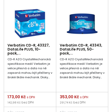
Verbatim CD-R, 43327,
Verbatim CD-R, 43343,
DataLife PLUS, 10-
DataLife PLUS, 50-
pack,...
pack,...
CD-R AZO CrystalMechanická
CD-R AZO CrystalMechanická
specifikace medií Verbatim je
specifikace medií Verbatim je
velice přesná a data na ně
velice přesná a data na ně
zapsaná mohou být přečteny v
zapsaná mohou být přečteny v
široké škále mechanik. Disky...
široké škále mechanik. Disky...
Cena
173,00 Kč
Cena
353,00 Kč
s DPH
s DPH
bez DPH
bez DPH
142,98 Kč
291,74 Kč