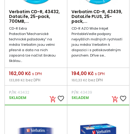
Verbatim CD-R, 43432,
Verbatim CD-R, 43439,
DataLife, 25-pack,
DataLife PLUS, 25-
700MB,...
pack,...
CD-R Extra
CD-R AZO Wide Inkjet
Protection“Mechanické
PrintableVedle podpory
technické požadavky” na
nejvyšších možných rychlostí
média Verbatim jsou velmi
jsou média Verbatim k
přesné a data na nich
dispozici i s potiskovatelným
zapsaná lze načíst širokou
povrchem. Dříve se...
škálou...
Cena
162,00 Kč
Cena
194,00 Kč
s DPH
s DPH
bez DPH
bez DPH
133,88 Kč
160,33 Kč
P/N:
43432
P/N:
43439
favorite_border
favorite_border
SKLADEM
SKLADEM
add_shopping_cart
add_shopping_cart