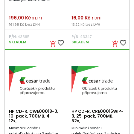
Cena
196,00 Kč
Cena
16,00 Kč
s DPH
s DPH
bez DPH
bez DPH
161,98 Kč
13,22 Kč
P/N:
43365
P/N:
43347
favorite_border
favorite_border
SKLADEM
SKLADEM
add_shopping_cart
add_shopping_cart
HP CD-R, CWE00018-3,
HP CD-R, CRE00015WIP-
10-pack, 700MB, 4-
3, 25-pack, 700MB,
12x,...
52x,...
Minimální odběr: 1
Minimální odběr: 1
paletaDodání: cca 3 měsíce
paletaDodání: cca 3 měsíce