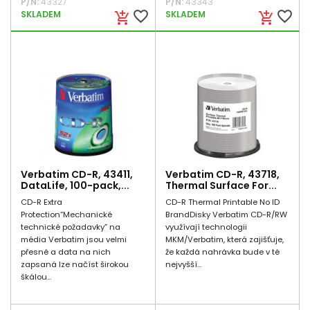
P/N:
43327
P/N:
43343
favorite_border
favorite_border
SKLADEM
SKLADEM
add_shopping_cart
add_shopping_cart
Verbatim CD-R, 43411,
Verbatim CD-R, 43718,
DataLife, 100-pack,...
Thermal Surface For...
CD-R Extra
CD-R Thermal Printable No ID
Protection“Mechanické
BrandDisky Verbatim CD-R/RW
technické požadavky” na
využívají technologii
média Verbatim jsou velmi
MKM/Verbatim, která zajišťuje,
přesné a data na nich
že každá nahrávka bude v té
zapsaná lze načíst širokou
nejvyšší...
škálou...