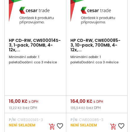
HP CD-RW, CWE00014S-
HP CD-RW, CWE00085-
3, 1-pack, 700MB, 4-
3, 10-pack, 700MB, 4-
12x,...
12x,...
Minimální odběr: 1
Minimální odběr: 1
paletaDodání: cca 3 měsíce
paletaDodání: cca 3 měsíce
Cena
16,00 Kč
Cena
164,00 Kč
s DPH
s DPH
bez DPH
bez DPH
13,22 Kč
135,54 Kč
P/N:
CWE00014S-3
P/N:
CWE00085-3
favorite_border
favorite_border
NENÍ SKLADEM
NENÍ SKLADEM
add_shopping_cart
add_shopping_cart