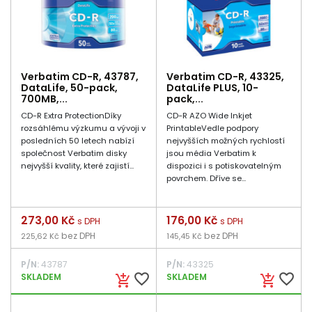
Verbatim CD-R, 43787,
Verbatim CD-R, 43325,
DataLife, 50-pack,
DataLife PLUS, 10-
700MB,...
pack,...
CD-R Extra ProtectionDíky
CD-R AZO Wide Inkjet
rozsáhlému výzkumu a vývoji v
PrintableVedle podpory
posledních 50 letech nabízí
nejvyšších možných rychlostí
společnost Verbatim disky
jsou média Verbatim k
nejvyšší kvality, které zajistí...
dispozici i s potiskovatelným
povrchem. Dříve se...
Cena
273,00 Kč
Cena
176,00 Kč
s DPH
s DPH
bez DPH
bez DPH
225,62 Kč
145,45 Kč
P/N:
43787
P/N:
43325
favorite_border
favorite_border
SKLADEM
SKLADEM
add_shopping_cart
add_shopping_cart