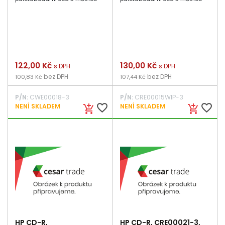
Cena
122,00 Kč
Cena
130,00 Kč
s DPH
s DPH
bez DPH
bez DPH
100,83 Kč
107,44 Kč
P/N:
CWE00018-3
P/N:
CRE00015WIP-3
favorite_border
favorite_border
NENÍ SKLADEM
NENÍ SKLADEM
add_shopping_cart
add_shopping_cart
HP CD-R,
HP CD-R, CRE00021-3,