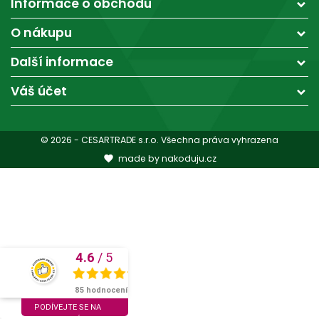
Informace o obchodu
O nákupu
Další informace
Váš účet
© 2026 - CESARTRADE s.r.o. Všechna práva vyhrazena
made by nakoduju.cz

4.6
/
5
SKVĚLÉ
85 hodnocení
PODÍVEJTE SE NA