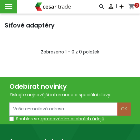

|
0

add
shopping_cart



Síťové adaptéry
Zobrazeno 1 - 0 z 0 položek
Odebírat novinky
Získejte nejnovější informace a speciální slevy:
OK
Souhlas se
zpracováním osobních údajů
.