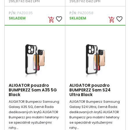
bez DPH
bez DPH
295,87 Kč
295,87 Kč
P/N:
PAZ0035
P/N:
PAZ0058
favorite_border
favorite_border
SKLADEM
SKLADEM
add_shopping_cart
add_shopping_cart
ALIGATOR pouzdro
ALIGATOR pouzdro
BUMPERZZ Sam A35 5G
BUMPERZZ Sam S24
Black
Ultra Black
ALIGATOR Bumperzz Samsung
ALIGATOR Bumperzz Samsung
Galaxy A35 5G, černé Řada
Galaxy S24 Ultra, černé Řada
dedikovaných krytů ALIGATOR
dedikovaných krytů ALIGATOR
Bumperzz pro mobilní telefony
Bumperzz pro mobilní telefony
se speciálně vyztuženými
se speciálně vyztuženými
rohy....
rohy....