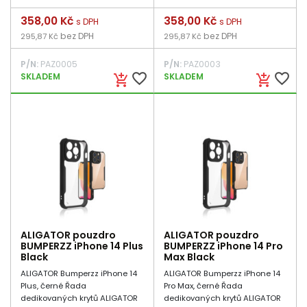
Cena
358,00 Kč
Cena
358,00 Kč
s DPH
s DPH
bez DPH
bez DPH
295,87 Kč
295,87 Kč
P/N:
PAZ0005
P/N:
PAZ0003
favorite_border
favorite_border
SKLADEM
SKLADEM
add_shopping_cart
add_shopping_cart
ALIGATOR pouzdro
ALIGATOR pouzdro
BUMPERZZ iPhone 14 Plus
BUMPERZZ iPhone 14 Pro
Black
Max Black
ALIGATOR Bumperzz iPhone 14
ALIGATOR Bumperzz iPhone 14
Plus, černé Řada
Pro Max, černé Řada
dedikovaných krytů ALIGATOR
dedikovaných krytů ALIGATOR