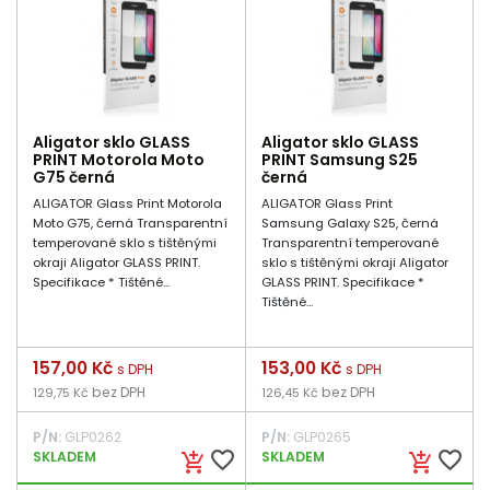
Aligator sklo GLASS
Aligator sklo GLASS
PRINT Motorola Moto
PRINT Samsung S25
G75 černá
černá
ALIGATOR Glass Print Motorola
ALIGATOR Glass Print
Moto G75, černá Transparentní
Samsung Galaxy S25, černá
temperované sklo s tištěnými
Transparentní temperované
okraji Aligator GLASS PRINT.
sklo s tištěnými okraji Aligator
Specifikace * Tištěné...
GLASS PRINT. Specifikace *
Tištěné...
Cena
157,00 Kč
Cena
153,00 Kč
s DPH
s DPH
bez DPH
bez DPH
129,75 Kč
126,45 Kč
P/N:
GLP0262
P/N:
GLP0265
favorite_border
favorite_border
SKLADEM
SKLADEM
add_shopping_cart
add_shopping_cart