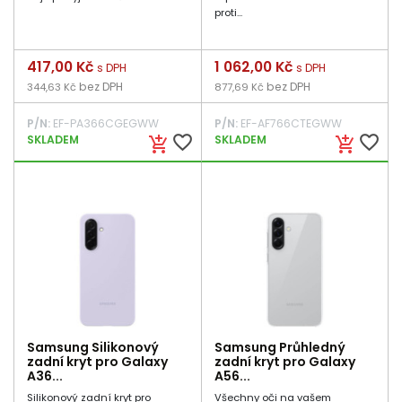
proti...
Cena
417,00 Kč
Cena
1 062,00 Kč
s DPH
s DPH
bez DPH
bez DPH
344,63 Kč
877,69 Kč
P/N:
EF-PA366CGEGWW
P/N:
EF-AF766CTEGWW
favorite_border
favorite_border
SKLADEM
SKLADEM
add_shopping_cart
add_shopping_cart
Samsung Silikonový
Samsung Průhledný
zadní kryt pro Galaxy
zadní kryt pro Galaxy
A36...
A56...
Silikonový zadní kryt pro
Všechny oči na vašem