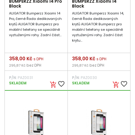
BUMPERZZ Xiaomi 14 Pro
BUMPERZZ Xiaomi 14
Black
Black
ALIGATOR Bumperzz Xiaomi 14
ALIGATOR Bumperzz Xiaomi 14,
Pro, černé Řada dedikovaných
černé Řada dedikovaných
krytů ALIGATOR Bumperzz pro
krytů ALIGATOR Bumperzz pro
mobilní telefony se speciálně
mobilní telefony se speciálně
vyztuženými rohy. Zadní část...
vyztuženými rohy. Zadní část
krytu...
Cena
358,00 Kč
Cena
358,00 Kč
s DPH
s DPH
bez DPH
bez DPH
295,87 Kč
295,87 Kč
P/N:
PAZ0031
P/N:
PAZ0030
favorite_border
favorite_border
SKLADEM
SKLADEM
add_shopping_cart
add_shopping_cart