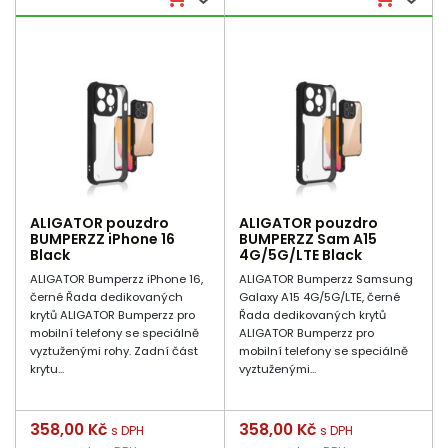
ALIGATOR pouzdro
ALIGATOR pouzdro
BUMPERZZ iPhone 16
BUMPERZZ Sam A15
Black
4G/5G/LTE Black
ALIGATOR Bumperzz iPhone 16,
ALIGATOR Bumperzz Samsung
černé Řada dedikovaných
Galaxy A15 4G/5G/LTE, černé
krytů ALIGATOR Bumperzz pro
Řada dedikovaných krytů
mobilní telefony se speciálně
ALIGATOR Bumperzz pro
vyztuženými rohy. Zadní část
mobilní telefony se speciálně
krytu...
vyztuženými...
Cena
358,00 Kč
Cena
358,00 Kč
s DPH
s DPH