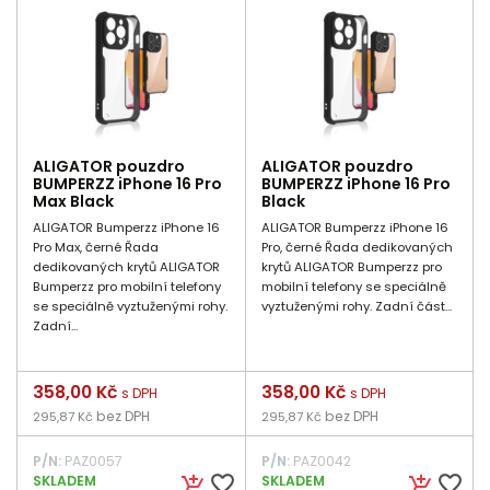
ALIGATOR pouzdro
ALIGATOR pouzdro
BUMPERZZ iPhone 16 Pro
BUMPERZZ iPhone 16 Pro
Max Black
Black
ALIGATOR Bumperzz iPhone 16
ALIGATOR Bumperzz iPhone 16
Pro Max, černé Řada
Pro, černé Řada dedikovaných
dedikovaných krytů ALIGATOR
krytů ALIGATOR Bumperzz pro
Bumperzz pro mobilní telefony
mobilní telefony se speciálně
se speciálně vyztuženými rohy.
vyztuženými rohy. Zadní část...
Zadní...
Cena
358,00 Kč
Cena
358,00 Kč
s DPH
s DPH
bez DPH
bez DPH
295,87 Kč
295,87 Kč
P/N:
PAZ0057
P/N:
PAZ0042
favorite_border
favorite_border
SKLADEM
SKLADEM
add_shopping_cart
add_shopping_cart