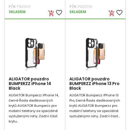
P/N:
PAZ0011
P/N:
PAZ0010
favorite_border
favorite_border
SKLADEM
SKLADEM
add_shopping_cart
add_shopping_cart
ALIGATOR pouzdro
ALIGATOR pouzdro
BUMPERZZ iPhone 14
BUMPERZZ iPhone 13 Pro
Black
Black
ALIGATOR Bumperzz iPhone 14,
ALIGATOR Bumperzz iPhone 13
černé Řada dedikovaných
Pro, černé Řada dedikovaných
krytů ALIGATOR Bumperzz pro
krytů ALIGATOR Bumperzz pro
mobilní telefony se speciálně
mobilní telefony se speciálně
vyztuženými rohy. Zadní část
vyztuženými rohy. Zadní část...
krytu...