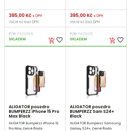
Cena
385,00 Kč
Cena
385,00 Kč
s DPH
s DPH
bez DPH
bez DPH
318,18 Kč
318,18 Kč
P/N:
PAZ0059
P/N:
PAZ0015
favorite_border
favorite_border
SKLADEM
SKLADEM
add_shopping_cart
add_shopping_cart
ALIGATOR pouzdro
ALIGATOR pouzdro
BUMPERZZ iPhone 15 Pro
BUMPERZZ Sam S24+
Max Black
Black
ALIGATOR Bumperzz iPhone 15
ALIGATOR Bumperzz Samsung
Pro Max, černé Řada
Galaxy S24+, černé Řada