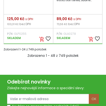
vrstvu tvoří tenké, odolné...
Cena
125,00 Kč
Cena
89,00 Kč
s DPH
s DPH
bez DPH
bez DPH
103,31 Kč
73,55 Kč
P/N:
GLP0255
P/N:
GLA0278
favorite_border
favorite_border
SKLADEM
SKLADEM
add_shopping_cart
add_shopping_cart
Zobrazení 1-24 z 749 položek
Zobrazeno 1 - 48 z 749 položek
Odebírat novinky
Získejte nejnovější informace a speciální slevy:
OK