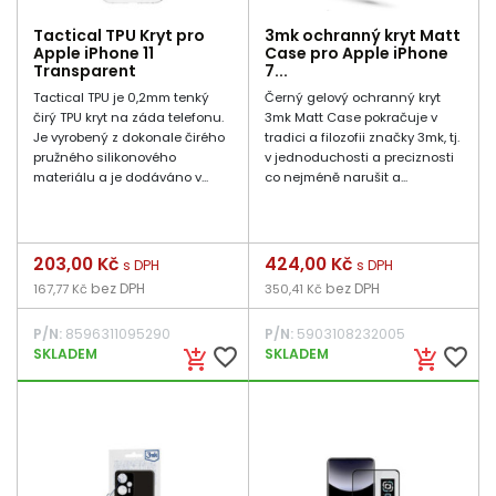
Tactical TPU Kryt pro
3mk ochranný kryt Matt
Apple iPhone 11
Case pro Apple iPhone
Transparent
7...
Tactical TPU je 0,2mm tenký
Černý gelový ochranný kryt
čirý TPU kryt na záda telefonu.
3mk Matt Case pokračuje v
Je vyrobený z dokonale čirého
tradici a filozofii značky 3mk, tj.
pružného silikonového
v jednoduchosti a preciznosti
materiálu a je dodáváno v...
co nejméně narušit a...
Cena
203,00 Kč
Cena
424,00 Kč
s DPH
s DPH
bez DPH
bez DPH
167,77 Kč
350,41 Kč
P/N:
8596311095290
P/N:
5903108232005
favorite_border
favorite_border
SKLADEM
SKLADEM
add_shopping_cart
add_shopping_cart