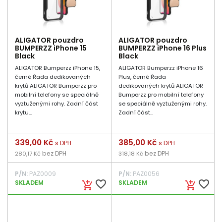
ALIGATOR pouzdro
ALIGATOR pouzdro
BUMPERZZ iPhone 15
BUMPERZZ iPhone 16 Plus
Black
Black
ALIGATOR Bumperzz iPhone 15,
ALIGATOR Bumperzz iPhone 16
černé Řada dedikovaných
Plus, černé Řada
krytů ALIGATOR Bumperzz pro
dedikovaných krytů ALIGATOR
mobilní telefony se speciálně
Bumperzz pro mobilní telefony
vyztuženými rohy. Zadní část
se speciálně vyztuženými rohy.
krytu...
Zadní část...
Cena
339,00 Kč
Cena
385,00 Kč
s DPH
s DPH
bez DPH
bez DPH
280,17 Kč
318,18 Kč
P/N:
PAZ0009
P/N:
PAZ0056
favorite_border
favorite_border
SKLADEM
SKLADEM
add_shopping_cart
add_shopping_cart