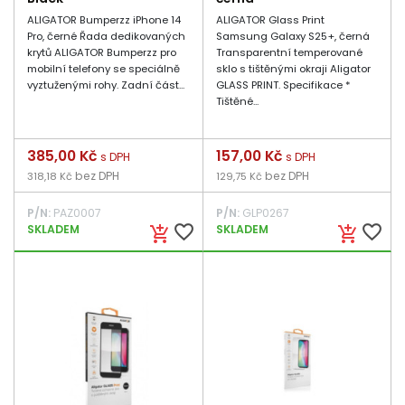
ALIGATOR Bumperzz iPhone 14
ALIGATOR Glass Print
Pro, černé Řada dedikovaných
Samsung Galaxy S25+, černá
krytů ALIGATOR Bumperzz pro
Transparentní temperované
mobilní telefony se speciálně
sklo s tištěnými okraji Aligator
vyztuženými rohy. Zadní část...
GLASS PRINT. Specifikace *
Tištěné...
Cena
385,00 Kč
Cena
157,00 Kč
s DPH
s DPH
bez DPH
bez DPH
318,18 Kč
129,75 Kč
P/N:
PAZ0007
P/N:
GLP0267
favorite_border
favorite_border
SKLADEM
SKLADEM
add_shopping_cart
add_shopping_cart