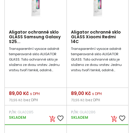
Aligator ochranné sklo
Aligator ochranné sklo
GLASS Samsung Galaxy
GLASS Xiaomi Redmi
S25...
14C
Transparentní vysoce odolné
Transparentní vysoce odolné
temperované sklo ALIGATOR
temperované sklo ALIGATOR
GLASS. Toto ochranné sklo je
GLASS. Toto ochranné sklo je
složeno ze dvou vrstev. Jednu
složeno ze dvou vrstev. Jednu
vrstvu tvoří tenké, odolné...
vrstvu tvoří tenké, odolné...
Cena
89,00 Kč
Cena
89,00 Kč
s DPH
s DPH
bez DPH
bez DPH
73,55 Kč
73,55 Kč
P/N:
GLA0285
P/N:
GLA0286
favorite_border
favorite_border
SKLADEM
SKLADEM
add_shopping_cart
add_shopping_cart