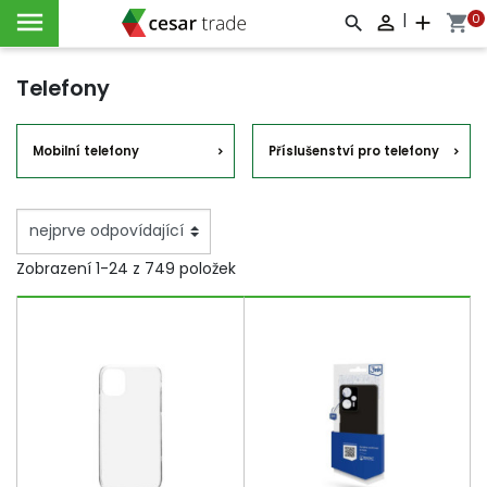

|
0

add
shopping_cart



Telefony
Mobilní telefony
Příslušenství pro telefony
Zobrazení 1-24 z 749 položek