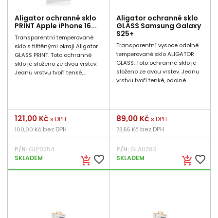
Aligator ochranné sklo
Aligator ochranné sklo
PRINT Apple iPhone 16...
GLASS Samsung Galaxy
S25+
Transparentní temperované
Transparentní vysoce odolné
sklo s tištěnými okraji Aligator
temperované sklo ALIGATOR
GLASS PRINT. Toto ochranné
GLASS. Toto ochranné sklo je
sklo je složeno ze dvou vrstev.
složeno ze dvou vrstev. Jednu
Jednu vrstvu tvoří tenké,...
vrstvu tvoří tenké, odolné...
Cena
121,00 Kč
Cena
89,00 Kč
s DPH
s DPH
bez DPH
bez DPH
100,00 Kč
73,55 Kč
P/N:
GLP0254
P/N:
GLA0283
favorite_border
favorite_border
SKLADEM
SKLADEM
add_shopping_cart
add_shopping_cart