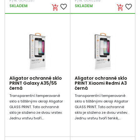
P/N:
GLA0287
P/N:
GLA0288
favorite_border
favorite_border
SKLADEM
SKLADEM
add_shopping_cart
add_shopping_cart
Aligator ochranné sklo
Aligator ochranné sklo
PRINT Galaxy A35/55
PRINT Xiaomi Redmi A3
černá
černá
Transparentní temperované
Transparentní temperované
sklo s tištěnými okraji Aligator
sklo s tištěnými okraji Aligator
GLASS PRINT. Toto ochranné
GLASS PRINT. Toto ochranné
sklo je složeno ze dvou vrstev.
sklo je složeno ze dvou vrstev.
Jednu vrstvu tvoří...
Jednu vrstvu tvoří tenké,...