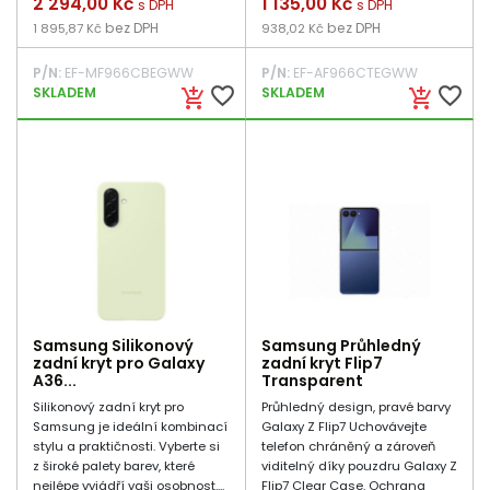
Cena
2 294,00 Kč
Cena
1 135,00 Kč
s DPH
s DPH
bez DPH
bez DPH
1 895,87 Kč
938,02 Kč
P/N:
EF-MF966CBEGWW
P/N:
EF-AF966CTEGWW
favorite_border
favorite_border
SKLADEM
SKLADEM
add_shopping_cart
add_shopping_cart
Samsung Silikonový
Samsung Průhledný
zadní kryt pro Galaxy
zadní kryt Flip7
A36...
Transparent
Silikonový zadní kryt pro
Průhledný design, pravé barvy
Samsung je ideální kombinací
Galaxy Z Flip7 Uchovávejte
stylu a praktičnosti. Vyberte si
telefon chráněný a zároveň
z široké palety barev, které
viditelný díky pouzdru Galaxy Z
nejlépe vyjádří vaši osobnost....
Flip7 Clear Case. Ochrana