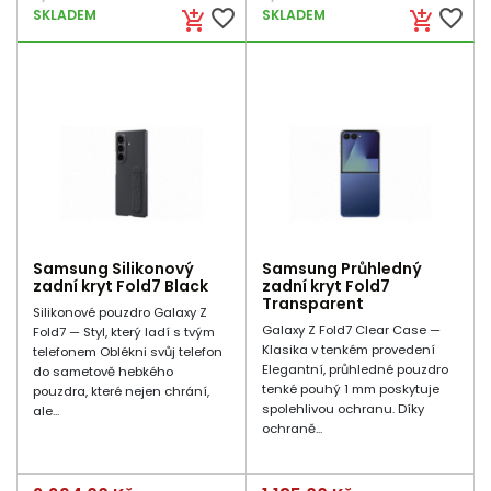
favorite_border
favorite_border
SKLADEM
SKLADEM
add_shopping_cart
add_shopping_cart
Samsung Silikonový
Samsung Průhledný
zadní kryt Fold7 Black
zadní kryt Fold7
Transparent
Silikonové pouzdro Galaxy Z
Galaxy Z Fold7 Clear Case —
Fold7 — Styl, který ladí s tvým
Klasika v tenkém provedení
telefonem Oblékni svůj telefon
Elegantní, průhledné pouzdro
do sametově hebkého
tenké pouhý 1 mm poskytuje
pouzdra, které nejen chrání,
spolehlivou ochranu. Díky
ale...
ochraně...