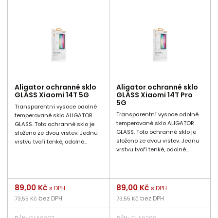
Aligator ochranné sklo
Aligator ochranné sklo
GLASS Xiaomi 14T 5G
GLASS Xiaomi 14T Pro
5G
Transparentní vysoce odolné
Transparentní vysoce odolné
temperované sklo ALIGATOR
temperované sklo ALIGATOR
GLASS. Toto ochranné sklo je
GLASS. Toto ochranné sklo je
složeno ze dvou vrstev. Jednu
složeno ze dvou vrstev. Jednu
vrstvu tvoří tenké, odolné...
vrstvu tvoří tenké, odolné...
Cena
89,00 Kč
Cena
89,00 Kč
s DPH
s DPH
bez DPH
bez DPH
73,55 Kč
73,55 Kč