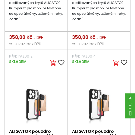
dedikovaných krytů ALIGATOR
dedikovaných krytů ALIGATOR
Bumperzz pro mobilní telefony
Bumperzz pro mobilní telefony
se speciálně vyztuženými rohy.
se speciálně vyztuženými rohy.
Zadní...
Zadní...
Cena
358,00 Kč
Cena
358,00 Kč
s DPH
s DPH
bez DPH
bez DPH
295,87 Kč
295,87 Kč
P/N:
PAZ0012
P/N:
PAZ0014
favorite_border
favorite_border
SKLADEM
SKLADEM
add_shopping_cart
add_shopping_cart
FILTR
ALIGATOR pouzdro
ALIGATOR pouzdro