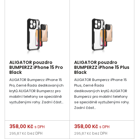
ALIGATOR pouzdro
ALIGATOR pouzdro
BUMPERZZ iPhone 15 Pro
BUMPERZZ iPhone 15 Plus
Black
Black
ALIGATOR Bumperzz iPhone 15
ALIGATOR Bumperzz iPhone 15
Pro, černé Řada dedikovaných
Plus, černé Řada
krytů ALIGATOR Bumperzz pro
dedikovaných krytů ALIGATOR
mobilní telefony se speciálně
Bumperzz pro mobilní telefony
vyztuženými rohy. Zadní část...
se speciálně vyztuženými rohy.
Zadní část...
Cena
358,00 Kč
Cena
358,00 Kč
s DPH
s DPH
bez DPH
bez DPH
295,87 Kč
295,87 Kč