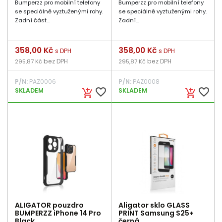
Bumperzz pro mobilní telefony
Bumperzz pro mobilní telefony
se speciálně vyztuženými rohy.
se speciálně vyztuženými rohy.
Zadní část...
Zadní...
Cena
358,00 Kč
Cena
358,00 Kč
s DPH
s DPH
bez DPH
bez DPH
295,87 Kč
295,87 Kč
P/N:
PAZ0006
P/N:
PAZ0008
favorite_border
favorite_border
SKLADEM
SKLADEM
add_shopping_cart
add_shopping_cart
ALIGATOR pouzdro
Aligator sklo GLASS
BUMPERZZ iPhone 14 Pro
PRINT Samsung S25+
Black
černá