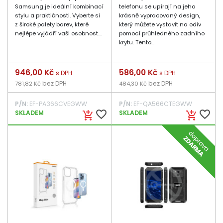
Samsung je ideální kombinací
telefonu se upírají na jeho
stylu a praktičnosti. Vyberte si
krásně vypracovaný design,
z široké palety barev, které
který můžete vystavit na odiv
nejlépe vyjádří vaši osobnost....
pomocí průhledného zadního
krytu. Tento...
Cena
946,00 Kč
Cena
586,00 Kč
s DPH
s DPH
bez DPH
bez DPH
781,82 Kč
484,30 Kč
P/N:
EF-PA366CVEGWW
P/N:
EF-QA566CTEGWW
favorite_border
favorite_border
SKLADEM
SKLADEM
add_shopping_cart
add_shopping_cart