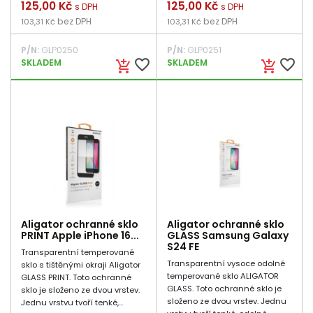
Cena
125,00 Kč
Cena
125,00 Kč
s DPH
s DPH
bez DPH
bez DPH
103,31 Kč
103,31 Kč
P/N:
GLP0250
P/N:
GLP0251
favorite_border
favorite_border
SKLADEM
SKLADEM
add_shopping_cart
add_shopping_cart
Aligator ochranné sklo
Aligator ochranné sklo
PRINT Apple iPhone 16...
GLASS Samsung Galaxy
S24 FE
Transparentní temperované
Transparentní vysoce odolné
sklo s tištěnými okraji Aligator
temperované sklo ALIGATOR
GLASS PRINT. Toto ochranné
GLASS. Toto ochranné sklo je
sklo je složeno ze dvou vrstev.
složeno ze dvou vrstev. Jednu
Jednu vrstvu tvoří tenké,...