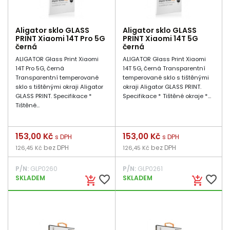
Aligator sklo GLASS
Aligator sklo GLASS
PRINT Xiaomi 14T Pro 5G
PRINT Xiaomi 14T 5G
černá
černá
ALIGATOR Glass Print Xiaomi
ALIGATOR Glass Print Xiaomi
14T Pro 5G, černá
14T 5G, černá Transparentní
Transparentní temperované
temperované sklo s tištěnými
sklo s tištěnými okraji Aligator
okraji Aligator GLASS PRINT.
GLASS PRINT. Specifikace *
Specifikace * Tištěné okraje *...
Tištěné...
Cena
153,00 Kč
Cena
153,00 Kč
s DPH
s DPH
bez DPH
bez DPH
126,45 Kč
126,45 Kč
P/N:
GLP0260
P/N:
GLP0261
favorite_border
favorite_border
SKLADEM
SKLADEM
add_shopping_cart
add_shopping_cart