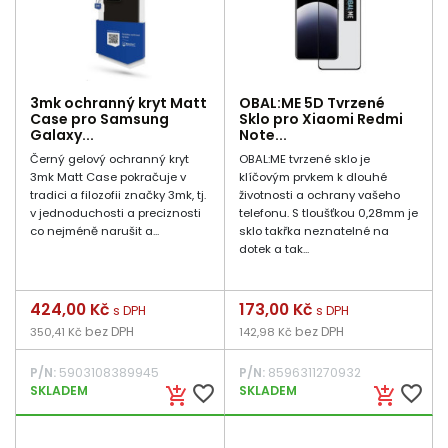
3mk ochranný kryt Matt
OBAL:ME 5D Tvrzené
Case pro Samsung
Sklo pro Xiaomi Redmi
Galaxy...
Note...
Černý gelový ochranný kryt
OBAL:ME tvrzené sklo je
3mk Matt Case pokračuje v
klíčovým prvkem k dlouhé
tradici a filozofii značky 3mk, tj.
životnosti a ochrany vašeho
v jednoduchosti a preciznosti
telefonu. S tloušťkou 0,28mm je
co nejméně narušit a...
sklo takřka neznatelné na
dotek a tak...
Cena
424,00 Kč
Cena
173,00 Kč
s DPH
s DPH
bez DPH
bez DPH
350,41 Kč
142,98 Kč
P/N:
5903108389945
P/N:
8596311270932
favorite_border
favorite_border
SKLADEM
SKLADEM
add_shopping_cart
add_shopping_cart