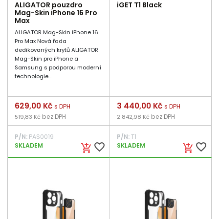
ALIGATOR pouzdro
iGET T1 Black
Mag-Skin iPhone 16 Pro
Max
ALIGATOR Mag-Skin iPhone 16
Pro Max Nová řada
dedikovaných krytů ALIGATOR
Mag-Skin pro iPhone a
Samsung s podporou moderní
technologie...
Cena
629,00 Kč
Cena
3 440,00 Kč
s DPH
s DPH
bez DPH
bez DPH
519,83 Kč
2 842,98 Kč
P/N:
PAS0019
P/N:
T1
favorite_border
favorite_border
SKLADEM
SKLADEM
add_shopping_cart
add_shopping_cart