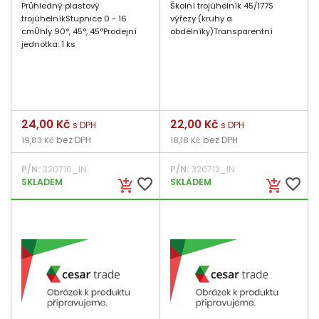
Průhledný plastový
Školní trojúhelník 45/177S
trojúhelníkStupnice 0 - 16
výřezy (kruhy a
cmÚhly 90°, 45°, 45°Prodejní
obdélníky)Transparentní
jednotka: 1 ks
Cena
24,00 Kč
Cena
22,00 Kč
s DPH
s DPH
bez DPH
bez DPH
19,83 Kč
18,18 Kč
P/N:
320710_IN
P/N:
320712_IN
favorite_border
favorite_border
SKLADEM
SKLADEM
add_shopping_cart
add_shopping_cart