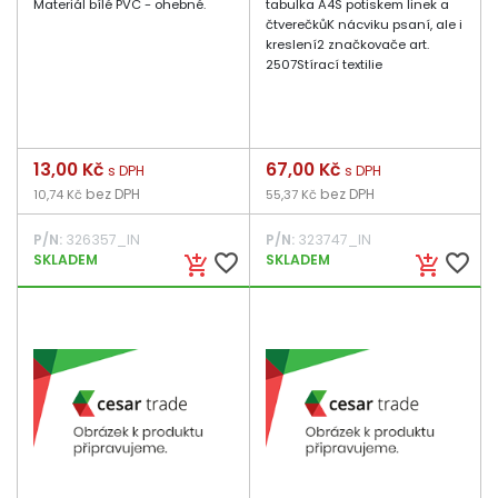
Materiál bílé PVC - ohebné.
tabulka A4S potiskem linek a
čtverečkůK nácviku psaní, ale i
kreslení2 značkovače art.
2507Stírací textilie
Cena
13,00 Kč
Cena
67,00 Kč
s DPH
s DPH
bez DPH
bez DPH
10,74 Kč
55,37 Kč
P/N:
326357_IN
P/N:
323747_IN
favorite_border
favorite_border
SKLADEM
SKLADEM
add_shopping_cart
add_shopping_cart