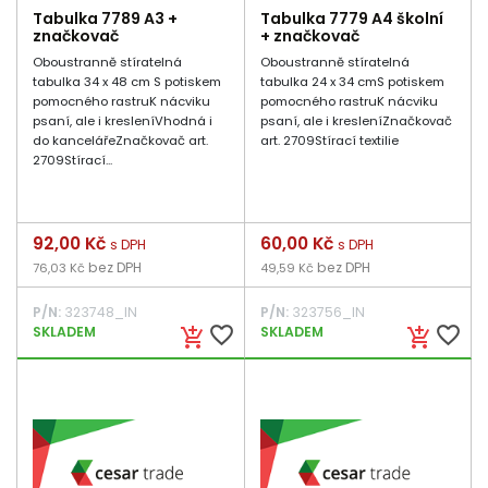
Tabulka 7789 A3 +
Tabulka 7779 A4 školní
značkovač
+ značkovač
Oboustranně stíratelná
Oboustranně stíratelná
tabulka 34 x 48 cm S potiskem
tabulka 24 x 34 cmS potiskem
pomocného rastruK nácviku
pomocného rastruK nácviku
psaní, ale i kresleníVhodná i
psaní, ale i kresleníZnačkovač
do kancelářeZnačkovač art.
art. 2709Stírací textilie
2709Stírací...
Cena
92,00 Kč
Cena
60,00 Kč
s DPH
s DPH
bez DPH
bez DPH
76,03 Kč
49,59 Kč
P/N:
323748_IN
P/N:
323756_IN
favorite_border
favorite_border
SKLADEM
SKLADEM
add_shopping_cart
add_shopping_cart