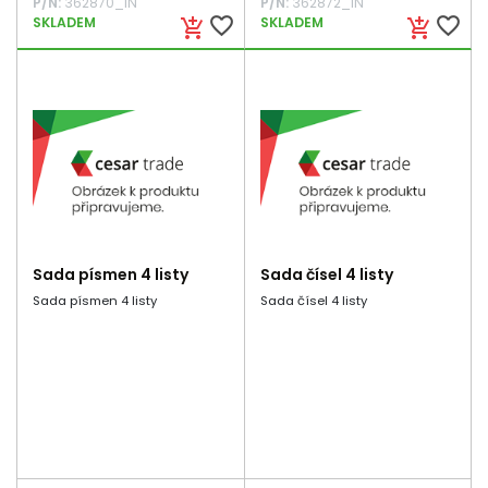
P/N:
362870_IN
P/N:
362872_IN
favorite_border
favorite_border
SKLADEM
SKLADEM
add_shopping_cart
add_shopping_cart
Sada písmen 4 listy
Sada čísel 4 listy
Sada písmen 4 listy
Sada čísel 4 listy