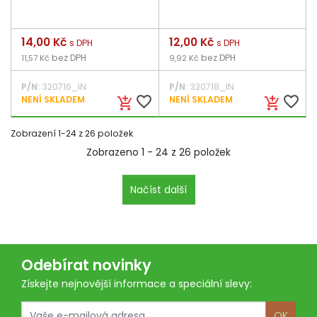
Cena
14,00 Kč
Cena
12,00 Kč
s DPH
s DPH
bez DPH
bez DPH
11,57 Kč
9,92 Kč
P/N:
320716_IN
P/N:
320718_IN
favorite_border
favorite_border
NENÍ SKLADEM
NENÍ SKLADEM
add_shopping_cart
add_shopping_cart
Zobrazení 1-24 z 26 položek
Zobrazeno 1 - 24 z 26 položek
Načíst další
Odebírat novinky
Získejte nejnovější informace a speciální slevy:
OK