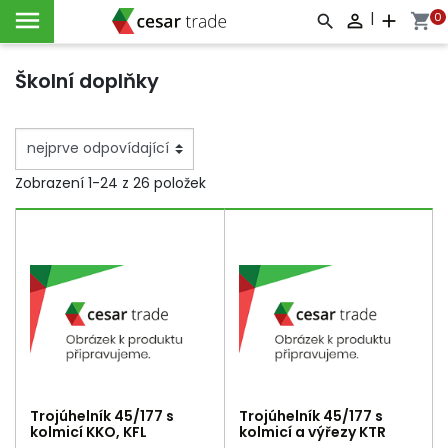

|
0

add
shopping_cart



Školní doplňky
Zobrazení 1-24 z 26 položek
Trojúhelník 45/177 s
Trojúhelník 45/177 s
kolmicí KKO, KFL
kolmicí a výřezy KTR