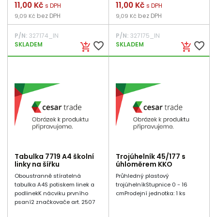
Cena
11,00 Kč
Cena
11,00 Kč
s DPH
s DPH
bez DPH
bez DPH
9,09 Kč
9,09 Kč
P/N:
327174_IN
P/N:
327175_IN
favorite_border
favorite_border
SKLADEM
SKLADEM
add_shopping_cart
add_shopping_cart
Tabulka 7719 A4 školní
Trojúhelník 45/177 s
linky na šířku
úhloměrem KKO
Oboustranně stíratelná
Průhledný plastový
tabulka A4S potiskem linek a
trojúhelníkStupnice 0 - 16
podlinekK nácviku prvního
cmProdejní jednotka: 1 ks
psaní2 značkovače art. 2507