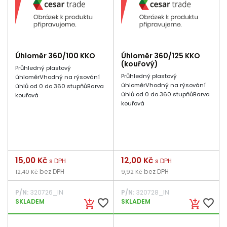
Úhloměr 360/100 KKO
Úhloměr 360/125 KKO
(kouřový)
Průhledný plastový
Průhledný plastový
úhloměrVhodný na rýsování
úhloměrVhodný na rýsování
úhlů od 0 do 360 stupňůBarva
úhlů od 0 do 360 stupňůBarva
kouřová
kouřová
Cena
15,00 Kč
Cena
12,00 Kč
s DPH
s DPH
bez DPH
bez DPH
12,40 Kč
9,92 Kč
P/N:
320726_IN
P/N:
320728_IN
favorite_border
favorite_border
SKLADEM
SKLADEM
add_shopping_cart
add_shopping_cart