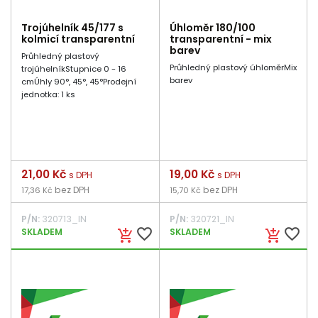
Trojúhelník 45/177 s
Úhloměr 180/100
kolmicí transparentní
transparentní - mix
barev
Průhledný plastový
Průhledný plastový úhloměrMix
trojúhelníkStupnice 0 - 16
barev
cmÚhly 90°, 45°, 45°Prodejní
jednotka: 1 ks
Cena
21,00 Kč
Cena
19,00 Kč
s DPH
s DPH
bez DPH
bez DPH
17,36 Kč
15,70 Kč
P/N:
320713_IN
P/N:
320721_IN
favorite_border
favorite_border
SKLADEM
SKLADEM
add_shopping_cart
add_shopping_cart