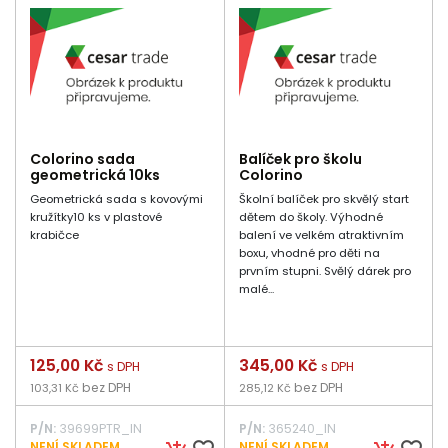
Colorino sada
Balíček pro školu
geometrická 10ks
Colorino
Geometrická sada s kovovými
Školní balíček pro skvělý start
kružítky10 ks v plastové
dětem do školy. Výhodné
krabičce
balení ve velkém atraktivním
boxu, vhodné pro děti na
prvním stupni. Svělý dárek pro
malé...
Cena
125,00 Kč
Cena
345,00 Kč
s DPH
s DPH
bez DPH
bez DPH
103,31 Kč
285,12 Kč
P/N:
39699PTR_IN
P/N:
365240_IN
NENÍ SKLADEM
NENÍ SKLADEM