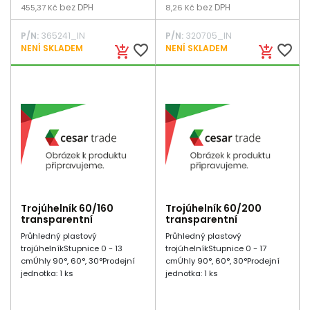
bez DPH
bez DPH
455,37 Kč
8,26 Kč
P/N:
365241_IN
P/N:
320705_IN
favorite_border
favorite_border
NENÍ SKLADEM
NENÍ SKLADEM
add_shopping_cart
add_shopping_cart
Trojúhelník 60/160
Trojúhelník 60/200
transparentní
transparentní
Průhledný plastový
Průhledný plastový
trojúhelníkStupnice 0 - 13
trojúhelníkStupnice 0 - 17
cmÚhly 90°, 60°, 30°Prodejní
cmÚhly 90°, 60°, 30°Prodejní
jednotka: 1 ks
jednotka: 1 ks