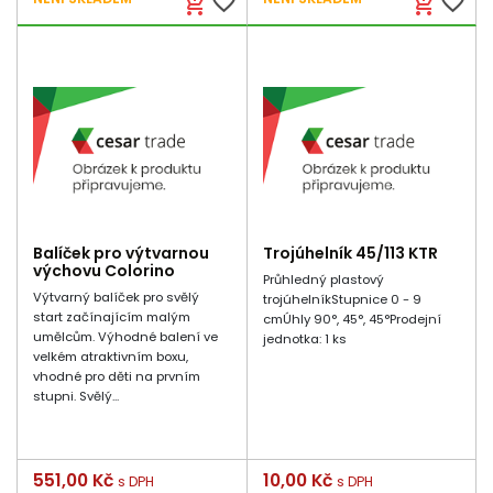
favorite_border
favorite_border
add_shopping_cart
add_shopping_cart
Balíček pro výtvarnou
Trojúhelník 45/113 KTR
výchovu Colorino
Průhledný plastový
Výtvarný balíček pro svělý
trojúhelníkStupnice 0 - 9
start začínajícím malým
cmÚhly 90°, 45°, 45°Prodejní
umělcům. Výhodné balení ve
jednotka: 1 ks
velkém atraktivním boxu,
vhodné pro děti na prvním
stupni. Svělý...
Cena
551,00 Kč
Cena
10,00 Kč
s DPH
s DPH