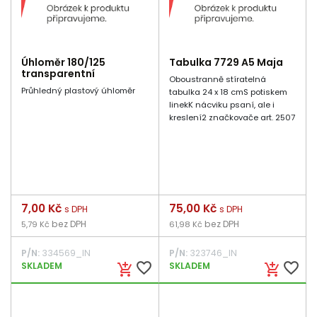
Úhloměr 180/125
Tabulka 7729 A5 Maja
transparentní
Oboustranně stíratelná
Průhledný plastový úhloměr
tabulka 24 x 18 cmS potiskem
linekK nácviku psaní, ale i
kreslení2 značkovače art. 2507
Cena
7,00 Kč
Cena
75,00 Kč
s DPH
s DPH
bez DPH
bez DPH
5,79 Kč
61,98 Kč
P/N:
334569_IN
P/N:
323746_IN
favorite_border
favorite_border
SKLADEM
SKLADEM
add_shopping_cart
add_shopping_cart