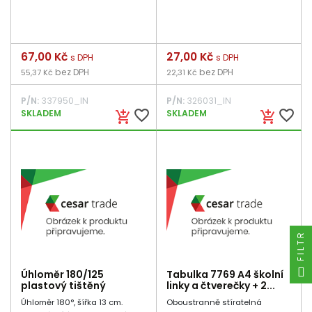
Cena
67,00 Kč
Cena
27,00 Kč
s DPH
s DPH
bez DPH
bez DPH
55,37 Kč
22,31 Kč
P/N:
337950_IN
P/N:
326031_IN
favorite_border
favorite_border
SKLADEM
SKLADEM
add_shopping_cart
add_shopping_cart
FILTR
Úhloměr 180/125
Tabulka 7769 A4 školní
plastový tištěný
linky a čtverečky + 2...
Úhloměr 180°, šířka 13 cm.
Oboustranně stíratelná