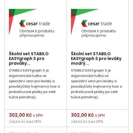
Školní set STABILO
Školní set STABILO
EASYgraph S pro
EASYgraph S pro leváky
praváky...
modrý...
STABILO EASYgraph S je
STABILO EASYgraph S je
ergonomická tužka ve
ergonomická tužka ve
speciální verzi pro leváky a
speciální verzi pro leváky a
pravákyÚzký trojhranný tvar a
pravákyÚzký trojhranný tvar a
protiskluzové plošky po celé
protiskluzové plošky po celé
tužce pomáhají...
tužce pomáhají...
Cena
302,00 Kč
Cena
302,00 Kč
s DPH
s DPH
bez DPH
bez DPH
249,59 Kč
249,59 Kč