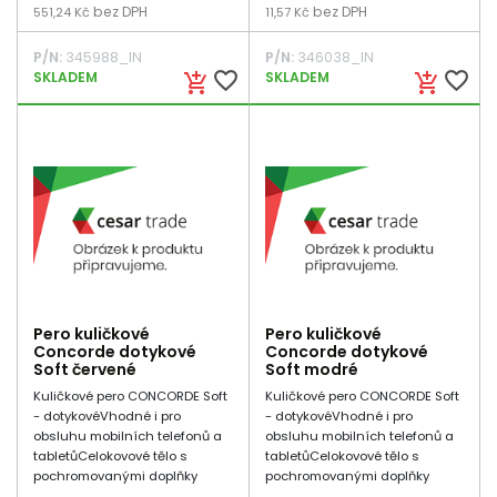
bez DPH
bez DPH
551,24 Kč
11,57 Kč
P/N:
345988_IN
P/N:
346038_IN
favorite_border
favorite_border
SKLADEM
SKLADEM
add_shopping_cart
add_shopping_cart
Pero kuličkové
Pero kuličkové
Concorde dotykové
Concorde dotykové
Soft červené
Soft modré
Kuličkové pero CONCORDE Soft
Kuličkové pero CONCORDE Soft
- dotykovéVhodné i pro
- dotykovéVhodné i pro
obsluhu mobilních telefonů a
obsluhu mobilních telefonů a
tabletůCelokovové tělo s
tabletůCelokovové tělo s
pochromovanými doplňky
pochromovanými doplňky