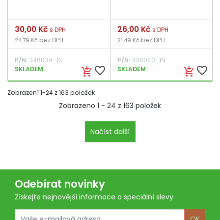
Cena
30,00 Kč
Cena
26,00 Kč
s DPH
s DPH
bez DPH
bez DPH
24,79 Kč
21,49 Kč
P/N:
346039_IN
P/N:
346040_IN
favorite_border
favorite_border
SKLADEM
SKLADEM
add_shopping_cart
add_shopping_cart
Zobrazení 1-24 z 163 položek
Zobrazeno 1 - 24 z 163 položek
Načíst další
Odebírat novinky
Získejte nejnovější informace a speciální slevy:
OK