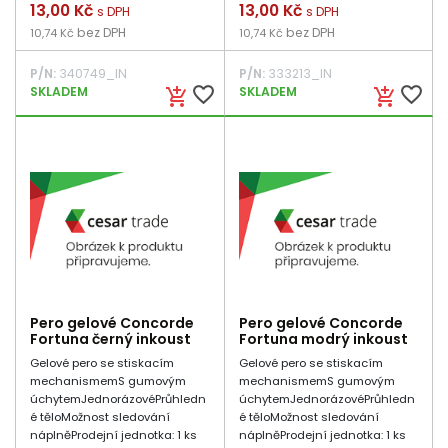
Cena
13,00 Kč
Cena
13,00 Kč
s DPH
s DPH
bez DPH
bez DPH
10,74 Kč
10,74 Kč
P/N:
340749_IN
P/N:
333213_IN
favorite_border
favorite_border
SKLADEM
SKLADEM
add_shopping_cart
add_shopping_cart
Pero gelové Concorde
Pero gelové Concorde
Fortuna černý inkoust
Fortuna modrý inkoust
Gelové pero se stiskacím
Gelové pero se stiskacím
mechanismemS gumovým
mechanismemS gumovým
úchytemJednorázovéPrůhledn
úchytemJednorázovéPrůhledn
é těloMožnost sledování
é těloMožnost sledování
náplněProdejní jednotka: 1 ks
náplněProdejní jednotka: 1 ks