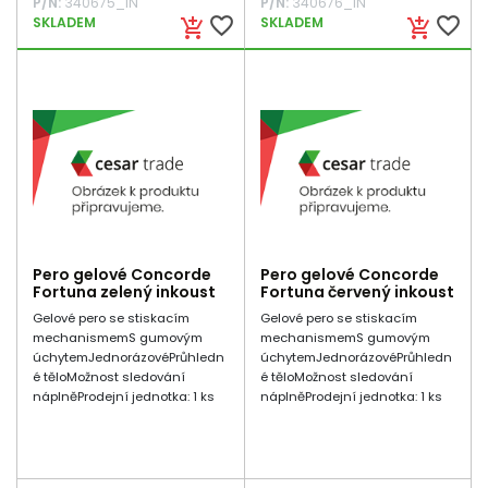
P/N:
340675_IN
P/N:
340676_IN
favorite_border
favorite_border
SKLADEM
SKLADEM
add_shopping_cart
add_shopping_cart
Pero gelové Concorde
Pero gelové Concorde
Fortuna zelený inkoust
Fortuna červený inkoust
Gelové pero se stiskacím
Gelové pero se stiskacím
mechanismemS gumovým
mechanismemS gumovým
úchytemJednorázovéPrůhledn
úchytemJednorázovéPrůhledn
é těloMožnost sledování
é těloMožnost sledování
náplněProdejní jednotka: 1 ks
náplněProdejní jednotka: 1 ks