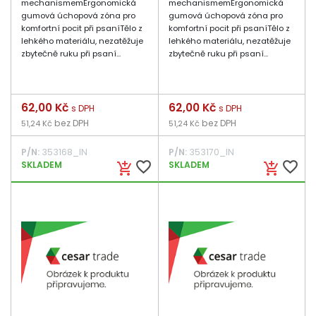
mechanismemErgonomická
mechanismemErgonomická
gumová úchopová zóna pro
gumová úchopová zóna pro
komfortní pocit při psaníTělo z
komfortní pocit při psaníTělo z
lehkého materiálu, nezatěžuje
lehkého materiálu, nezatěžuje
zbytečně ruku při psaní...
zbytečně ruku při psaní...
Cena
62,00 Kč
Cena
62,00 Kč
s DPH
s DPH
bez DPH
bez DPH
51,24 Kč
51,24 Kč
P/N:
353168_IN
P/N:
353170_IN
favorite_border
favorite_border
SKLADEM
SKLADEM
add_shopping_cart
add_shopping_cart