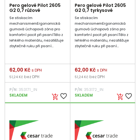
Pero gelové Pilot 2605
Pero gelové Pilot 2605
G2 0,7 růžové
G2 0,7 tyrkysové
Se stiskacím
Se stiskacím
mechanismemErgonomická
mechanismemErgonomická
gumová úchopová zóna pro
gumová úchopová zóna pro
komfortní pocit při psaníTělo z
komfortní pocit při psaníTělo z
lehkého materiálu, nezatěžuje
lehkého materiálu, nezatěžuje
zbytečně ruku při psaní...
zbytečně ruku při psaní...
Cena
62,00 Kč
Cena
62,00 Kč
s DPH
s DPH
bez DPH
bez DPH
51,24 Kč
51,24 Kč
P/N:
353171_IN
P/N:
353172_IN
favorite_border
favorite_border
SKLADEM
SKLADEM
add_shopping_cart
add_shopping_cart