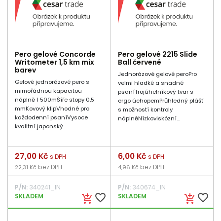
Pero gelové Concorde
Pero gelové 2215 Slide
Writometer 1,5 km mix
Ball červené
barev
Jednorázové gelové peroPro
Gelové jednorázové pero s
velmi hladké a snadné
mimořádnou kapacitou
psaníTrojúhelníkový tvar s
náplně 1 500mŠíře stopy 0,5
ergo úchopemPrůhledný plášť
mmKovový klipVhodné pro
s možností kontroly
každodenní psaníVysoce
náplněNízkoviskózní...
kvalitní japonský...
Cena
27,00 Kč
Cena
6,00 Kč
s DPH
s DPH
bez DPH
bez DPH
22,31 Kč
4,96 Kč
P/N:
340241_IN
P/N:
340674_IN
favorite_border
favorite_border
SKLADEM
SKLADEM
add_shopping_cart
add_shopping_cart