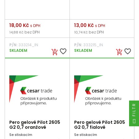
Cena
18,00 Kč
Cena
13,00 Kč
s DPH
s DPH
bez DPH
bez DPH
14,88 Kč
10,74 Kč
P/N:
333214_IN
P/N:
333215_IN
favorite_border
favorite_border
SKLADEM
SKLADEM
add_shopping_cart
add_shopping_cart
FILTR
Pero gelové Pilot 2605
Pero gelové Pilot 2605
G2 0,7 oranžové
G2 0,7 fialové
Se stiskacím
Se stiskacím