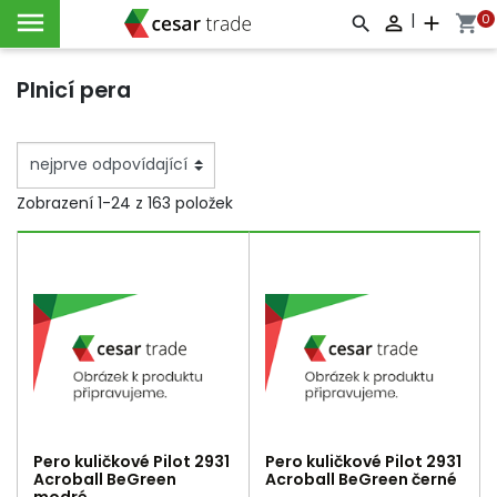

|
0

add
shopping_cart



Plnicí pera
Zobrazení 1-24 z 163 položek
Pero kuličkové Pilot 2931
Pero kuličkové Pilot 2931
Acroball BeGreen
Acroball BeGreen černé