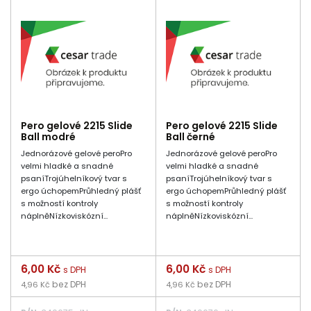
Pero gelové 2215 Slide
Pero gelové 2215 Slide
Ball modré
Ball černé
Jednorázové gelové peroPro
Jednorázové gelové peroPro
velmi hladké a snadné
velmi hladké a snadné
psaníTrojúhelníkový tvar s
psaníTrojúhelníkový tvar s
ergo úchopemPrůhledný plášť
ergo úchopemPrůhledný plášť
s možností kontroly
s možností kontroly
náplněNízkoviskózní...
náplněNízkoviskózní...
Cena
6,00 Kč
Cena
6,00 Kč
s DPH
s DPH
bez DPH
bez DPH
4,96 Kč
4,96 Kč