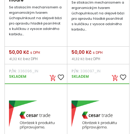
modré
Se stiskacím mechanismem a
Se stiskacím mechanismem a
ergonomickým tvarem
ergonomickým tvarem
úchopuInkoust na olejové bázi
úchopuInkoust na olejové bázi
pro opravdu hladké psaníHrot
pro opravdu hladké psaníHrot
s kuličkou z vysoce odolného
s kuličkou z vysoce odolného
karbidu...
karbidu...
Cena
50,00 Kč
Cena
50,00 Kč
s DPH
s DPH
bez DPH
bez DPH
41,32 Kč
41,32 Kč
P/N:
336096_IN
P/N:
336097_IN
favorite_border
favorite_border
SKLADEM
SKLADEM
add_shopping_cart
add_shopping_cart