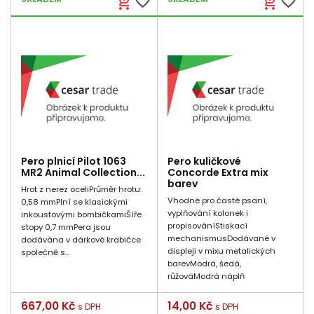
favorite_border
favorite_border
add_shopping_cart
add_shopping_cart
Pero plnicí Pilot 1063
Pero kuličkové
MR2 Animal Collection...
Concorde Extra mix
barev
Hrot z nerez oceliPrůměr hrotu:
Vhodné pro časté psaní,
0,58 mmPlní se klasickými
vyplňování kolonek i
inkoustovými bombičkamiŠíře
propisováníStiskací
stopy 0,7 mmPera jsou
mechanismusDodávané v
dodávána v dárkové krabičce
displeji v mixu metalických
společně s...
barevModrá, šedá,
růžováModrá náplň
Cena
667,00 Kč
Cena
14,00 Kč
s DPH
s DPH