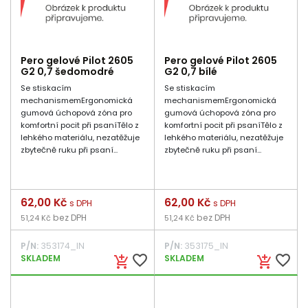
Pero gelové Pilot 2605
Pero gelové Pilot 2605
G2 0,7 šedomodré
G2 0,7 bílé
Se stiskacím
Se stiskacím
mechanismemErgonomická
mechanismemErgonomická
gumová úchopová zóna pro
gumová úchopová zóna pro
komfortní pocit při psaníTělo z
komfortní pocit při psaníTělo z
lehkého materiálu, nezatěžuje
lehkého materiálu, nezatěžuje
zbytečně ruku při psaní...
zbytečně ruku při psaní...
Cena
62,00 Kč
Cena
62,00 Kč
s DPH
s DPH
bez DPH
bez DPH
51,24 Kč
51,24 Kč
P/N:
353174_IN
P/N:
353175_IN
favorite_border
favorite_border
SKLADEM
SKLADEM
add_shopping_cart
add_shopping_cart