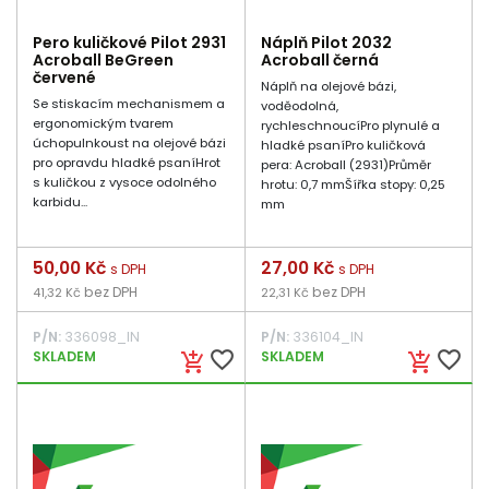
Pero kuličkové Pilot 2931
Náplň Pilot 2032
Acroball BeGreen
Acroball černá
červené
Náplň na olejové bázi,
Se stiskacím mechanismem a
voděodolná,
ergonomickým tvarem
rychleschnoucíPro plynulé a
úchopuInkoust na olejové bázi
hladké psaníPro kuličková
pro opravdu hladké psaníHrot
pera: Acroball (2931)Průměr
s kuličkou z vysoce odolného
hrotu: 0,7 mmŠířka stopy: 0,25
karbidu...
mm
Cena
50,00 Kč
Cena
27,00 Kč
s DPH
s DPH
bez DPH
bez DPH
41,32 Kč
22,31 Kč
P/N:
336098_IN
P/N:
336104_IN
favorite_border
favorite_border
SKLADEM
SKLADEM
add_shopping_cart
add_shopping_cart