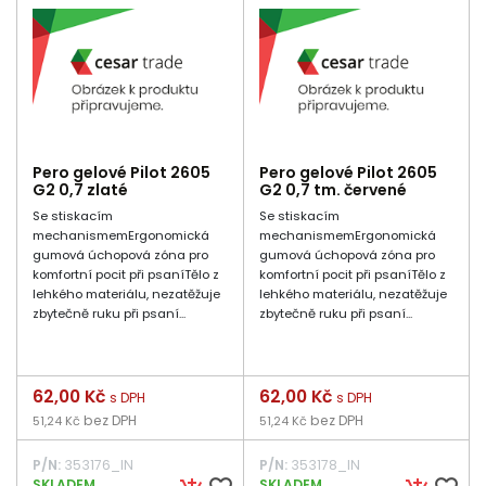
Pero gelové Pilot 2605
Pero gelové Pilot 2605
G2 0,7 zlaté
G2 0,7 tm. červené
Se stiskacím
Se stiskacím
mechanismemErgonomická
mechanismemErgonomická
gumová úchopová zóna pro
gumová úchopová zóna pro
komfortní pocit při psaníTělo z
komfortní pocit při psaníTělo z
lehkého materiálu, nezatěžuje
lehkého materiálu, nezatěžuje
zbytečně ruku při psaní...
zbytečně ruku při psaní...
Cena
62,00 Kč
Cena
62,00 Kč
s DPH
s DPH
bez DPH
bez DPH
51,24 Kč
51,24 Kč
P/N:
353176_IN
P/N:
353178_IN
SKLADEM
SKLADEM