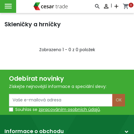

|
0

add
shopping_cart



Skleničky a hrníčky
Zobrazeno 1 - 0 z 0 položek
Odebírat novinky
Získejte nejnovější informace a speciální slevy:
OK
Souhlas se
zpracováním osobních údajů
.
Informace o obchodu