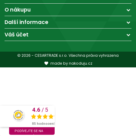
O nákupu
Další informace
Váš účet
© 2026 - CESARTRADE s.r.o. Všechna práva vyhrazena
made by nakoduju.cz

4.6
/
5
SKVĚLÉ
85 hodnocení
PODÍVEJTE SE NA