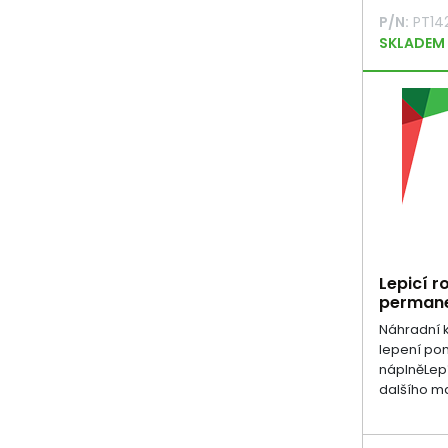
P/N:
PT14
SKLADEM
Lepicí r
permane
Náhradní k
lepení pom
náplněLepí
dalšího mat