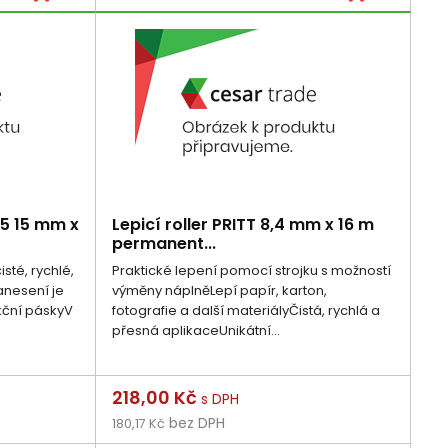
45 15 mm x
Lepicí roller PRITT 8,4 mm x 16 m
permanent...
isté, rychlé,
Praktické lepení pomocí strojku s možností
anesení je
výměny náplněLepí papír, karton,
kční páskyV
fotografie a další materiályČistá, rychlá a
přesná aplikaceUnikátní...
Cena
218,00 Kč
s DPH
bez DPH
180,17 Kč