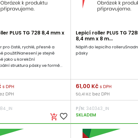
oller PLUS TG 728 8,4 mm x
Lepicí roller PLUS TG 72
8,4 mm x 8 m...
er pro čisté, rychlé, přesné a
Náplň do lepicího rolleruSna
 použitíNanesení je stejně
pásky
é jako u korekční
ální struktura pásky ve formě...
Cena
č
61,00 Kč
s DPH
s DPH
ez DPH
bez DPH
50,41 Kč
84_IN
P/N:
340343_IN
favorite_border
SKLADEM
add_shopping_cart