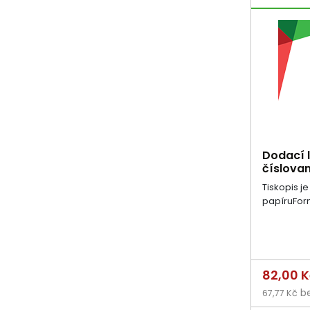
Dodací l
číslovan
Tiskopis j
papíruForm
Cena
82,00 
be
67,77 Kč