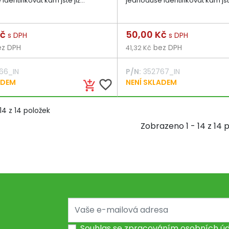
dentifikovat kam jste již...
jednoduše identifikovat kam jste 
Cena
Kč
50,00 Kč
s DPH
s DPH
z DPH
bez DPH
41,32 Kč
66_IN
P/N:
352767_IN
ADEM
favorite_border
NENÍ SKLADEM
add_shopping_cart
14 z 14 položek
Zobrazeno 1 - 14 z 14 
Souhlas se
zpracováním osobních úd