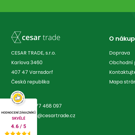
O náku
CESAR TRADE, s.r.o.
Doprava
Karlova 3460
Obchodní
407 47 Varnsdorf
Kontaktujt
Česká republika
Mapa strá
+420 777 468 097

HODNOCENÍ ZÁKAZNÍKŮ
obchod@cesartrade.cz

SKVĚLÉ
/
5
4.6