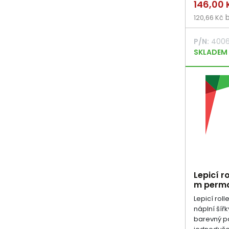
Cena
146,00
b
120,66 Kč
P/N:
4006
SKLADEM
Lepicí r
m perma
Lepicí rol
náplní ší
barevný p