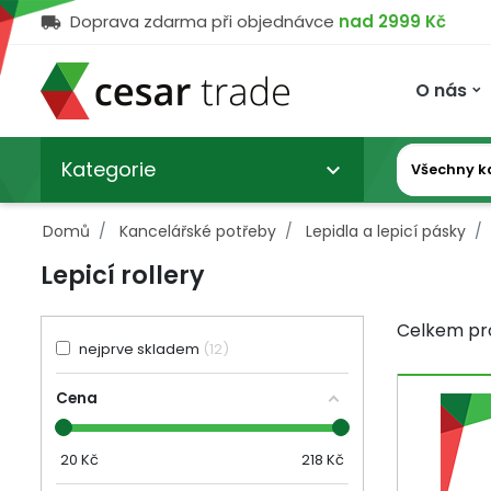
Doprava zdarma při objednávce
nad 2999 Kč

O nás
Kategorie
KARIÉRA
OBCHODNÍ PODMÍNKY
AKTUALITY
O
DOPRAVA
HISTORIE
NÁHRADNÍ 
NÁŠ
keyboard_arrow_down
NÁS
TÝM
Domů
Kancelářské potřeby
Lepidla a lepicí pásky
Lepicí rollery
Celkem pr
nejprve skladem
12
Cena
20
Kč
218
Kč