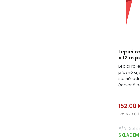
Lepicí r
x 12 m 
Lepicí roll
přesné a 
stejně jed
červené b
Cena
152,00
b
125,62 Kč
P/N:
3514
SKLADEM