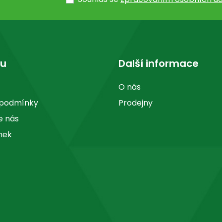
pu
Další informace
O nás
 podmínky
Prodejny
e nás
nek