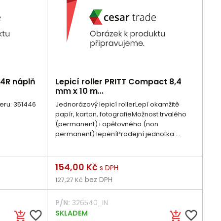
44R náplň
Lepicí roller PRITT Compact 8,4
mm x 10 m...
leru: 351446
Jednorázový lepicí rollerLepí okamžitě
papír, karton, fotografieMožnost trvalého
(permanent) i opětovného (non
permanent) lepeníProdejní jednotka:...
Cena
154,00 Kč
s DPH
bez DPH
127,27 Kč
P/N:
326540_IN
favorite_border
SKLADEM
favorite_border
add_shopping_cart
add_shopping_cart