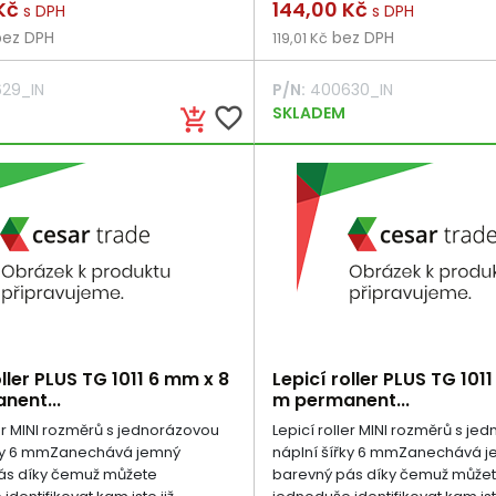
Cena
 Kč
144,00 Kč
s DPH
s DPH
ez DPH
bez DPH
119,01 Kč
29_IN
P/N:
400630_IN
favorite_border
SKLADEM
add_shopping_cart
oller PLUS TG 1011 6 mm x 8
Lepicí roller PLUS TG 101
nent...
m permanent...
ler MINI rozměrů s jednorázovou
Lepicí roller MINI rozměrů s je
řky 6 mmZanechává jemný
náplní šířky 6 mmZanechává 
ás díky čemuž můžete
barevný pás díky čemuž může