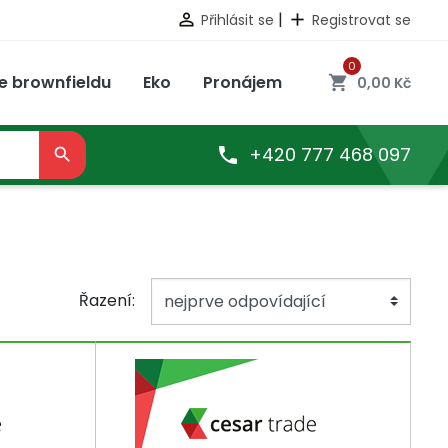
|

add
Přihlásit se
Registrovat se
0
e brownfieldu
Eko
Pronájem
shopping_cart
0,00 Kč
+420 777 468 097

EKLAMACE
EKO
ODSTOUPENÍ OD SMLOUVY
GREENCUBE – REVITALIZACE

BROWNFIELDU
Řazení: