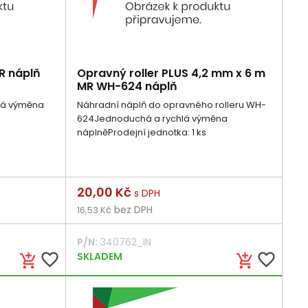
8R náplň
Opravný roller PLUS 4,2 mm x 6 m
MR WH-624 náplň
dná výměna
Náhradní náplň do opravného rolleru WH-
624Jednoduchá a rychlá výměna
náplněProdejní jednotka: 1 ks
Cena
20,00 Kč
s DPH
bez DPH
16,53 Kč
P/N:
340762_IN
favorite_border
SKLADEM
favorite_border
add_shopping_cart
add_shopping_cart