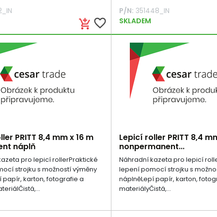
2_IN
P/N:
351448_IN
favorite_border
SKLADEM
add_shopping_cart
oller PRITT 8,4 mm x 16 m
Lepicí roller PRITT 8,4 m
nt náplň
nonpermanent...
azeta pro lepicí rollerPraktické
Náhradní kazeta pro lepicí roll
ocí strojku s možností výměny
lepení pomocí strojku s možno
 papír, karton, fotografie a
náplněLepí papír, karton, fotogr
eriálČistá,...
materiályČistá,...