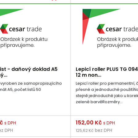
ist - daňový doklad A5
Lepicí roller PLUS TG 09
ý...
12 m non...
e vyroben ze samopropisujícího
Lepicí roller pro permanentní, č
át A5, počet listů 50
přesné a jednoduché použitíN
stejně jednoduché jako u kore
zelené barvěRozměry...
Cena
Kč
152,00 Kč
s DPH
s DPH
z DPH
bez DPH
125,62 Kč