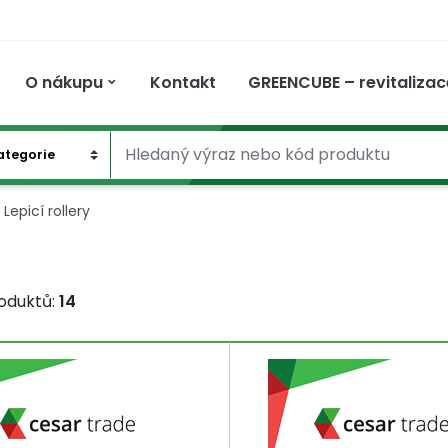
O nákupu
Kontakt
GREENCUBE – revitalizac
PLNĚNÍ
CERTIFIKACE A
VĚRNOSTNÍ PROGRAM
SOCIÁLNÍ
PRO FIRMY
PARTNERSTVÍ A
GDPR
R
OCENĚNÍ
PODNIK
SPOLUPRÁCE
Lepicí rollery
oduktů:
14