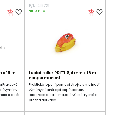
P/N:
2115721
favorite_border
SKLADEM
favorite_border
add_shopping_cart
add_shopping_cart
m x 16 m
Lepicí roller PRITT 8,4 mm x 16 m
nonpermanent...
erPraktické
Praktické lepení pomocí strojku s možností
stí výměny
výměny náplněLepí papír, karton,
afie a další
fotografie a další materiályČistá, rychlá a
přesná aplikace