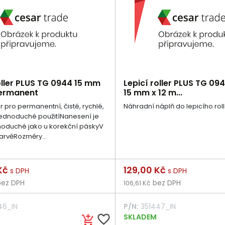
oller PLUS TG 0944 15 mm
Lepicí roller PLUS TG 09
permanent
15 mm x 12 m...
er pro permanentní, čisté, rychlé,
Náhradní náplň do lepicího rol
jednoduché použitíNanesení je
noduché jako u korekční páskyV
arvěRozměry...
Cena
 Kč
129,00 Kč
s DPH
s DPH
ez DPH
bez DPH
106,61 Kč
46_IN
P/N:
351447_IN
favorite_border
SKLADEM
add_shopping_cart