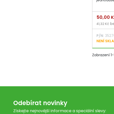
jednoduše i
Cena
50,00 
be
41,32 Kč
P/N:
3527
NENÍ SKL
Zobrazení 1-
Odebírat novinky
Získejte nejnovější informace a speciální slevy: