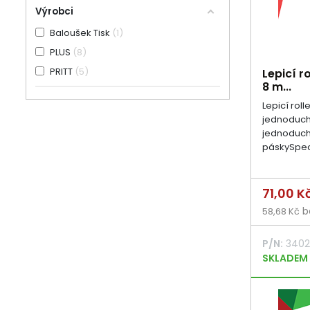
Výrobci
Baloušek Tisk
1
PLUS
8
PRITT
5
Lepicí r
8 m...
Lepicí roll
jednoduché
jednoduch
páskySpeci
Cena
71,00 K
b
58,68 Kč
P/N:
3402
SKLADEM