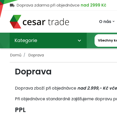
Doprava zdarma při objednávce
nad 2999 Kč

O nás
Kategorie
KARIÉRA
OBCHODNÍ PODMÍNKY
AKTUALITY
O
DOPRAVA
HISTORIE
NÁHRADNÍ 
NÁŠ
keyboard_arrow_down
NÁS
TÝM
Domů
Doprava
Doprava
Doprava zboží při objednávce
nad 2.999,- Kč vč
Při objednávce standardně zajišťujeme dopravu p
PPL