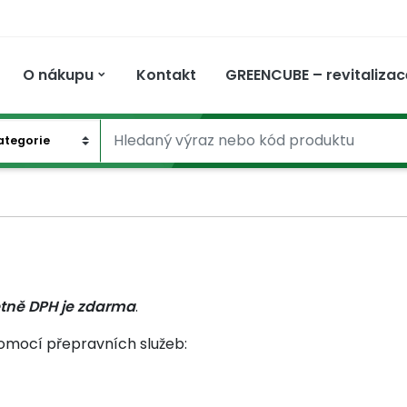
O nákupu
Kontakt
GREENCUBE – revitalizac
PLNĚNÍ
CERTIFIKACE A
VĚRNOSTNÍ PROGRAM
SOCIÁLNÍ
PRO FIRMY
PARTNERSTVÍ A
GDPR
R
OCENĚNÍ
PODNIK
SPOLUPRÁCE
etně DPH je zdarma
.
omocí přepravních služeb: