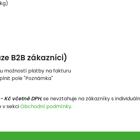
0kg)
uze B2B zákazníci)
ou možností platby na fakturu
plnit pole "Poznámka"
,- Kč včetně DPH
, se nevztahuje na zákazníky s individuá
 v sekci
Obchodní podmínky
.