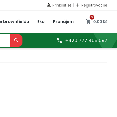
|

add
Přihlásit se
Registrovat se
0
e brownfieldu
Eko
Pronájem
shopping_cart
0,00 Kč
+420 777 468 097

EKLAMACE
EKO
ODSTOUPENÍ OD SMLOUVY
GREENCUBE – REVITALIZACE

BROWNFIELDU