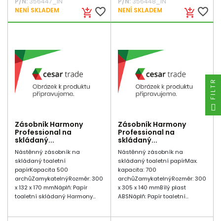
P/N:
356447_IN
P/N:
356448_IN
favorite_border
favorite_border
NENÍ SKLADEM
NENÍ SKLADEM
add_shopping_cart
add_shopping_cart
FILTR
Zásobník Harmony
Zásobník Harmony
Professional na
Professional na
skládaný...
skládaný...
Nástěnný zásobník na
Nástěnný zásobník na
skládaný toaletní
skládaný toaletní papírMax.
papírKapacita 500
kapacita: 700
archůZamykatelnýRozměr: 300
archůZamykatelnýRozměr: 300
x 132 x 170 mmNáplň: Papír
x 305 x 140 mmBílý plast
toaletní skládaný Harmony...
ABSNáplň: Papír toaletní...