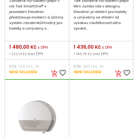
Zásobník na toaletní papír v
Tork zásobník na toaletní papír
roli Tork SmartOne® v
Mini Jumbo role v designu
provedení Elevation
Elevation je ideální pro toalety
představuje moderní a účinný
a umývárny se střední až
systém zásobníkůVhodný pro
vysokou návštěvnostíJeho
toalety a umývárny s...
vysoká...
Cena
1 480,00 Kč
Cena
1 436,00 Kč
s DPH
s DPH
bez DPH
bez DPH
1 223,14 Kč
1 186,78 Kč
P/N:
355743_IN
P/N:
355744_IN
favorite_border
favorite_border
NENÍ SKLADEM
NENÍ SKLADEM
add_shopping_cart
add_shopping_cart