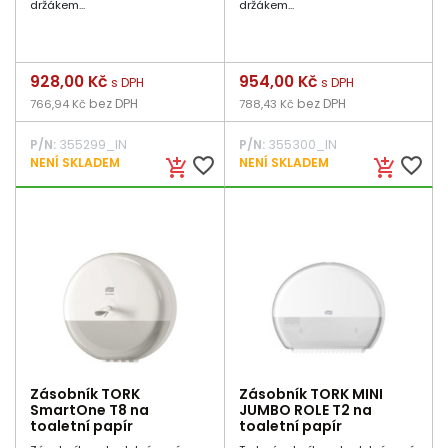
držákem...
držákem...
Cena
928,00 Kč
Cena
954,00 Kč
s DPH
s DPH
bez DPH
bez DPH
766,94 Kč
788,43 Kč
P/N:
355299_IN
P/N:
355300_IN
favorite_border
favorite_border
NENÍ SKLADEM
NENÍ SKLADEM
add_shopping_cart
add_shopping_cart
Zásobník TORK
Zásobník TORK MINI
SmartOne T8 na
JUMBO ROLE T2 na
toaletní papír
toaletní papír