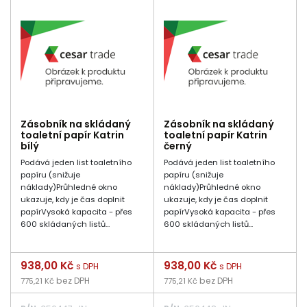
Zásobník na skládaný
Zásobník na skládaný
toaletní papír Katrin
toaletní papír Katrin
bílý
černý
Podává jeden list toaletního
Podává jeden list toaletního
papíru (snižuje
papíru (snižuje
náklady)Průhledné okno
náklady)Průhledné okno
ukazuje, kdy je čas doplnit
ukazuje, kdy je čas doplnit
papírVysoká kapacita - přes
papírVysoká kapacita - přes
600 skládaných listů...
600 skládaných listů...
Cena
938,00 Kč
Cena
938,00 Kč
s DPH
s DPH
bez DPH
bez DPH
775,21 Kč
775,21 Kč