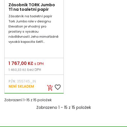
Zásobník TORK Jumbo
T1 na toaletní papír
Zásobník na toaletní papír
Tork Jumbo role v designu
Elevation je vhodný pro
prostory s vysokou
návštěvností Jeho mimořádně
vysoká kapacita šetří...
Cena
1 767,00 Kč
s DPH
bez DPH
1 460,33 Kč
P/N:
355745_IN
favorite_border
NENÍ SKLADEM
add_shopping_cart
Zobrazení 1-15 z 15 položek
Zobrazeno 1 - 15 z 15 položek