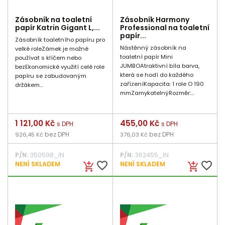
Zásobník na toaletní
Zásobník Harmony
papír Katrin Gigant L,...
Professional na toaletní
papír...
Zásobník toaletního papíru pro
Nástěnný zásobník na
velké roleZámek je možné
toaletní papír Mini
používat s klíčem nebo
JUMBOAtraktivní bíla barva,
bezEkonomické využití celé role
která se hodí do každého
papíru se zabudovaným
zařízeníKapacita: 1 role O 190
držákem...
mmZamykatelnýRozměr:...
Cena
1 121,00 Kč
Cena
455,00 Kč
s DPH
s DPH
bez DPH
bez DPH
926,45 Kč
376,03 Kč
P/N:
350598_IN
P/N:
362455_IN
favorite_border
favorite_border
NENÍ SKLADEM
NENÍ SKLADEM
add_shopping_cart
add_shopping_cart