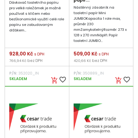
papír...
Dávkovač toaletního papíru
Nástěnný zásobník na
pro velké roleZámek je možné
toaletní papír Mini
používat s klíčem nebo
JUMBOKapacita 1 role max,
bezEkonomické využití celé role
průměr 230
papíru se zabudovaným
mmZamykatelnýRozměr: 273 x
držákem...
128 x 270 mmNáplň: Papír
toaletní JUMBO...
Cena
928,00 Kč
Cena
509,00 Kč
s DPH
s DPH
bez DPH
bez DPH
766,94 Kč
420,66 Kč
P/N:
352020_IN
P/N:
350889_IN
favorite_border
favorite_border
SKLADEM
SKLADEM
add_shopping_cart
add_shopping_cart