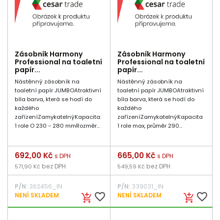
Zásobník Harmony
Zásobník Harmony
Professional na toaletní
Professional na toaletní
papír...
papír...
Nástěnný zásobník na
Nástěnný zásobník na
toaletní papír JUMBOAtraktivní
toaletní papír JUMBOAtraktivní
bíla barva, která se hodí do
bíla barva, která se hodí do
každého
každého
zařízeníZamykatelnýKapacita:
zařízeníZamykatelnýKapacita
1 role O 230 - 280 mmRozměr...
1 role max, průměr 290...
Cena
692,00 Kč
Cena
665,00 Kč
s DPH
s DPH
bez DPH
bez DPH
571,90 Kč
549,59 Kč
P/N:
362456_IN
P/N:
339031_IN
favorite_border
favorite_border
NENÍ SKLADEM
NENÍ SKLADEM
add_shopping_cart
add_shopping_cart