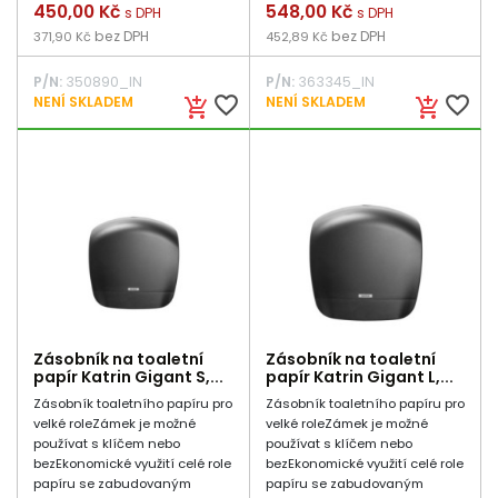
Cena
450,00 Kč
Cena
548,00 Kč
s DPH
s DPH
bez DPH
bez DPH
371,90 Kč
452,89 Kč
P/N:
350890_IN
P/N:
363345_IN
favorite_border
favorite_border
NENÍ SKLADEM
NENÍ SKLADEM
add_shopping_cart
add_shopping_cart
Zásobník na toaletní
Zásobník na toaletní
papír Katrin Gigant S,...
papír Katrin Gigant L,...
Zásobník toaletního papíru pro
Zásobník toaletního papíru pro
velké roleZámek je možné
velké roleZámek je možné
používat s klíčem nebo
používat s klíčem nebo
bezEkonomické využití celé role
bezEkonomické využití celé role
papíru se zabudovaným
papíru se zabudovaným