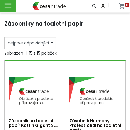

|
0

add
shopping_cart



Zásobníky na toaletní papír
Zobrazení 1-15 z 15 položek
Zásobník na toaletní
Zásobník Harmony
papír Katrin Gigant S,...
Professional na toaletní