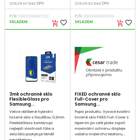
bez DPH
bez DPH
209,09 Kč
209,09 Kč
P/N:
5903108467223
P/N:
5903108343619
favorite_border
favorite_border
SKLADEM
SKLADEM
add_shopping_cart
add_shopping_cart
3mk ochranné sklo
FIXED ochranné sklo
FlexibleGlass pro
Full-Cover pro
Samsung...
Samsung...
Velice oblíbené hybridní
Popis produktu: Vysoce kvalitní
tvrzené sklo s tloušťkou 0,3mm.
tvrzené sklo FIXED Full-Cover s
FlexibleGlass kombinuje
lepením po celé ploše zajistí
nejlepší vlastnosti fólie a
maximální ochranu displeje
skla.Sklo poskytuje téměř
vašeho mobilního telefonu....
neviditelnou...