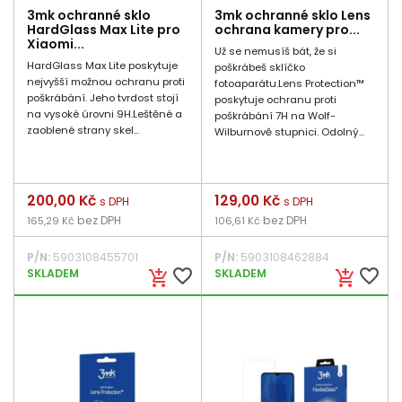
3mk ochranné sklo
3mk ochranné sklo Lens
HardGlass Max Lite pro
ochrana kamery pro...
Xiaomi...
Už se nemusíš bát, že si
HardGlass Max Lite poskytuje
poškrábeš sklíčko
nejvyšší možnou ochranu proti
fotoaparátu.Lens Protection™
poškrábání. Jeho tvrdost stojí
poskytuje ochranu proti
na vysoké úrovni 9H.Leštěné a
poškrábání 7H na Wolf-
zaoblené strany skel...
Wilburnově stupnici. Odolný...
Cena
200,00 Kč
Cena
129,00 Kč
s DPH
s DPH
bez DPH
bez DPH
165,29 Kč
106,61 Kč
P/N:
5903108455701
P/N:
5903108462884
favorite_border
favorite_border
SKLADEM
SKLADEM
add_shopping_cart
add_shopping_cart