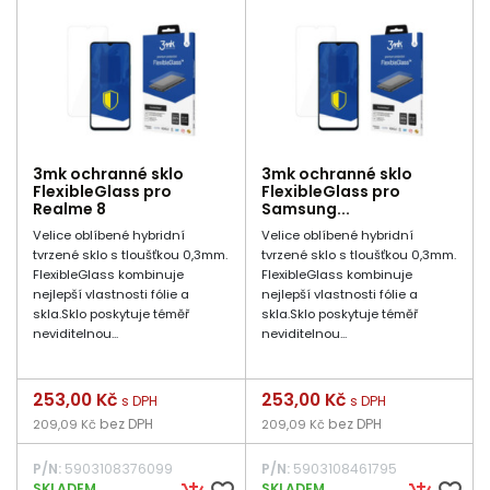
3mk ochranné sklo
3mk ochranné sklo
FlexibleGlass pro
FlexibleGlass pro
Realme 8
Samsung...
Velice oblíbené hybridní
Velice oblíbené hybridní
tvrzené sklo s tloušťkou 0,3mm.
tvrzené sklo s tloušťkou 0,3mm.
FlexibleGlass kombinuje
FlexibleGlass kombinuje
nejlepší vlastnosti fólie a
nejlepší vlastnosti fólie a
skla.Sklo poskytuje téměř
skla.Sklo poskytuje téměř
neviditelnou...
neviditelnou...
Cena
253,00 Kč
Cena
253,00 Kč
s DPH
s DPH
bez DPH
bez DPH
209,09 Kč
209,09 Kč
P/N:
5903108376099
P/N:
5903108461795
SKLADEM
SKLADEM