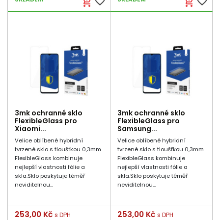
favorite_border
favorite_border
add_shopping_cart
add_shopping_cart
3mk ochranné sklo
3mk ochranné sklo
FlexibleGlass pro
FlexibleGlass pro
Xiaomi...
Samsung...
Velice oblíbené hybridní
Velice oblíbené hybridní
tvrzené sklo s tloušťkou 0,3mm.
tvrzené sklo s tloušťkou 0,3mm.
FlexibleGlass kombinuje
FlexibleGlass kombinuje
nejlepší vlastnosti fólie a
nejlepší vlastnosti fólie a
skla.Sklo poskytuje téměř
skla.Sklo poskytuje téměř
neviditelnou...
neviditelnou...
Cena
253,00 Kč
Cena
253,00 Kč
s DPH
s DPH