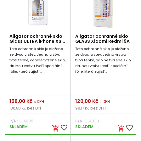
Aligator ochranné sklo
Aligator ochranné sklo
Glass ULTRA iPhone XS...
GLASS Xiaomi Redmi 9A
Toto ochranné sklo je složeno
Toto ochranné sklo je složeno
ze dvou vrstev. Jednu vrstvu
ze dvou vrstev. Jednu vrstvu
tvoří tenké, odolné tvrzené sklo,
tvoří tenké, odolné tvrzené sklo,
druhou vrstvu tvoří speciální
druhou vrstvu tvoří speciální
fólie, která zajistí...
fólie, která zajistí...
Cena
158,00 Kč
Cena
120,00 Kč
s DPH
s DPH
bez DPH
bez DPH
130,58 Kč
99,17 Kč
P/N:
GLA0051
P/N:
GLA0118
favorite_border
favorite_border
SKLADEM
SKLADEM
add_shopping_cart
add_shopping_cart