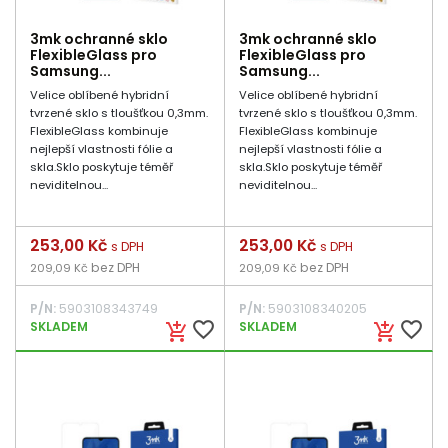
3mk ochranné sklo
3mk ochranné sklo
FlexibleGlass pro
FlexibleGlass pro
Samsung...
Samsung...
Velice oblíbené hybridní
Velice oblíbené hybridní
tvrzené sklo s tloušťkou 0,3mm.
tvrzené sklo s tloušťkou 0,3mm.
FlexibleGlass kombinuje
FlexibleGlass kombinuje
nejlepší vlastnosti fólie a
nejlepší vlastnosti fólie a
skla.Sklo poskytuje téměř
skla.Sklo poskytuje téměř
neviditelnou...
neviditelnou...
Cena
253,00 Kč
Cena
253,00 Kč
s DPH
s DPH
bez DPH
bez DPH
209,09 Kč
209,09 Kč
P/N:
5903108343749
P/N:
5903108340205
favorite_border
favorite_border
SKLADEM
SKLADEM
add_shopping_cart
add_shopping_cart