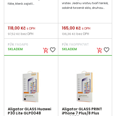
vrstev. Jednu vrstvu tvoří tenké,
fólie, která zajistí...
odolné tvrzené sklo, druhou...
Cena
118,00 Kč
Cena
165,00 Kč
s DPH
s DPH
bez DPH
bez DPH
97,52 Kč
136,36 Kč
P/N:
FAGAIP6
P/N:
FAGPIPH7WT
favorite_border
favorite_border
SKLADEM
SKLADEM
add_shopping_cart
add_shopping_cart
Aligator GLASS Huawei
Aligator GLASS PRINT
P30 Lite GLP0048
iPhone 7 Plus/8 Plus