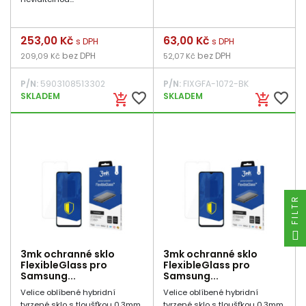
Cena
253,00 Kč
Cena
63,00 Kč
s DPH
s DPH
bez DPH
bez DPH
209,09 Kč
52,07 Kč
P/N:
5903108513302
P/N:
FIXGFA-1072-BK
favorite_border
favorite_border
SKLADEM
SKLADEM
add_shopping_cart
add_shopping_cart
FILTR
3mk ochranné sklo
3mk ochranné sklo
FlexibleGlass pro
FlexibleGlass pro
Samsung...
Samsung...
Velice oblíbené hybridní
Velice oblíbené hybridní
tvrzené sklo s tloušťkou 0,3mm.
tvrzené sklo s tloušťkou 0,3mm.