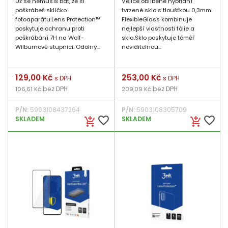
Už se nemusíš bát, že si
Velice oblíbené hybridní
poškrábeš sklíčko
tvrzené sklo s tloušťkou 0,3mm.
fotoaparátu.Lens Protection™
FlexibleGlass kombinuje
poskytuje ochranu proti
nejlepší vlastnosti fólie a
poškrábání 7H na Wolf-
skla.Sklo poskytuje téměř
Wilburnově stupnici. Odolný...
neviditelnou...
Cena
129,00 Kč
Cena
253,00 Kč
s DPH
s DPH
bez DPH
bez DPH
106,61 Kč
209,09 Kč
P/N:
5903108437264
P/N:
5903108305709
favorite_border
favorite_border
SKLADEM
SKLADEM
add_shopping_cart
add_shopping_cart