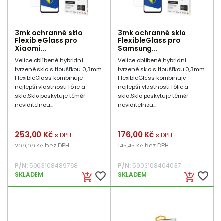
3mk ochranné sklo
3mk ochranné sklo
FlexibleGlass pro
FlexibleGlass pro
Xiaomi...
Samsung...
Velice oblíbené hybridní
Velice oblíbené hybridní
tvrzené sklo s tloušťkou 0,3mm.
tvrzené sklo s tloušťkou 0,3mm.
FlexibleGlass kombinuje
FlexibleGlass kombinuje
nejlepší vlastnosti fólie a
nejlepší vlastnosti fólie a
skla.Sklo poskytuje téměř
skla.Sklo poskytuje téměř
neviditelnou...
neviditelnou...
Cena
253,00 Kč
Cena
176,00 Kč
s DPH
s DPH
bez DPH
bez DPH
209,09 Kč
145,45 Kč
P/N:
5903108489768
P/N:
5903108404037
favorite_border
favorite_border
SKLADEM
SKLADEM
add_shopping_cart
add_shopping_cart