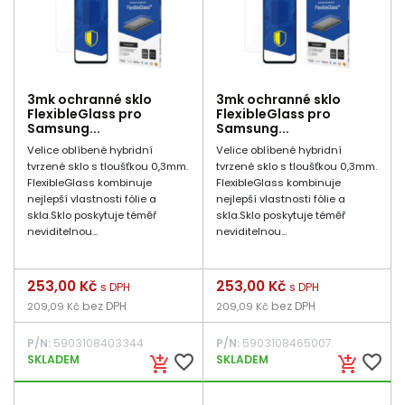
3mk ochranné sklo
3mk ochranné sklo
FlexibleGlass pro
FlexibleGlass pro
Samsung...
Samsung...
Velice oblíbené hybridní
Velice oblíbené hybridní
tvrzené sklo s tloušťkou 0,3mm.
tvrzené sklo s tloušťkou 0,3mm.
FlexibleGlass kombinuje
FlexibleGlass kombinuje
nejlepší vlastnosti fólie a
nejlepší vlastnosti fólie a
skla.Sklo poskytuje téměř
skla.Sklo poskytuje téměř
neviditelnou...
neviditelnou...
Cena
253,00 Kč
Cena
253,00 Kč
s DPH
s DPH
bez DPH
bez DPH
209,09 Kč
209,09 Kč
P/N:
5903108403344
P/N:
5903108465007
favorite_border
favorite_border
SKLADEM
SKLADEM
add_shopping_cart
add_shopping_cart