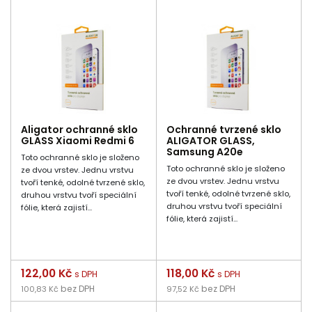
Aligator ochranné sklo
Ochranné tvrzené sklo
GLASS Xiaomi Redmi 6
ALIGATOR GLASS,
Samsung A20e
Toto ochranné sklo je složeno
Toto ochranné sklo je složeno
ze dvou vrstev. Jednu vrstvu
ze dvou vrstev. Jednu vrstvu
tvoří tenké, odolné tvrzené sklo,
tvoří tenké, odolné tvrzené sklo,
druhou vrstvu tvoří speciální
druhou vrstvu tvoří speciální
fólie, která zajistí...
fólie, která zajistí...
Cena
122,00 Kč
Cena
118,00 Kč
s DPH
s DPH
bez DPH
bez DPH
100,83 Kč
97,52 Kč