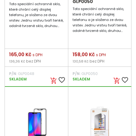
GLP0050
Toto speciální ochranné sklo,
Toto speciální ochranné sklo,
které chrání celý displej
které chrání celý displej
telefonu, je složeno ze dvou
telefonu a je složeno ze dvou
vrstev. Jednu vrstvu tvoří tenké,
vrstev. Jednu vrstvu tvoří tenké,
odolné tvrzené sklo, druhou...
odolné tvrzené sklo, druhou...
Cena
165,00 Kč
Cena
158,00 Kč
s DPH
s DPH
bez DPH
bez DPH
136,36 Kč
130,58 Kč
P/N:
GLP0048
P/N:
GLP0050
favorite_border
favorite_border
SKLADEM
SKLADEM
add_shopping_cart
add_shopping_cart