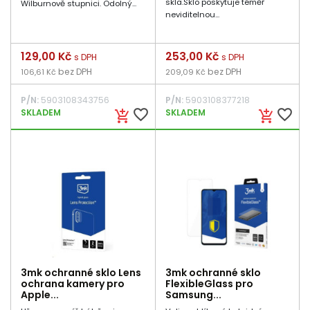
skla.Sklo poskytuje téměř
Wilburnově stupnici. Odolný...
neviditelnou...
Cena
129,00 Kč
Cena
253,00 Kč
s DPH
s DPH
bez DPH
bez DPH
106,61 Kč
209,09 Kč
P/N:
5903108343756
P/N:
5903108377218
favorite_border
favorite_border
SKLADEM
SKLADEM
add_shopping_cart
add_shopping_cart
3mk ochranné sklo Lens
3mk ochranné sklo
ochrana kamery pro
FlexibleGlass pro
Apple...
Samsung...