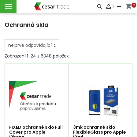

|
0

add
shopping_cart



Ochranná skla
Zobrazení 1-24 z 6348 položek
FIXED ochranné sklo Full
3mk ochranné sklo
Cover pro Apple
FlexibleGlass pro Apple