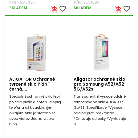
P/N:
GLA0037
P/N:
GLA0084
favorite_border
favorite_border
SKLADEM
SKLADEM
add_shopping_cart
add_shopping_cart
ALIGATOR Ochranné
Aligator ochranné sklo
tvrzené sklo PRINT
pro Samsung A52/A52
černá,...
5G/A52s
Speciální ochranné sklo lepí
Transparentní vysoce odolné
po celé ploše a chrání displej
temperované sklo ALIGATOR
telefonu až k zaobleným
GLASS. Specifikace *Vysoce
okrajům. Sklo je složeno ze
odolné proti poškrábání
dvou vrstev. Jednu vrstvu
*Omezuje odlesky *Vyhlazuje
tvoří...
a...