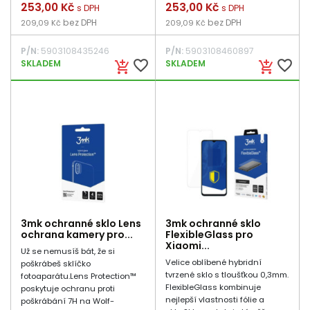
Cena
253,00 Kč
Cena
253,00 Kč
s DPH
s DPH
bez DPH
bez DPH
209,09 Kč
209,09 Kč
P/N:
5903108435246
P/N:
5903108460897
favorite_border
favorite_border
SKLADEM
SKLADEM
add_shopping_cart
add_shopping_cart
3mk ochranné sklo Lens
3mk ochranné sklo
ochrana kamery pro...
FlexibleGlass pro
Xiaomi...
Už se nemusíš bát, že si
Velice oblíbené hybridní
poškrábeš sklíčko
tvrzené sklo s tloušťkou 0,3mm.
fotoaparátu.Lens Protection™
FlexibleGlass kombinuje
poskytuje ochranu proti
nejlepší vlastnosti fólie a
poškrábání 7H na Wolf-