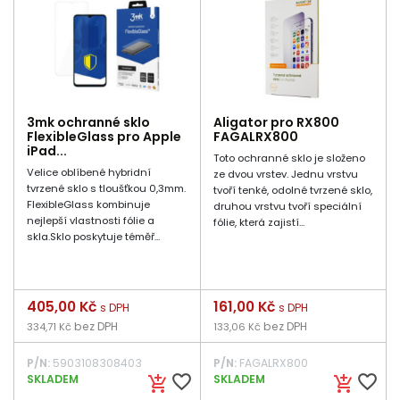
3mk ochranné sklo
Aligator pro RX800
FlexibleGlass pro Apple
FAGALRX800
iPad...
Toto ochranné sklo je složeno
Velice oblíbené hybridní
ze dvou vrstev. Jednu vrstvu
tvrzené sklo s tloušťkou 0,3mm.
tvoří tenké, odolné tvrzené sklo,
FlexibleGlass kombinuje
druhou vrstvu tvoří speciální
nejlepší vlastnosti fólie a
fólie, která zajistí...
skla.Sklo poskytuje téměř...
Cena
405,00 Kč
Cena
161,00 Kč
s DPH
s DPH
bez DPH
bez DPH
334,71 Kč
133,06 Kč
P/N:
5903108308403
P/N:
FAGALRX800
favorite_border
favorite_border
SKLADEM
SKLADEM
add_shopping_cart
add_shopping_cart