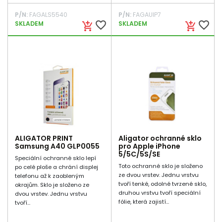
P/N:
FAGALS5540
P/N:
FAGAUIP7
favorite_border
favorite_border
SKLADEM
SKLADEM
add_shopping_cart
add_shopping_cart
ALIGATOR PRINT
Aligator ochranné sklo
Samsung A40 GLP0055
pro Apple iPhone
5/5C/5S/SE
Speciální ochranné sklo lepí
Toto ochranné sklo je složeno
po celé ploše a chrání displej
ze dvou vrstev. Jednu vrstvu
telefonu až k zaobleným
tvoří tenké, odolné tvrzené sklo,
okrajům. Sklo je složeno ze
druhou vrstvu tvoří speciální
dvou vrstev. Jednu vrstvu
fólie, která zajistí...
tvoří...