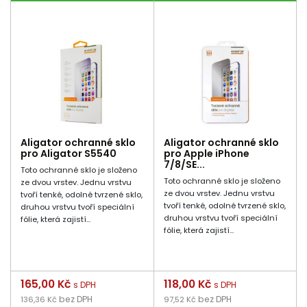
Aligator ochranné sklo
Aligator ochranné sklo
pro Aligator S5540
pro Apple iPhone
7/8/SE...
Toto ochranné sklo je složeno
Toto ochranné sklo je složeno
ze dvou vrstev. Jednu vrstvu
ze dvou vrstev. Jednu vrstvu
tvoří tenké, odolné tvrzené sklo,
tvoří tenké, odolné tvrzené sklo,
druhou vrstvu tvoří speciální
druhou vrstvu tvoří speciální
fólie, která zajistí...
fólie, která zajistí...
Cena
165,00 Kč
Cena
118,00 Kč
s DPH
s DPH
bez DPH
bez DPH
136,36 Kč
97,52 Kč