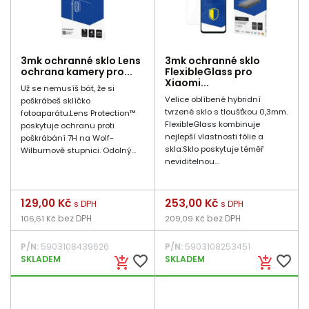
3mk ochranné sklo Lens
3mk ochranné sklo
ochrana kamery pro...
FlexibleGlass pro
Xiaomi...
Už se nemusíš bát, že si
Velice oblíbené hybridní
poškrábeš sklíčko
tvrzené sklo s tloušťkou 0,3mm.
fotoaparátu.Lens Protection™
FlexibleGlass kombinuje
poskytuje ochranu proti
nejlepší vlastnosti fólie a
poškrábání 7H na Wolf-
skla.Sklo poskytuje téměř
Wilburnově stupnici. Odolný...
neviditelnou...
Cena
129,00 Kč
Cena
253,00 Kč
s DPH
s DPH
bez DPH
bez DPH
106,61 Kč
209,09 Kč
P/N:
5903108439626
P/N:
5903108253451
favorite_border
favorite_border
SKLADEM
SKLADEM
add_shopping_cart
add_shopping_cart