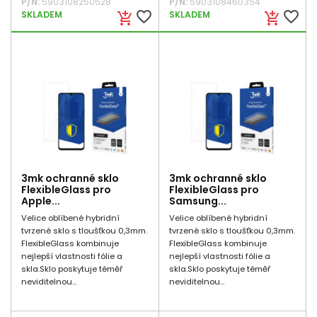
P/N:
5903108250528
P/N:
5903108460354
favorite_border
favorite_border
SKLADEM
SKLADEM
add_shopping_cart
add_shopping_cart
3mk ochranné sklo
3mk ochranné sklo
FlexibleGlass pro
FlexibleGlass pro
Apple...
Samsung...
Velice oblíbené hybridní
Velice oblíbené hybridní
tvrzené sklo s tloušťkou 0,3mm.
tvrzené sklo s tloušťkou 0,3mm.
FlexibleGlass kombinuje
FlexibleGlass kombinuje
nejlepší vlastnosti fólie a
nejlepší vlastnosti fólie a
skla.Sklo poskytuje téměř
skla.Sklo poskytuje téměř
neviditelnou...
neviditelnou...