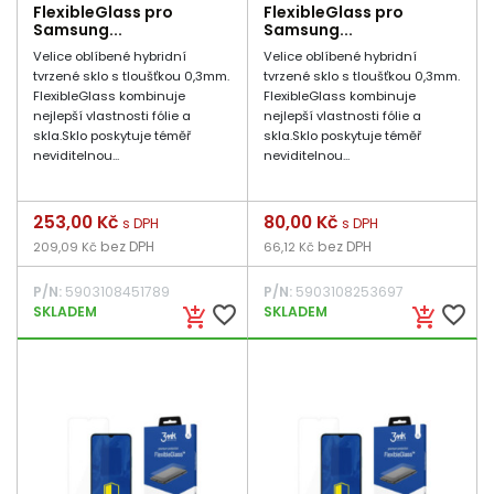
FlexibleGlass pro
FlexibleGlass pro
Samsung...
Samsung...
Velice oblíbené hybridní
Velice oblíbené hybridní
tvrzené sklo s tloušťkou 0,3mm.
tvrzené sklo s tloušťkou 0,3mm.
FlexibleGlass kombinuje
FlexibleGlass kombinuje
nejlepší vlastnosti fólie a
nejlepší vlastnosti fólie a
skla.Sklo poskytuje téměř
skla.Sklo poskytuje téměř
neviditelnou...
neviditelnou...
Cena
253,00 Kč
Cena
80,00 Kč
s DPH
s DPH
bez DPH
bez DPH
209,09 Kč
66,12 Kč
P/N:
5903108451789
P/N:
5903108253697
favorite_border
favorite_border
SKLADEM
SKLADEM
add_shopping_cart
add_shopping_cart