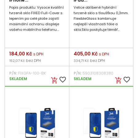
iPhone...
iPad...
Popis produktu: Vysoce kvalitní
Velice oblíbené hybridní
tvrzené sklo FIXED Full-Cover s
tvrzené sklo s tloušťkou 0,3mm.
lepením po celé ploše zajistí
FlexibleGlass kombinuje
maximální ochranu displeje
nejlepší vlastnosti fólie a
vašeho mobilního telefonu....
skla.Sklo poskytuje téměř...
Cena
184,00 Kč
Cena
405,00 Kč
s DPH
s DPH
bez DPH
bez DPH
152,07 Kč
334,71 Kč
P/N:
FIXGFA-100-BK
P/N:
5903108308380
favorite_border
favorite_border
SKLADEM
SKLADEM
add_shopping_cart
add_shopping_cart