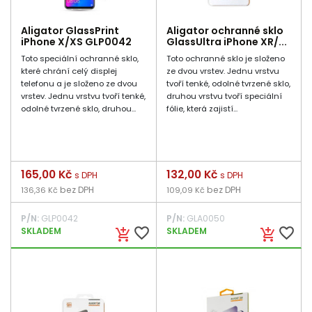
Aligator GlassPrint
Aligator ochranné sklo
iPhone X/XS GLP0042
GlassUltra iPhone XR/...
Toto speciální ochranné sklo,
Toto ochranné sklo je složeno
které chrání celý displej
ze dvou vrstev. Jednu vrstvu
telefonu a je složeno ze dvou
tvoří tenké, odolné tvrzené sklo,
vrstev. Jednu vrstvu tvoří tenké,
druhou vrstvu tvoří speciální
odolné tvrzené sklo, druhou...
fólie, která zajistí...
Cena
165,00 Kč
Cena
132,00 Kč
s DPH
s DPH
bez DPH
bez DPH
136,36 Kč
109,09 Kč
P/N:
GLP0042
P/N:
GLA0050
favorite_border
favorite_border
SKLADEM
SKLADEM
add_shopping_cart
add_shopping_cart