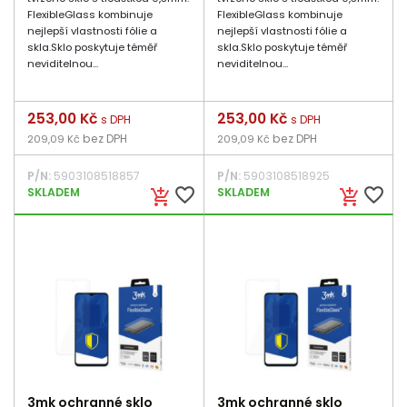
FlexibleGlass kombinuje
FlexibleGlass kombinuje
nejlepší vlastnosti fólie a
nejlepší vlastnosti fólie a
skla.Sklo poskytuje téměř
skla.Sklo poskytuje téměř
neviditelnou...
neviditelnou...
Cena
253,00 Kč
Cena
253,00 Kč
s DPH
s DPH
bez DPH
bez DPH
209,09 Kč
209,09 Kč
P/N:
5903108518857
P/N:
5903108518925
favorite_border
favorite_border
SKLADEM
SKLADEM
add_shopping_cart
add_shopping_cart
3mk ochranné sklo
3mk ochranné sklo