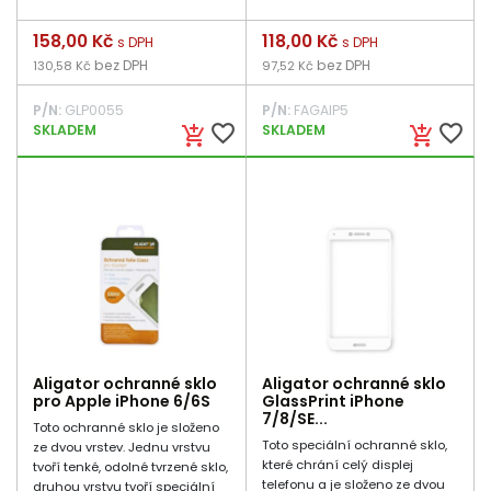
Cena
158,00 Kč
Cena
118,00 Kč
s DPH
s DPH
bez DPH
bez DPH
130,58 Kč
97,52 Kč
P/N:
GLP0055
P/N:
FAGAIP5
favorite_border
favorite_border
SKLADEM
SKLADEM
add_shopping_cart
add_shopping_cart
Aligator ochranné sklo
Aligator ochranné sklo
pro Apple iPhone 6/6S
GlassPrint iPhone
7/8/SE...
Toto ochranné sklo je složeno
Toto speciální ochranné sklo,
ze dvou vrstev. Jednu vrstvu
které chrání celý displej
tvoří tenké, odolné tvrzené sklo,
telefonu a je složeno ze dvou
druhou vrstvu tvoří speciální