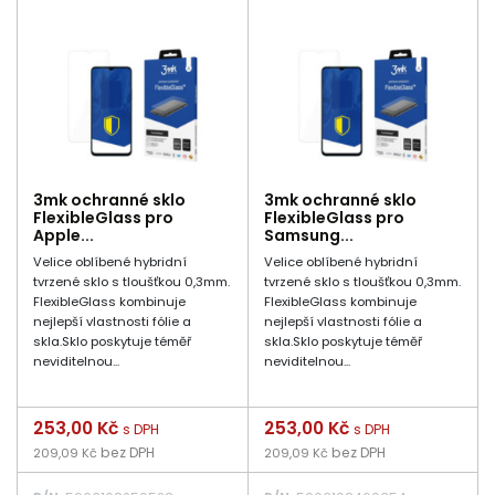
3mk ochranné sklo
3mk ochranné sklo
FlexibleGlass pro
FlexibleGlass pro
Apple...
Samsung...
Velice oblíbené hybridní
Velice oblíbené hybridní
tvrzené sklo s tloušťkou 0,3mm.
tvrzené sklo s tloušťkou 0,3mm.
FlexibleGlass kombinuje
FlexibleGlass kombinuje
nejlepší vlastnosti fólie a
nejlepší vlastnosti fólie a
skla.Sklo poskytuje téměř
skla.Sklo poskytuje téměř
neviditelnou...
neviditelnou...
Cena
253,00 Kč
Cena
253,00 Kč
s DPH
s DPH
bez DPH
bez DPH
209,09 Kč
209,09 Kč