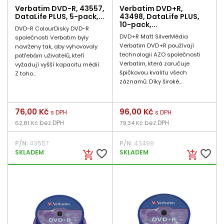
Verbatim DVD-R, 43557,
Verbatim DVD+R,
DataLife PLUS, 5-pack,...
43498, DataLife PLUS,
10-pack,...
DVD-R ColourDisky DVD-R
DVD+R Matt SilverMédia
společnosti Verbatim byly
Verbatim DVD+R používají
navrženy tak, aby vyhovovaly
technologii AZO společnosti
potřebám uživatelů, kteří
Verbatim, která zaručuje
vyžadují vyšší kapacitu médií.
špičkovou kvalitu všech
Z toho...
záznamů. Díky široké...
Cena
76,00 Kč
Cena
96,00 Kč
s DPH
s DPH
bez DPH
bez DPH
62,81 Kč
79,34 Kč
P/N:
43557
P/N:
43498
favorite_border
favorite_border
SKLADEM
SKLADEM
add_shopping_cart
add_shopping_cart