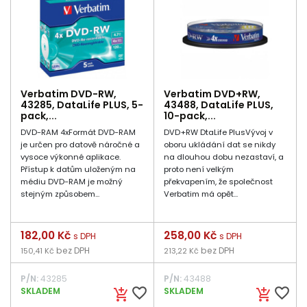
Verbatim DVD-RW,
Verbatim DVD+RW,
43285, DataLife PLUS, 5-
43488, DataLife PLUS,
pack,...
10-pack,...
DVD-RAM 4xFormát DVD-RAM
DVD+RW DtaLife PlusVývoj v
je určen pro datově náročné a
oboru ukládání dat se nikdy
vysoce výkonné aplikace.
na dlouhou dobu nezastaví, a
Přístup k datům uloženým na
proto není velkým
médiu DVD-RAM je možný
překvapením, že společnost
stejným způsobem...
Verbatim má opět...
Cena
182,00 Kč
Cena
258,00 Kč
s DPH
s DPH
bez DPH
bez DPH
150,41 Kč
213,22 Kč
P/N:
43285
P/N:
43488
favorite_border
favorite_border
SKLADEM
SKLADEM
add_shopping_cart
add_shopping_cart