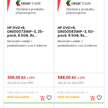
HP DVD+R,
HP DVD+R,
DRE00073WIP-3, 25-
DRE00083WIP-3, 50-
pack, 8.5GB, 8x,...
pack, 8.5GB, 8x,...
Minimální odběr: 1
Minimální odběr: 1
paletaDodání: cca 3 měsíce
paletaDodání: cca 3 měsíce
Cena
306,00 Kč
Cena
588,00 Kč
s DPH
s DPH
bez DPH
bez DPH
252,89 Kč
485,95 Kč
P/N:
DRE00073WIP-3
P/N:
DRE00083WIP-3
favorite_border
favorite_border
NENÍ SKLADEM
NENÍ SKLADEM
add_shopping_cart
add_shopping_cart