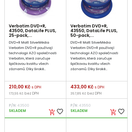
Verbatim DVD+R,
Verbatim DVD+R,
43500, DataLife PLUS,
43550, DataLife PLUS,
25-pack,...
50-pack,...
DVD+R Matt SilverMédia
DVD+R Matt SilverMédia
Verbatim DVD+R používají
Verbatim DVD+R používají
technologii AZO společnosti
technologii AZO společnosti
Verbatim, která zaručuje
Verbatim, která zaručuje
špičkovou kvalitu všech
špičkovou kvalitu všech
záznamů. Díky široké...
záznamů. Díky široké...
Cena
210,00 Kč
Cena
433,00 Kč
s DPH
s DPH
bez DPH
bez DPH
173,55 Kč
357,85 Kč
P/N:
43500
P/N:
43550
favorite_border
favorite_border
SKLADEM
SKLADEM
add_shopping_cart
add_shopping_cart