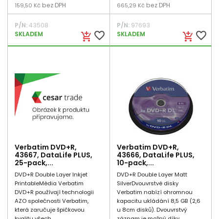
bez DPH
bez DPH
159,50 Kč
665,29 Kč
P/N:
43508
P/N:
97693
favorite_border
favorite_border
SKLADEM
SKLADEM
add_shopping_cart
add_shopping_cart
Verbatim DVD+R,
Verbatim DVD+R,
43667, DataLife PLUS,
43666, DataLife PLUS,
25-pack,...
10-pack,...
DVD+R Double Layer Inkjet
DVD+R Double Layer Matt
PrintableMédia Verbatim
SilverDvouvrstvé disky
DVD+R používají technologii
Verbatim nabízí ohromnou
AZO společnosti Verbatim,
kapacitu ukládání 8,5 GB (2,6
která zaručuje špičkovou
u 8cm disků). Dvouvrstvý
kvalitu všech...
záznam je možný díky...