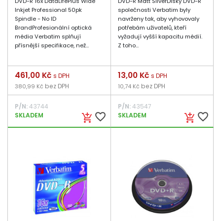
DVD-R 16x DataLifePlus Wide
DVD-R Matt SilverDisky DVD-R
Inkjet Professional 50pk
společnosti Verbatim byly
Spindle - No ID
navrženy tak, aby vyhovovaly
BrandProfesionální optická
potřebám uživatelů, kteří
média Verbatim splňují
vyžadují vyšší kapacitu médií.
přísnější specifikace, než...
Z toho...
Cena
461,00 Kč
Cena
13,00 Kč
s DPH
s DPH
bez DPH
bez DPH
380,99 Kč
10,74 Kč
P/N:
43744
P/N:
43547
favorite_border
favorite_border
SKLADEM
SKLADEM
add_shopping_cart
add_shopping_cart