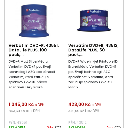
Verbatim DVD+R, 43551,
Verbatim DVD+R, 43512,
DataLife PLUS, 100-
DataLife PLUS, 50-
pack,...
pack,...
DVD+R Matt SilverMédia
DVD+R Wide Inkjet Printable ID
Verbatim DVD+R používají
BrandMédia Verbatim DVD+R
technologii AZO společnosti
používají technologii AZO
Verbatim, která zaručuje
společnosti Verbatim, která
špičkovou kvalitu všech
zaručuje špičkovou kvalitu
záznamů. Díky široké...
všech...
Cena
1 045,00 Kč
Cena
423,00 Kč
s DPH
s DPH
bez DPH
bez DPH
863,64 Kč
349,59 Kč
P/N:
43551
P/N:
43512
SKLADEM
SKLADEM