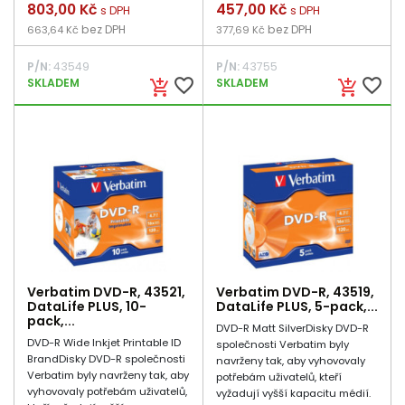
Cena
803,00 Kč
Cena
457,00 Kč
s DPH
s DPH
bez DPH
bez DPH
663,64 Kč
377,69 Kč
P/N:
43549
P/N:
43755
favorite_border
favorite_border
SKLADEM
SKLADEM
add_shopping_cart
add_shopping_cart
Verbatim DVD-R, 43521,
Verbatim DVD-R, 43519,
DataLife PLUS, 10-
DataLife PLUS, 5-pack,...
pack,...
DVD-R Matt SilverDisky DVD-R
DVD-R Wide Inkjet Printable ID
společnosti Verbatim byly
BrandDisky DVD-R společnosti
navrženy tak, aby vyhovovaly
Verbatim byly navrženy tak, aby
potřebám uživatelů, kteří
vyhovovaly potřebám uživatelů,
vyžadují vyšší kapacitu médií.