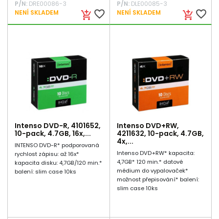
P/N:
DRE00086-3
P/N:
DLE00085-3
favorite_border
favorite_border
NENÍ SKLADEM
NENÍ SKLADEM
add_shopping_cart
add_shopping_cart
Intenso DVD-R, 4101652,
Intenso DVD+RW,
10-pack, 4.7GB, 16x,...
4211632, 10-pack, 4.7GB,
4x,...
INTENSO DVD-R* podporovaná
Intenso DVD+RW* kapacita:
rychlost zápisu: až 16x*
4,7GB* 120 min.* datové
kapacita disku: 4,7GB/120 min.*
médium do vypalovaček*
balení: slim case 10ks
možnost přepisování* balení:
slim case 10ks