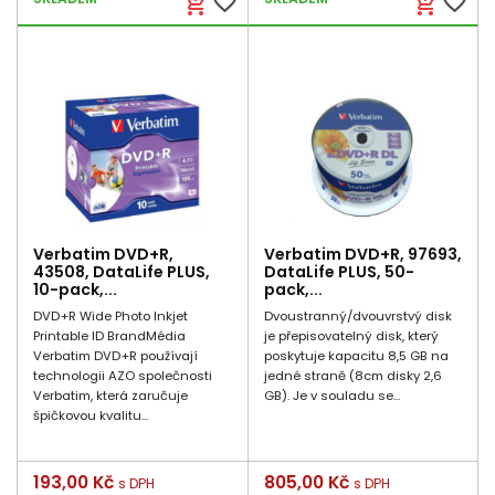
favorite_border
favorite_border
add_shopping_cart
add_shopping_cart
Verbatim DVD+R,
Verbatim DVD+R, 97693,
43508, DataLife PLUS,
DataLife PLUS, 50-
10-pack,...
pack,...
DVD+R Wide Photo Inkjet
Dvoustranný/dvouvrstvý disk
Printable ID BrandMédia
je přepisovatelný disk, který
Verbatim DVD+R používají
poskytuje kapacitu 8,5 GB na
technologii AZO společnosti
jedné straně (8cm disky 2,6
Verbatim, která zaručuje
GB). Je v souladu se...
špičkovou kvalitu...
Cena
193,00 Kč
Cena
805,00 Kč
s DPH
s DPH