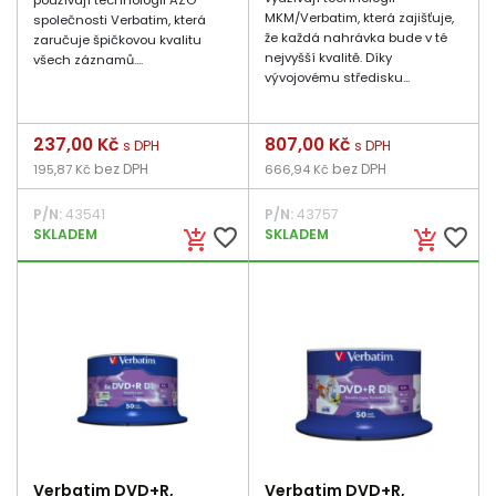
používají technologii AZO
MKM/Verbatim, která zajišťuje,
společnosti Verbatim, která
že každá nahrávka bude v té
zaručuje špičkovou kvalitu
nejvyšší kvalitě. Díky
všech záznamů....
vývojovému středisku...
Cena
237,00 Kč
Cena
807,00 Kč
s DPH
s DPH
bez DPH
bez DPH
195,87 Kč
666,94 Kč
P/N:
43541
P/N:
43757
favorite_border
favorite_border
SKLADEM
SKLADEM
add_shopping_cart
add_shopping_cart
Verbatim DVD+R,
Verbatim DVD+R,