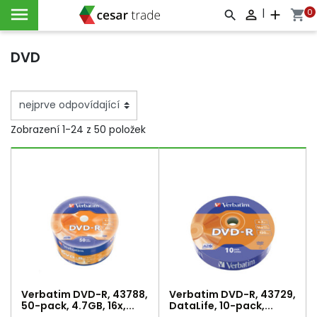

|
0

add
shopping_cart



DVD
Zobrazení 1-24 z 50 položek
Verbatim DVD-R, 43788,
Verbatim DVD-R, 43729,
50-pack, 4.7GB, 16x,...
DataLife, 10-pack,...