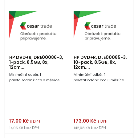
HP DVD+R, DRE00086-3,
HP DVD+R, DLE00085-3,
1-pack, 8.5GB, 8x,
10-pack, 8.5GB, 8x,
12cm,...
12cm,...
Minimální odběr: 1
Minimální odběr: 1
paletaDodání: cca 3 měsíce
paletaDodání: cca 3 měsíce
Cena
17,00 Kč
Cena
173,00 Kč
s DPH
s DPH
bez DPH
bez DPH
14,05 Kč
142,98 Kč