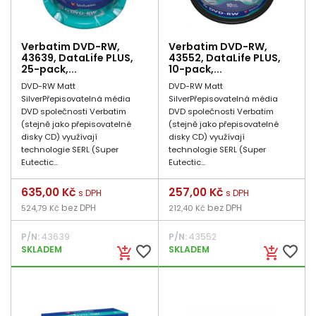
Verbatim DVD-RW,
Verbatim DVD-RW,
43639, DataLife PLUS,
43552, DataLife PLUS,
25-pack,...
10-pack,...
DVD-RW Matt
DVD-RW Matt
SilverPřepisovatelná média
SilverPřepisovatelná média
DVD společnosti Verbatim
DVD společnosti Verbatim
(stejně jako přepisovatelné
(stejně jako přepisovatelné
disky CD) využívají
disky CD) využívají
technologie SERL (Super
technologie SERL (Super
Eutectic...
Eutectic...
Cena
635,00 Kč
Cena
257,00 Kč
s DPH
s DPH
bez DPH
bez DPH
524,79 Kč
212,40 Kč
P/N:
43639
P/N:
43552
favorite_border
favorite_border
SKLADEM
SKLADEM
add_shopping_cart
add_shopping_cart