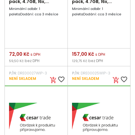
pack, 4.7GB, 16x,...
pack, 4.7GB, 16x,...
Minimální odběr: 1
Minimální odběr: 1
paletaDodání: cca 3 měsíce
paletaDodání: cca 3 měsíce
Cena
72,00 Kč
Cena
157,00 Kč
s DPH
s DPH
bez DPH
bez DPH
59,50 Kč
129,75 Kč
P/N:
DRE00027WIP-3
P/N:
DRE00025WIP-3
favorite_border
favorite_border
NENÍ SKLADEM
NENÍ SKLADEM
add_shopping_cart
add_shopping_cart