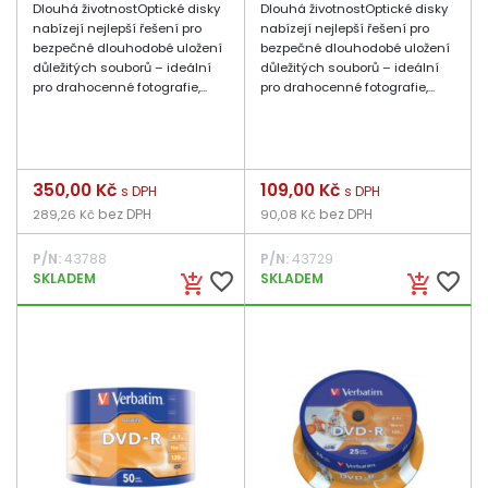
Dlouhá životnostOptické disky
Dlouhá životnostOptické disky
nabízejí nejlepší řešení pro
nabízejí nejlepší řešení pro
bezpečné dlouhodobé uložení
bezpečné dlouhodobé uložení
důležitých souborů – ideální
důležitých souborů – ideální
pro drahocenné fotografie,...
pro drahocenné fotografie,...
Cena
350,00 Kč
Cena
109,00 Kč
s DPH
s DPH
bez DPH
bez DPH
289,26 Kč
90,08 Kč
P/N:
43788
P/N:
43729
favorite_border
favorite_border
SKLADEM
SKLADEM
add_shopping_cart
add_shopping_cart