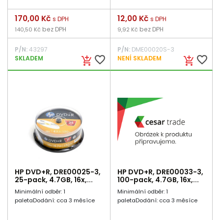
Cena
170,00 Kč
Cena
12,00 Kč
s DPH
s DPH
bez DPH
bez DPH
140,50 Kč
9,92 Kč
P/N:
43297
P/N:
DME00020S-3
favorite_border
favorite_border
SKLADEM
NENÍ SKLADEM
add_shopping_cart
add_shopping_cart
HP DVD+R, DRE00025-3,
HP DVD+R, DRE00033-3,
25-pack, 4.7GB, 16x,...
100-pack, 4.7GB, 16x,...
Minimální odběr: 1
Minimální odběr: 1
paletaDodání: cca 3 měsíce
paletaDodání: cca 3 měsíce