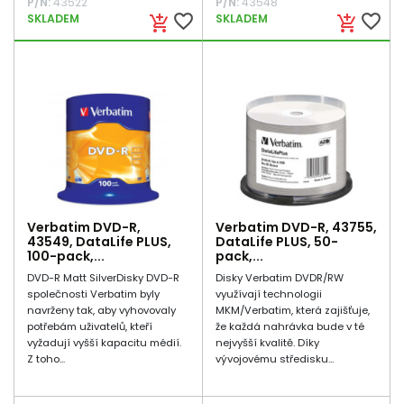
P/N:
43522
P/N:
43548
favorite_border
favorite_border
SKLADEM
SKLADEM
add_shopping_cart
add_shopping_cart
Verbatim DVD-R,
Verbatim DVD-R, 43755,
43549, DataLife PLUS,
DataLife PLUS, 50-
100-pack,...
pack,...
DVD-R Matt SilverDisky DVD-R
Disky Verbatim DVDR/RW
společnosti Verbatim byly
využívají technologii
navrženy tak, aby vyhovovaly
MKM/Verbatim, která zajišťuje,
potřebám uživatelů, kteří
že každá nahrávka bude v té
vyžadují vyšší kapacitu médií.
nejvyšší kvalitě. Díky
Z toho...
vývojovému středisku...