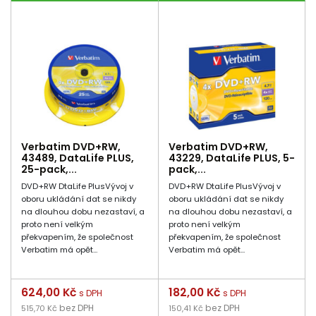
Verbatim DVD+RW,
Verbatim DVD+RW,
43489, DataLife PLUS,
43229, DataLife PLUS, 5-
25-pack,...
pack,...
DVD+RW DtaLife PlusVývoj v
DVD+RW DtaLife PlusVývoj v
oboru ukládání dat se nikdy
oboru ukládání dat se nikdy
na dlouhou dobu nezastaví, a
na dlouhou dobu nezastaví, a
proto není velkým
proto není velkým
překvapením, že společnost
překvapením, že společnost
Verbatim má opět...
Verbatim má opět...
Cena
624,00 Kč
Cena
182,00 Kč
s DPH
s DPH
bez DPH
bez DPH
515,70 Kč
150,41 Kč