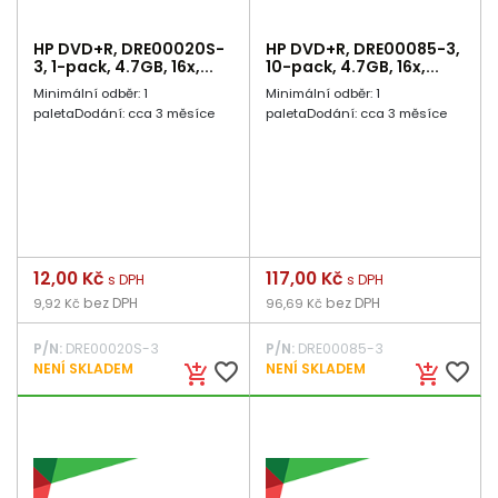
HP DVD+R, DRE00020S-
HP DVD+R, DRE00085-3,
3, 1-pack, 4.7GB, 16x,...
10-pack, 4.7GB, 16x,...
Minimální odběr: 1
Minimální odběr: 1
paletaDodání: cca 3 měsíce
paletaDodání: cca 3 měsíce
Cena
12,00 Kč
Cena
117,00 Kč
s DPH
s DPH
bez DPH
bez DPH
9,92 Kč
96,69 Kč
P/N:
DRE00020S-3
P/N:
DRE00085-3
favorite_border
favorite_border
NENÍ SKLADEM
NENÍ SKLADEM
add_shopping_cart
add_shopping_cart