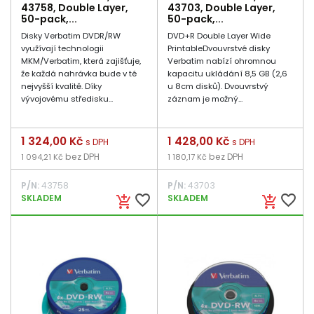
43758, Double Layer,
43703, Double Layer,
50-pack,...
50-pack,...
Disky Verbatim DVDR/RW
DVD+R Double Layer Wide
využívají technologii
PrintableDvouvrstvé disky
MKM/Verbatim, která zajišťuje,
Verbatim nabízí ohromnou
že každá nahrávka bude v té
kapacitu ukládání 8,5 GB (2,6
nejvyšší kvalitě. Díky
u 8cm disků). Dvouvrstvý
vývojovému středisku...
záznam je možný...
Cena
1 324,00 Kč
Cena
1 428,00 Kč
s DPH
s DPH
bez DPH
bez DPH
1 094,21 Kč
1 180,17 Kč
P/N:
43758
P/N:
43703
favorite_border
favorite_border
SKLADEM
SKLADEM
add_shopping_cart
add_shopping_cart