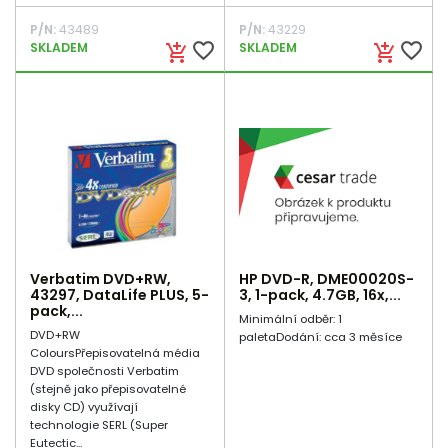
P/N:
43489
P/N:
43229
favorite_border
favorite_border
SKLADEM
SKLADEM
add_shopping_cart
add_shopping_cart
Verbatim DVD+RW,
HP DVD-R, DME00020S-
43297, DataLife PLUS, 5-
3, 1-pack, 4.7GB, 16x,...
pack,...
Minimální odběr: 1
DVD+RW
paletaDodání: cca 3 měsíce
ColoursPřepisovatelná média
DVD společnosti Verbatim
(stejně jako přepisovatelné
disky CD) využívají
technologie SERL (Super
Eutectic...