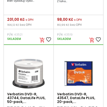
kteří vyžadují vyšší...
Z toho...
Cena
201,00 Kč
Cena
98,00 Kč
s DPH
s DPH
bez DPH
bez DPH
166,12 Kč
80,99 Kč
P/N:
43521
P/N:
43519
favorite_border
favorite_border
SKLADEM
SKLADEM
add_shopping_cart
add_shopping_cart
Verbatim DVD-R,
Verbatim DVD-R,
43744, DataLife PLUS,
43547, DataLife PLUS,
50-pack,...
20-pack,...