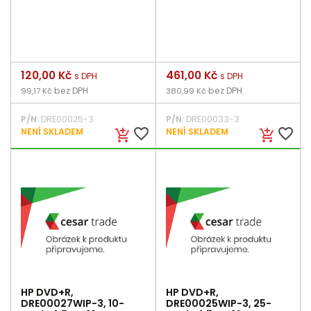
Cena
120,00 Kč
Cena
461,00 Kč
s DPH
s DPH
bez DPH
bez DPH
99,17 Kč
380,99 Kč
P/N:
DRE00025-3
P/N:
DRE00033-3
favorite_border
favorite_border
NENÍ SKLADEM
NENÍ SKLADEM
add_shopping_cart
add_shopping_cart
HP DVD+R,
HP DVD+R,
DRE00027WIP-3, 10-
DRE00025WIP-3, 25-