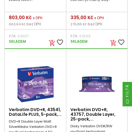
Cena
803,00 Kč
Cena
335,00 Kč
s DPH
s DPH
bez DPH
bez DPH
663,64 Kč
276,86 Kč
P/N:
43667
P/N:
43666
favorite_border
favorite_border
SKLADEM
SKLADEM
add_shopping_cart
add_shopping_cart
FILTR
Verbatim DVD+R, 43541,
Verbatim DVD+R,
DataLife PLUS, 5-pack,...
43757, Double Layer,
25-pack,...
DVD+R Double Layer Matt
Disky Verbatim DVDR/RW
SilverMédia Verbatim DVD+R
využívají technologii