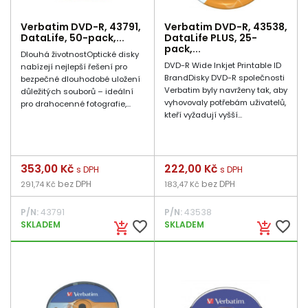
Verbatim DVD-R, 43791,
Verbatim DVD-R, 43538,
DataLife, 50-pack,...
DataLife PLUS, 25-
pack,...
Dlouhá životnostOptické disky
DVD-R Wide Inkjet Printable ID
nabízejí nejlepší řešení pro
BrandDisky DVD-R společnosti
bezpečné dlouhodobé uložení
Verbatim byly navrženy tak, aby
důležitých souborů – ideální
vyhovovaly potřebám uživatelů,
pro drahocenné fotografie,...
kteří vyžadují vyšší...
Cena
353,00 Kč
Cena
222,00 Kč
s DPH
s DPH
bez DPH
bez DPH
291,74 Kč
183,47 Kč
P/N:
43791
P/N:
43538
favorite_border
favorite_border
SKLADEM
SKLADEM
add_shopping_cart
add_shopping_cart