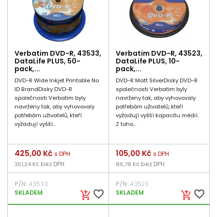
Verbatim DVD-R, 43533,
Verbatim DVD-R, 43523,
DataLife PLUS, 50-
DataLife PLUS, 10-
pack,...
pack,...
DVD-R Wide Inkjet Printable No
DVD-R Matt SilverDisky DVD-R
ID BrandDisky DVD-R
společnosti Verbatim byly
společnosti Verbatim byly
navrženy tak, aby vyhovovaly
navrženy tak, aby vyhovovaly
potřebám uživatelů, kteří
potřebám uživatelů, kteří
vyžadují vyšší kapacitu médií.
vyžadují vyšší...
Z toho...
Cena
425,00 Kč
Cena
105,00 Kč
s DPH
s DPH
bez DPH
bez DPH
351,24 Kč
86,78 Kč
P/N:
43533
P/N:
43523
favorite_border
favorite_border
SKLADEM
SKLADEM
add_shopping_cart
add_shopping_cart