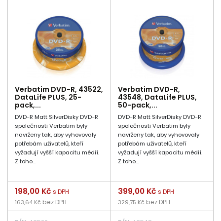
Verbatim DVD-R, 43522,
Verbatim DVD-R,
DataLife PLUS, 25-
43548, DataLife PLUS,
pack,...
50-pack,...
DVD-R Matt SilverDisky DVD-R
DVD-R Matt SilverDisky DVD-R
společnosti Verbatim byly
společnosti Verbatim byly
navrženy tak, aby vyhovovaly
navrženy tak, aby vyhovovaly
potřebám uživatelů, kteří
potřebám uživatelů, kteří
vyžadují vyšší kapacitu médií.
vyžadují vyšší kapacitu médií.
Z toho...
Z toho...
Cena
198,00 Kč
Cena
399,00 Kč
s DPH
s DPH
bez DPH
bez DPH
163,64 Kč
329,75 Kč