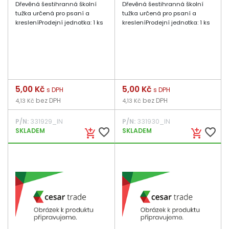
Dřevěná šestihranná školní
Dřevěná šestihranná školní
tužka určená pro psaní a
tužka určená pro psaní a
kresleníProdejní jednotka: 1 ks
kresleníProdejní jednotka: 1 ks
Cena
5,00 Kč
Cena
5,00 Kč
s DPH
s DPH
bez DPH
bez DPH
4,13 Kč
4,13 Kč
P/N:
331929_IN
P/N:
331930_IN
favorite_border
favorite_border
SKLADEM
SKLADEM
add_shopping_cart
add_shopping_cart