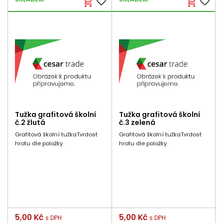
favorite_border
favorite_border
add_shopping_cart
add_shopping_cart
Tužka grafitová školní
Tužka grafitová školní
č.2 žlutá
č.3 zelená
Grafitová školní tužkaTvrdost
Grafitová školní tužkaTvrdost
hrotu dle položky
hrotu dle položky
Cena
5,00 Kč
Cena
5,00 Kč
s DPH
s DPH