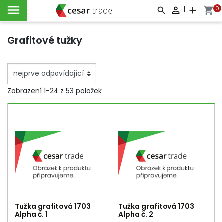

|
0

add
shopping_cart



Grafitové tužky
Zobrazení 1-24 z 53 položek
Tužka grafitová 1703
Tužka grafitová 1703
Alpha č. 1
Alpha č. 2