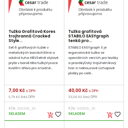
Tužka Grafitová Kores
Tužka grafitová
trojhranná Cracked
STABILO EASYgraph
Style...
tenká pro...
Set 6 grafitových tužek v
STABILO EASYgraph S je
metalických barváchSilná a
ergonomická tužka ve
odolná tuha HBVčetně stylové
speciálních verzích pro leváky
pryže v barvě těla tužkyVysoce
a pravákyÚzký trojúhelníkový
kvalitní dřevo pro snadné...
tvar a neklouzavé úchopové
plošky po celé...
Cena
7,00 Kč
Cena
40,00 Kč
s DPH
s DPH
bez DPH
bez DPH
5,79 Kč
33,06 Kč
P/N:
365198_IN
P/N:
341805_IN
favorite_border
favorite_border
SKLADEM
SKLADEM
add_shopping_cart
add_shopping_cart