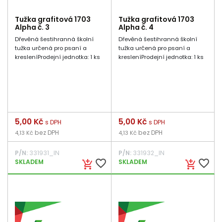
Tužka grafitová 1703
Tužka grafitová 1703
Alpha č. 3
Alpha č. 4
Dřevěná šestihranná školní
Dřevěná šestihranná školní
tužka určená pro psaní a
tužka určená pro psaní a
kresleníProdejní jednotka: 1 ks
kresleníProdejní jednotka: 1 ks
Cena
5,00 Kč
Cena
5,00 Kč
s DPH
s DPH
bez DPH
bez DPH
4,13 Kč
4,13 Kč
P/N:
331931_IN
P/N:
331932_IN
favorite_border
favorite_border
SKLADEM
SKLADEM
add_shopping_cart
add_shopping_cart