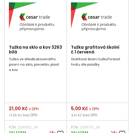
Tužka na sklo a kov 3263
Tužka grafitová školní
bílá
č.1 červená
Tužka ve dřevěLakovanáPro
Grafitová školní tužkaTvrdost
psaní na sklo, porcelán, plast
hrotu dle položky
a kov
Cena
21,00 Kč
Cena
5,00 Kč
s DPH
s DPH
bez DPH
bez DPH
17,36 Kč
4,13 Kč
P/N:
324683_IN
P/N:
334570_IN
SKLADEM
SKLADEM