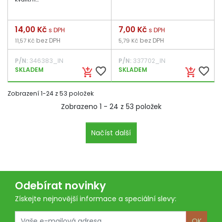
Cena
14,00 Kč
Cena
7,00 Kč
s DPH
s DPH
bez DPH
bez DPH
11,57 Kč
5,79 Kč
P/N:
346383_IN
P/N:
337702_IN
favorite_border
favorite_border
SKLADEM
SKLADEM
add_shopping_cart
add_shopping_cart
Zobrazení 1-24 z 53 položek
Zobrazeno 1 - 24 z 53 položek
Načíst další
Odebírat novinky
Získejte nejnovější informace a speciální slevy:
OK