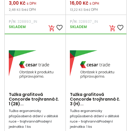
Cena
3,00 Kč
Cena
16,00 Kč
s DPH
s DPH
bez DPH
bez DPH
2,48 Kč
13,22 Kč
P/N:
328893_IN
P/N:
328937_IN
favorite_border
favorite_border
SKLADEM
SKLADEM
add_shopping_cart
add_shopping_cart
Tužka grafitová
Tužka grafitová
Concorde trojhranná č.
Concorde trojhranná č.
1 (2B)...
3 (H)...
Tužka ergonomicky
Tužka ergonomicky
přizpůsobená držení v dětské
přizpůsobená držení v dětské
ruce - trojhrannáProdejní
ruce - trojhrannáProdejní
jednotka: 1 ks
jednotka: 1 ks