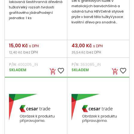
Set 6 grafitových tužek v
lakovaná šestihranná dřevěná
metalických barváchSilná a
tužkaVelký rozsah tvrdosti
odolná tuha HBVčetně stylové
grafitového jádraProdejní
pryže v barvě těla tužkyVysoce
jednotka: 1 ks
kvalitní dřevo pro snadné...
Cena
15,00 Kč
Cena
43,00 Kč
s DPH
s DPH
bez DPH
bez DPH
12,40 Kč
35,54 Kč
P/N:
400205_IN
P/N:
363085_IN
favorite_border
favorite_border
SKLADEM
SKLADEM
add_shopping_cart
add_shopping_cart