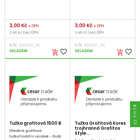
Cena
3,00 Kč
Cena
3,00 Kč
s DPH
s DPH
bez DPH
bez DPH
2,48 Kč
2,48 Kč
P/N:
336256_IN
P/N:
336257_IN
favorite_border
favorite_border
SKLADEM
SKLADEM
add_shopping_cart
add_shopping_cart
FILTR
Tužka grafitová 1500 B
Tužka Grafitová Kores
trojhranná Grafitos
Dřevěná grafitová
Style...
tužkaTradiční výrobek - žlutě