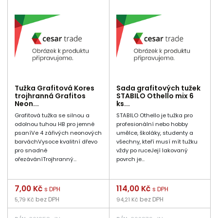
Tužka Grafitová Kores
Sada grafitových tužek
trojhranná Grafitos
STABILO Othello mix 6
Neon...
ks...
Grafitová tužka se silnou a
STABILO Othello je tužka pro
odolnou tuhou HB pro jemné
profesionální nebo hobby
psaníVe 4 zářivých neonových
umělce, školáky, studenty a
barváchVysoce kvalitní dřevo
všechny, kteří musí mít tužku
pro snadné
vždy po ruceJejí lakovaný
ořezáváníTrojhranný...
povrch je...
Cena
7,00 Kč
Cena
114,00 Kč
s DPH
s DPH
bez DPH
bez DPH
5,79 Kč
94,21 Kč