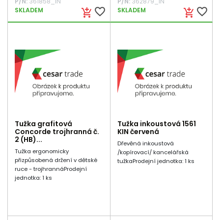
P/N:
361858_IN
P/N:
362879_IN
favorite_border
favorite_border
SKLADEM
SKLADEM
add_shopping_cart
add_shopping_cart
Tužka grafitová
Tužka inkoustová 1561
Concorde trojhranná č.
KIN červená
2 (HB)...
Dřevěná inkoustová
Tužka ergonomicky
/kopírovací/ kancelářská
přizpůsobená držení v dětské
tužkaProdejní jednotka: 1 ks
ruce - trojhrannáProdejní
jednotka: 1 ks