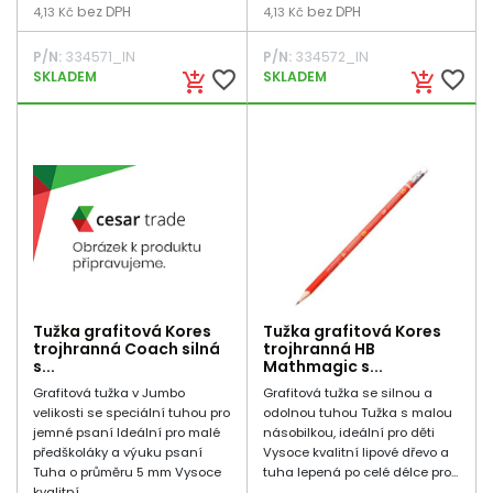
bez DPH
bez DPH
4,13 Kč
4,13 Kč
P/N:
334571_IN
P/N:
334572_IN
favorite_border
favorite_border
SKLADEM
SKLADEM
add_shopping_cart
add_shopping_cart
Tužka grafitová Kores
Tužka grafitová Kores
trojhranná Coach silná
trojhranná HB
s...
Mathmagic s...
Grafitová tužka v Jumbo
Grafitová tužka se silnou a
velikosti se speciální tuhou pro
odolnou tuhou Tužka s malou
jemné psaní Ideální pro malé
násobilkou, ideální pro děti
předškoláky a výuku psaní
Vysoce kvalitní lipové dřevo a
Tuha o průměru 5 mm Vysoce
tuha lepená po celé délce pro...
kvalitní...