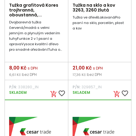
Tužka grafitová Kores
Tužka na sklo a kov
trojhranná,
3263, 3260 žlutá
oboustanná,...
Tužka ve dřevěLakovanáPro
Dvojbarevná tužka
psaní na sklo, porcelán, plast
červená/modrá s velmi
a kov
jemným a plynulým vedením
tuhyFunkce 2 v 1 psaní a
opravaVysoce kvalitní dřevo
pro snadné ořezáváníTuha o...
Cena
8,00 Kč
Cena
21,00 Kč
s DPH
s DPH
bez DPH
bez DPH
6,61 Kč
17,36 Kč
P/N:
338280_IN
P/N:
329857_IN
favorite_border
favorite_border
SKLADEM
SKLADEM
add_shopping_cart
add_shopping_cart