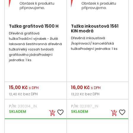
Tužka grafitová 1500 H
Tužka inkoustová 1561
KIN modrá
Dřevěná grafitová
Dřevěná inkoustová
tužkaTradiční výrobek - žlutě
/kopírovací/ kancelářská
lakovaná šestihranná dřevěná
tužkaProdejní jednotka: 1 ks
tužkaVelký rozsah tvrdosti
grafitového jádraProdejní
jednotka: 1 ks
Cena
15,00 Kč
Cena
16,00 Kč
s DPH
s DPH
bez DPH
bez DPH
12,40 Kč
13,22 Kč
P/N:
330314_IN
P/N:
323187_IN
favorite_border
favorite_border
SKLADEM
SKLADEM
add_shopping_cart
add_shopping_cart