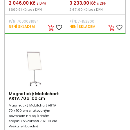
Cena
2 046,00 Kč
Cena
3 233,00 Kč
s DPH
s DPH
bez DPH
bez DPH
1 690,91 Kč
2 671,90 Kč
P/N:
7000081684
P/N:
7-152800
favorite_border
favorite_border
NENÍ SKLADEM
NENÍ SKLADEM
add_shopping_cart
add_shopping_cart
Magnetický Mobilchart
ARTA 70 x 100 cm
Magnetický Mobilchart ARTA
70 x 100 cm s lakovaným
povrchem na pojízdném
stojanu o velikosti 70x100 cm.
Výška je libovolně