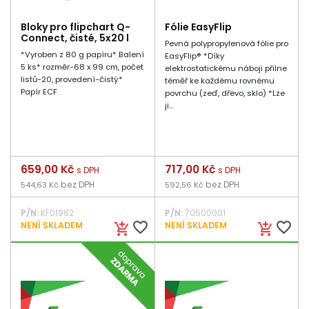
Bloky pro flipchart Q-
Fólie EasyFlip
Connect, čisté, 5x20 l
Pevná polypropylenová fólie pro
*Vyroben z 80 g papíru* Balení
EasyFlip® *Díky
5 ks* rozměr-68 x 99 cm, počet
elektrostatickému náboji přilne
listů-20, provedení-čistý*
téměř ke každému rovnému
Papír ECF
povrchu (zeď, dřevo, sklo) *Lze
ji...
Cena
659,00 Kč
Cena
717,00 Kč
s DPH
s DPH
bez DPH
bez DPH
544,63 Kč
592,56 Kč
P/N:
KF01982
P/N:
70500001
favorite_border
favorite_border
NENÍ SKLADEM
NENÍ SKLADEM
add_shopping_cart
add_shopping_cart