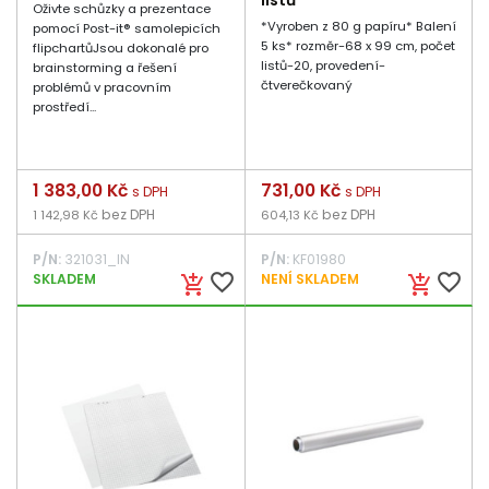
listů
Oživte schůzky a prezentace
*Vyroben z 80 g papíru* Balení
pomocí Post-it® samolepicích
5 ks* rozměr-68 x 99 cm, počet
flipchartůJsou dokonalé pro
listů-20, provedení-
brainstorming a řešení
čtverečkovaný
problémů v pracovním
prostředí...
Cena
1 383,00 Kč
Cena
731,00 Kč
s DPH
s DPH
bez DPH
bez DPH
1 142,98 Kč
604,13 Kč
P/N:
321031_IN
P/N:
KF01980
favorite_border
favorite_border
SKLADEM
NENÍ SKLADEM
add_shopping_cart
add_shopping_cart