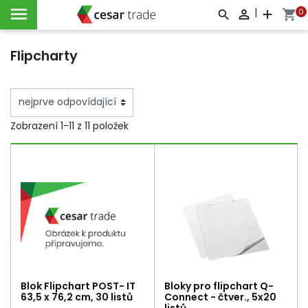

|
0

add
shopping_cart



Flipcharty
Zobrazení 1-11 z 11 položek
Blok Flipchart POST- IT
Bloky pro flipchart Q-
63,5 x 76,2 cm, 30 listů
Connect - čtver., 5x20