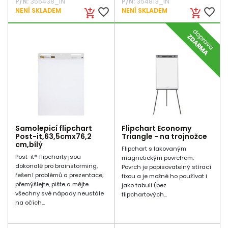
P/N:
356438_IN
P/N:
354813_IN
favorite_border
favorite_border
NENÍ SKLADEM
NENÍ SKLADEM
add_shopping_cart
add_shopping_cart
Samolepicí flipchart
Flipchart Economy
Post-it,63,5cmx76,2
Triangle - na trojnožce
cm,bílý
Flipchart s lakovaným
Post-it® flipcharty jsou
magnetickým povrchem;
dokonalé pro brainstorming,
Povrch je popisovatelný stírací
řešení problémů a prezentace;
fixou a je možné ho používat i
přemýšlejte, pište a mějte
jako tabuli (bez
všechny své nápady neustále
flipchartových...
na očích...