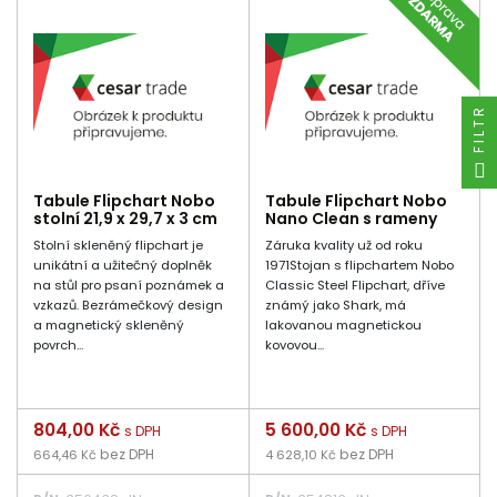
FILTR
Tabule Flipchart Nobo
Tabule Flipchart Nobo
stolní 21,9 x 29,7 x 3 cm
Nano Clean s rameny
Stolní skleněný flipchart je
Záruka kvality už od roku
unikátní a užitečný doplněk
1971Stojan s flipchartem Nobo
na stůl pro psaní poznámek a
Classic Steel Flipchart, dříve
vzkazů. Bezrámečkový design
známý jako Shark, má
a magnetický skleněný
lakovanou magnetickou
povrch...
kovovou...
Cena
804,00 Kč
Cena
5 600,00 Kč
s DPH
s DPH
bez DPH
bez DPH
664,46 Kč
4 628,10 Kč