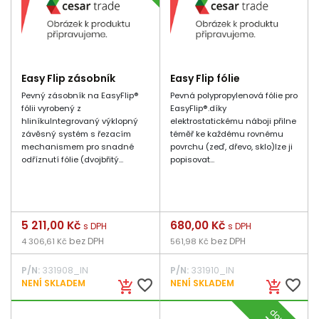
Easy Flip zásobník
Easy Flip fólie
Pevný zásobník na EasyFlip®
Pevná polypropylenová fólie pro
fólii vyrobený z
EasyFlip®.díky
hliníkuIntegrovaný výklopný
elektrostatickému náboji přilne
závěsný systém s řezacím
téměř ke každému rovnému
mechanismem pro snadné
povrchu (zeď, dřevo, sklo)lze ji
odříznutí fólie (dvojbřitý...
popisovat...
Cena
5 211,00 Kč
Cena
680,00 Kč
s DPH
s DPH
bez DPH
bez DPH
4 306,61 Kč
561,98 Kč
P/N:
331908_IN
P/N:
331910_IN
favorite_border
favorite_border
NENÍ SKLADEM
NENÍ SKLADEM
add_shopping_cart
add_shopping_cart