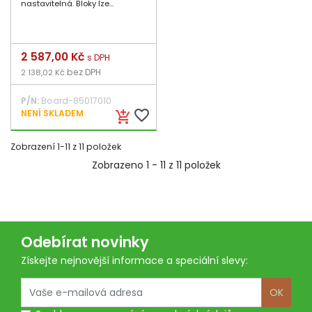
nastavitelná. Bloky lze...
Cena
2 587,00 Kč
s DPH
bez DPH
2 138,02 Kč
P/N:
Board-85017010
favorite_border
NENÍ SKLADEM
add_shopping_cart
Zobrazení 1-11 z 11 položek
Zobrazeno 1 - 11 z 11 položek
Odebírat novinky
Získejte nejnovější informace a speciální slevy:
OK