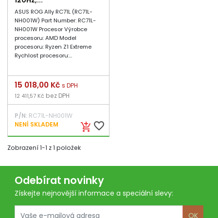
120Hz,...
ASUS ROG Ally RC71L (RC71L-
NH001W) Part Number: RC71L-
NH001W Procesor Výrobce
procesoru: AMD Model
procesoru: Ryzen Z1 Extreme
Rychlost procesoru:...
Cena
15 018,00 Kč
s DPH
bez DPH
12 411,57 Kč
P/N:
RC71L-NH001W
favorite_border
NENÍ SKLADEM
add_shopping_cart
Zobrazení 1-1 z 1 položek
Odebírat novinky
Získejte nejnovější informace a speciální slevy:
OK