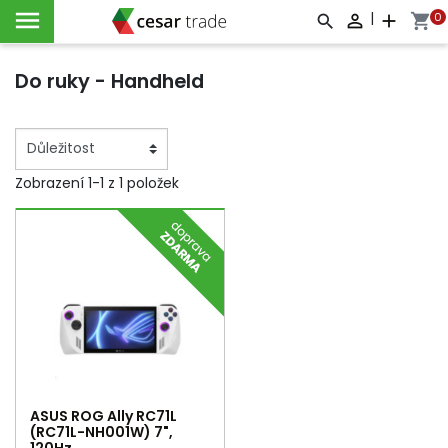

|
0

add
shopping_cart



Do ruky - Handheld
Zobrazení 1-1 z 1 položek
ASUS ROG Ally RC71L
(RC71L-NH001W) 7",