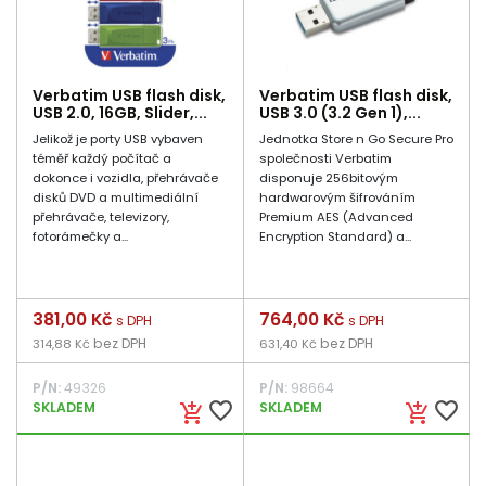
Verbatim USB flash disk,
Verbatim USB flash disk,
USB 2.0, 16GB, Slider,...
USB 3.0 (3.2 Gen 1),...
Jelikož je porty USB vybaven
Jednotka Store n Go Secure Pro
téměř každý počítač a
společnosti Verbatim
dokonce i vozidla, přehrávače
disponuje 256bitovým
disků DVD a multimediální
hardwarovým šifrováním
přehrávače, televizory,
Premium AES (Advanced
fotorámečky a...
Encryption Standard) a...
Cena
381,00 Kč
Cena
764,00 Kč
s DPH
s DPH
bez DPH
bez DPH
314,88 Kč
631,40 Kč
P/N:
49326
P/N:
98664
favorite_border
favorite_border
SKLADEM
SKLADEM
add_shopping_cart
add_shopping_cart