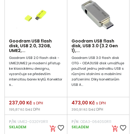
Goodram USB flash
Goodram USB flash
disk, USB 2.0, 32GB,
disk, USB 3.0 (3.2 Gen
UME2,...
1),...
Goodram USB 2.0 flash disk -
Goodram USB 3.0 flash disk
UME2UME2 je moderní přístup
OTG - ODA3USB disk umožňuje
ke klasickému designu,
používat jednu jednotku USB s
vyzančuje se především
různými stolními a mobilními
intenzitou barev krytů. Konektor
zařízeními. Díky konektorům
s...
USB A...
Cena
237,00 Kč
Cena
473,00 Kč
s DPH
s DPH
bez DPH
bez DPH
195,87 Kč
390,91 Kč
P/N:
UME2-0320Y0R11
P/N:
ODA3-0640S0R11
favorite_border
favorite_border
SKLADEM
SKLADEM
add_shopping_cart
add_shopping_cart