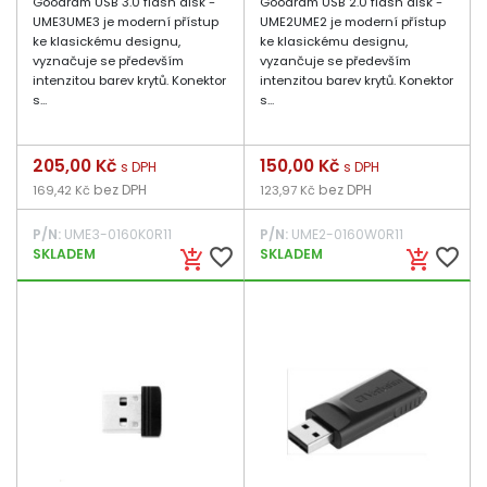
Goodram USB 3.0 flash disk -
Goodram USB 2.0 flash disk -
UME3UME3 je moderní přístup
UME2UME2 je moderní přístup
ke klasickému designu,
ke klasickému designu,
vyznačuje se především
vyzančuje se především
intenzitou barev krytů. Konektor
intenzitou barev krytů. Konektor
s...
s...
Cena
205,00 Kč
Cena
150,00 Kč
s DPH
s DPH
bez DPH
bez DPH
169,42 Kč
123,97 Kč
P/N:
UME3-0160K0R11
P/N:
UME2-0160W0R11
favorite_border
favorite_border
SKLADEM
SKLADEM
add_shopping_cart
add_shopping_cart