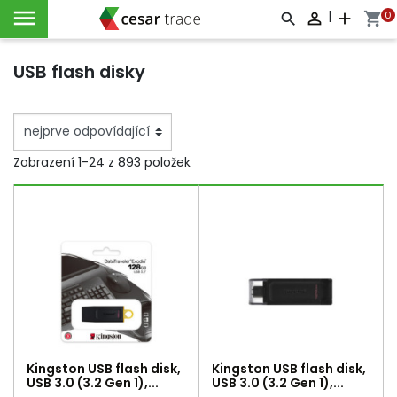

|
0

add
shopping_cart



USB flash disky
Zobrazení 1-24 z 893 položek
Kingston USB flash disk,
Kingston USB flash disk,
USB 3.0 (3.2 Gen 1),...
USB 3.0 (3.2 Gen 1),...