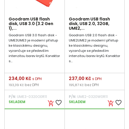
Goodram USB flash
Goodram USB flash
disk, USB 3.0 (3.2 Gen
disk, USB 2.0, 32GB,
1),...
UME2,...
Goodram USB 3.0 flash disk -
Goodram USB 2.0 flash disk -
UME3UME3 je moderní přístup
UME2UME2 je moderní přístup
ke klasickému designu,
ke klasickému designu,
vyzančuje se především
vyzančuje se především
intenzitou barev krytů. Konektor
intenzitou barev krytů. Konektor
s...
s...
Cena
234,00 Kč
Cena
237,00 Kč
s DPH
s DPH
bez DPH
bez DPH
193,39 Kč
195,87 Kč
P/N:
UME3-0320O0R11
P/N:
UME2-0320W0R11
favorite_border
favorite_border
SKLADEM
SKLADEM
add_shopping_cart
add_shopping_cart