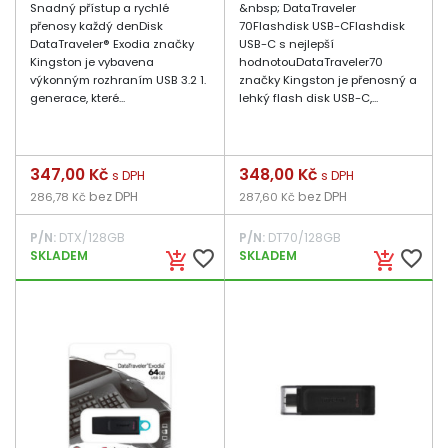
Snadný přístup a rychlé
&nbsp; DataTraveler
přenosy každý denDisk
70Flashdisk USB-CFlashdisk
DataTraveler® Exodia značky
USB-C s nejlepší
Kingston je vybavena
hodnotouDataTraveler70
výkonným rozhraním USB 3.2 1.
značky Kingston je přenosný a
generace, které...
lehký flash disk USB-C,...
Cena
347,00 Kč
Cena
348,00 Kč
s DPH
s DPH
bez DPH
bez DPH
286,78 Kč
287,60 Kč
P/N:
DTX/128GB
P/N:
DT70/128GB
favorite_border
favorite_border
SKLADEM
SKLADEM
add_shopping_cart
add_shopping_cart