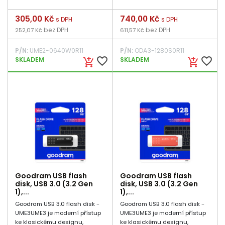
Cena
305,00 Kč
Cena
740,00 Kč
s DPH
s DPH
bez DPH
bez DPH
252,07 Kč
611,57 Kč
P/N:
UME2-0640W0R11
P/N:
ODA3-1280S0R11
favorite_border
favorite_border
SKLADEM
SKLADEM
add_shopping_cart
add_shopping_cart
Goodram USB flash
Goodram USB flash
disk, USB 3.0 (3.2 Gen
disk, USB 3.0 (3.2 Gen
1),...
1),...
Goodram USB 3.0 flash disk -
Goodram USB 3.0 flash disk -
UME3UME3 je moderní přístup
UME3UME3 je moderní přístup
ke klasickému designu,
ke klasickému designu,