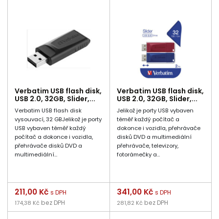
Verbatim USB flash disk,
Verbatim USB flash disk,
USB 2.0, 32GB, Slider,...
USB 2.0, 32GB, Slider,...
Verbatim USB flash disk
Jelikož je porty USB vybaven
vysouvací, 32 GBJelikož je porty
téměř každý počítač a
USB vybaven téměř každý
dokonce i vozidla, přehrávače
počítač a dokonce i vozidla,
disků DVD a multimediální
přehrávače disků DVD a
přehrávače, televizory,
multimediální...
fotorámečky a...
Cena
211,00 Kč
Cena
341,00 Kč
s DPH
s DPH
bez DPH
bez DPH
174,38 Kč
281,82 Kč