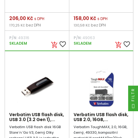
Cena
206,00 Kč
Cena
158,00 Kč
s DPH
s DPH
bez DPH
bez DPH
170,25 Kč
130,58 Kč
P/N:
49316
P/N:
49063
favorite_border
favorite_border
SKLADEM
SKLADEM
add_shopping_cart
add_shopping_cart
FILTR
Verbatim USB flash disk,
Verbatim USB flash disk,
USB 3.0 (3.2 Gen 1),...
USB 2.0, 16GB,...
Verbatim USB flash disk 16GB
Verbatim ToughMAX, 2.0, 16GB,
Store´n´Go V3, černý Díky
černý, 49330, kompozitní