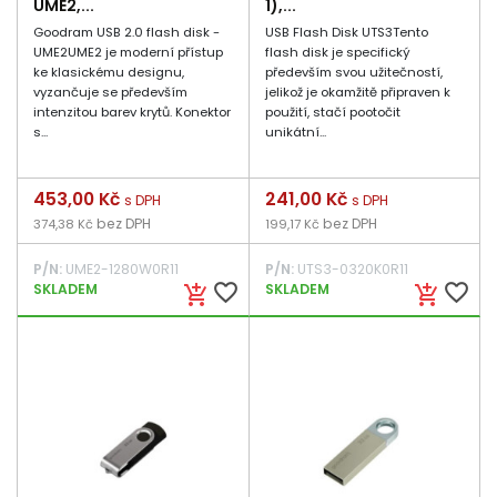
UME2,...
1),...
Goodram USB 2.0 flash disk -
USB Flash Disk UTS3Tento
UME2UME2 je moderní přístup
flash disk je specifický
ke klasickému designu,
především svou užitečností,
vyzančuje se především
jelikož je okamžitě připraven k
intenzitou barev krytů. Konektor
použití, stačí pootočit
s...
unikátní...
Cena
453,00 Kč
Cena
241,00 Kč
s DPH
s DPH
bez DPH
bez DPH
374,38 Kč
199,17 Kč
P/N:
UME2-1280W0R11
P/N:
UTS3-0320K0R11
favorite_border
favorite_border
SKLADEM
SKLADEM
add_shopping_cart
add_shopping_cart