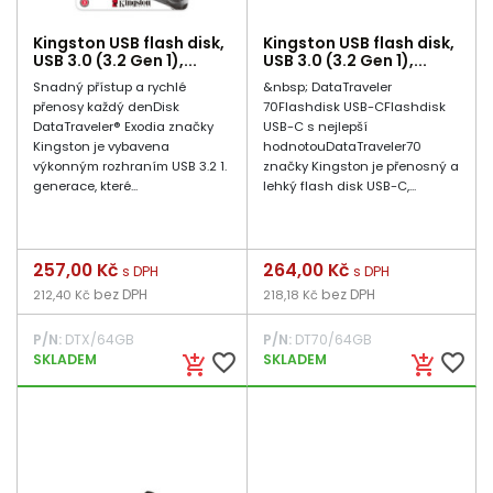
Kingston USB flash disk,
Kingston USB flash disk,
USB 3.0 (3.2 Gen 1),...
USB 3.0 (3.2 Gen 1),...
Snadný přístup a rychlé
&nbsp; DataTraveler
přenosy každý denDisk
70Flashdisk USB-CFlashdisk
DataTraveler® Exodia značky
USB-C s nejlepší
Kingston je vybavena
hodnotouDataTraveler70
výkonným rozhraním USB 3.2 1.
značky Kingston je přenosný a
generace, které...
lehký flash disk USB-C,...
Cena
257,00 Kč
Cena
264,00 Kč
s DPH
s DPH
bez DPH
bez DPH
212,40 Kč
218,18 Kč
P/N:
DTX/64GB
P/N:
DT70/64GB
favorite_border
favorite_border
SKLADEM
SKLADEM
add_shopping_cart
add_shopping_cart