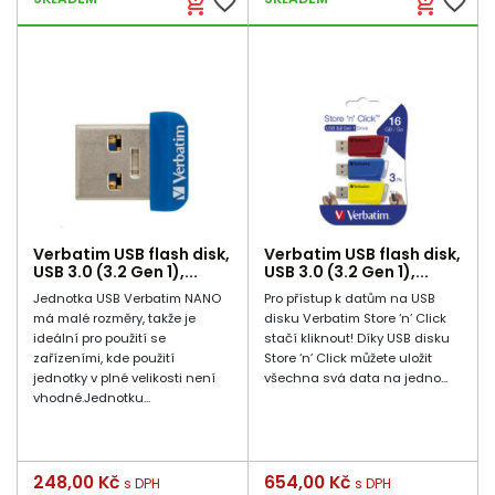
favorite_border
favorite_border
add_shopping_cart
add_shopping_cart
Verbatim USB flash disk,
Verbatim USB flash disk,
USB 3.0 (3.2 Gen 1),...
USB 3.0 (3.2 Gen 1),...
Jednotka USB Verbatim NANO
Pro přístup k datům na USB
má malé rozměry, takže je
disku Verbatim Store ‘n’ Click
ideální pro použití se
stačí kliknout! Díky USB disku
zařízeními, kde použití
Store ‘n’ Click můžete uložit
jednotky v plné velikosti není
všechna svá data na jedno...
vhodné.Jednotku...
Cena
248,00 Kč
Cena
654,00 Kč
s DPH
s DPH