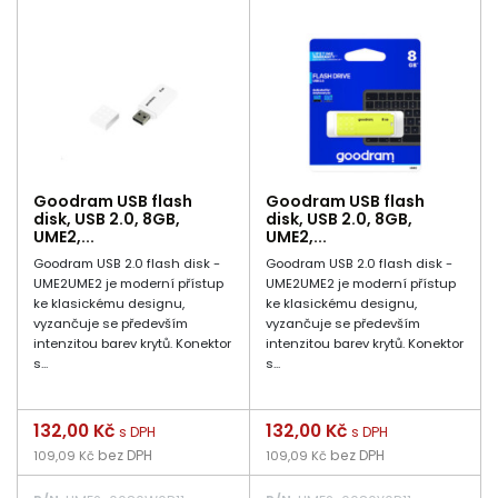
Goodram USB flash
Goodram USB flash
disk, USB 2.0, 8GB,
disk, USB 2.0, 8GB,
UME2,...
UME2,...
Goodram USB 2.0 flash disk -
Goodram USB 2.0 flash disk -
UME2UME2 je moderní přístup
UME2UME2 je moderní přístup
ke klasickému designu,
ke klasickému designu,
vyzančuje se především
vyzančuje se především
intenzitou barev krytů. Konektor
intenzitou barev krytů. Konektor
s...
s...
Cena
132,00 Kč
Cena
132,00 Kč
s DPH
s DPH
bez DPH
bez DPH
109,09 Kč
109,09 Kč