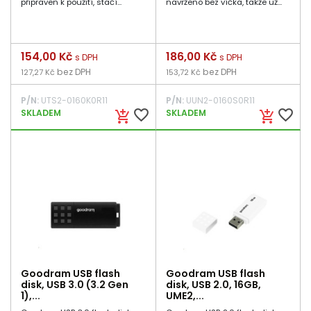
připraven k použití, stačí...
navrženo bez víčka, takže už...
Cena
154,00 Kč
Cena
186,00 Kč
s DPH
s DPH
bez DPH
bez DPH
127,27 Kč
153,72 Kč
P/N:
UTS2-0160K0R11
P/N:
UUN2-0160S0R11
favorite_border
favorite_border
SKLADEM
SKLADEM
add_shopping_cart
add_shopping_cart
Goodram USB flash
Goodram USB flash
disk, USB 3.0 (3.2 Gen
disk, USB 2.0, 16GB,
1),...
UME2,...