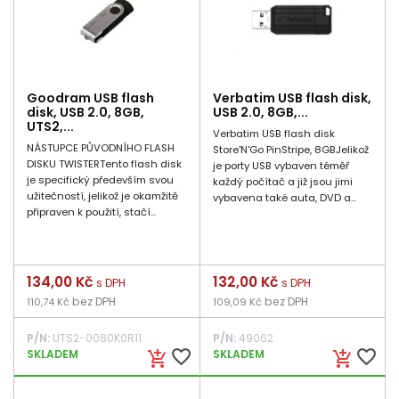
Goodram USB flash
Verbatim USB flash disk,
disk, USB 2.0, 8GB,
USB 2.0, 8GB,...
UTS2,...
Verbatim USB flash disk
NÁSTUPCE PŮVODNÍHO FLASH
Store'N'Go PinStripe, 8GBJelikož
DISKU TWISTERTento flash disk
je porty USB vybaven téměř
je specifický především svou
každý počítač a již jsou jimi
užitečností, jelikož je okamžitě
vybavena také auta, DVD a...
připraven k použití, stačí...
Cena
134,00 Kč
Cena
132,00 Kč
s DPH
s DPH
bez DPH
bez DPH
110,74 Kč
109,09 Kč
P/N:
UTS2-0080K0R11
P/N:
49062
favorite_border
favorite_border
SKLADEM
SKLADEM
add_shopping_cart
add_shopping_cart