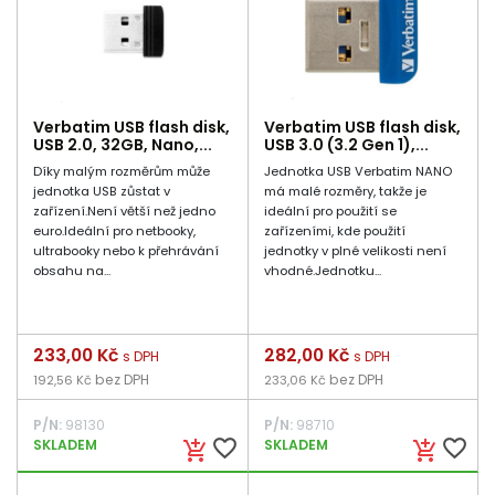
Verbatim USB flash disk,
Verbatim USB flash disk,
USB 2.0, 32GB, Nano,...
USB 3.0 (3.2 Gen 1),...
Díky malým rozměrům může
Jednotka USB Verbatim NANO
jednotka USB zůstat v
má malé rozměry, takže je
zařízení.Není větší než jedno
ideální pro použití se
euro.Ideální pro netbooky,
zařízeními, kde použití
ultrabooky nebo k přehrávání
jednotky v plné velikosti není
obsahu na...
vhodné.Jednotku...
Cena
233,00 Kč
Cena
282,00 Kč
s DPH
s DPH
bez DPH
bez DPH
192,56 Kč
233,06 Kč
P/N:
98130
P/N:
98710
favorite_border
favorite_border
SKLADEM
SKLADEM
add_shopping_cart
add_shopping_cart