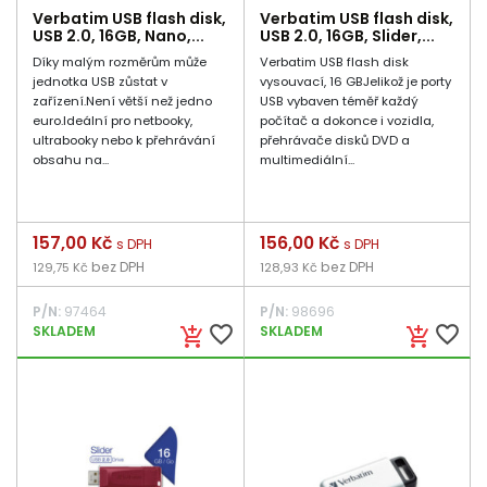
Verbatim USB flash disk,
Verbatim USB flash disk,
USB 2.0, 16GB, Nano,...
USB 2.0, 16GB, Slider,...
Díky malým rozměrům může
Verbatim USB flash disk
jednotka USB zůstat v
vysouvací, 16 GBJelikož je porty
zařízení.Není větší než jedno
USB vybaven téměř každý
euro.Ideální pro netbooky,
počítač a dokonce i vozidla,
ultrabooky nebo k přehrávání
přehrávače disků DVD a
obsahu na...
multimediální...
Cena
157,00 Kč
Cena
156,00 Kč
s DPH
s DPH
bez DPH
bez DPH
129,75 Kč
128,93 Kč
P/N:
97464
P/N:
98696
favorite_border
favorite_border
SKLADEM
SKLADEM
add_shopping_cart
add_shopping_cart