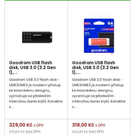
Goodram USB flash
Goodram USB flash
disk, USB 3.0 (3.2 Gen
disk, USB 3.0 (3.2 Gen
1),...
1),...
Goodram USB 3.0 flash disk -
Goodram USB 3.0 flash disk -
UME3UME3 je moderní přístup
UME3UME3 je moderní přístup
ke klasickému designu,
ke klasickému designu,
vyznačuje se především
vyzančuje se především
intenzitou barev krytů. Konektor
intenzitou barev krytů. Konektor
s...
s...
Cena
329,00 Kč
Cena
318,00 Kč
s DPH
s DPH
bez DPH
bez DPH
271,90 Kč
262,81 Kč