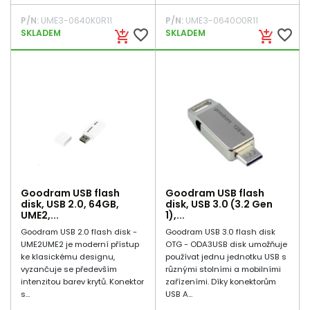
P/N:
UME3-0640K0R11
P/N:
UME3-0640O0R11
favorite_border
favorite_border
SKLADEM
SKLADEM
add_shopping_cart
add_shopping_cart
Goodram USB flash
Goodram USB flash
disk, USB 2.0, 64GB,
disk, USB 3.0 (3.2 Gen
UME2,...
1),...
Goodram USB 2.0 flash disk -
Goodram USB 3.0 flash disk
UME2UME2 je moderní přístup
OTG - ODA3USB disk umožňuje
ke klasickému designu,
používat jednu jednotku USB s
vyzančuje se především
různými stolními a mobilními
intenzitou barev krytů. Konektor
zařízeními. Díky konektorům
s...
USB A...