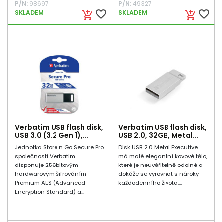
P/N:
98697
P/N:
49327
favorite_border
favorite_border
SKLADEM
SKLADEM
add_shopping_cart
add_shopping_cart
Verbatim USB flash disk,
Verbatim USB flash disk,
USB 3.0 (3.2 Gen 1),...
USB 2.0, 32GB, Metal...
Jednotka Store n Go Secure Pro
Disk USB 2.0 Metal Executive
společnosti Verbatim
má malé elegantní kovové tělo,
disponuje 256bitovým
které je neuvěřitelně odolné a
hardwarovým šifrováním
dokáže se vyrovnat s nároky
Premium AES (Advanced
každodenního života....
Encryption Standard) a...