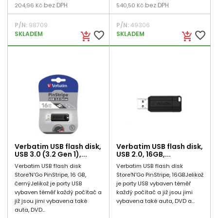
bez DPH
bez DPH
204,96 Kč
540,50 Kč
P/N:
98709
P/N:
49306
favorite_border
favorite_border
SKLADEM
SKLADEM
add_shopping_cart
add_shopping_cart
Verbatim USB flash disk,
Verbatim USB flash disk,
USB 3.0 (3.2 Gen 1),...
USB 2.0, 16GB,...
Verbatim USB flash disk
Verbatim USB flash disk
Store'N'Go PinStripe, 16 GB,
Store'N'Go PinStripe, 16GBJelikož
černýJelikož je porty USB
je porty USB vybaven téměř
vybaven téměř každý počítač a
každý počítač a již jsou jimi
již jsou jimi vybavena také
vybavena také auta, DVD a...
auta, DVD...