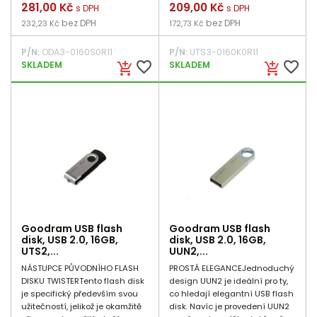
Cena
281,00 Kč
Cena
209,00 Kč
s DPH
s DPH
bez DPH
bez DPH
232,23 Kč
172,73 Kč
P/N:
ODA3-0160S0R11
P/N:
UTS3-0160K0R11
favorite_border
favorite_border
SKLADEM
SKLADEM
add_shopping_cart
add_shopping_cart
Goodram USB flash
Goodram USB flash
disk, USB 2.0, 16GB,
disk, USB 2.0, 16GB,
UTS2,...
UUN2,...
NÁSTUPCE PŮVODNÍHO FLASH
PROSTÁ ELEGANCEJednoduchý
DISKU TWISTERTento flash disk
design UUN2 je ideální pro ty,
je specifický především svou
co hledají elegantní USB flash
užitečností, jelikož je okamžitě
disk. Navíc je provedení UUN2