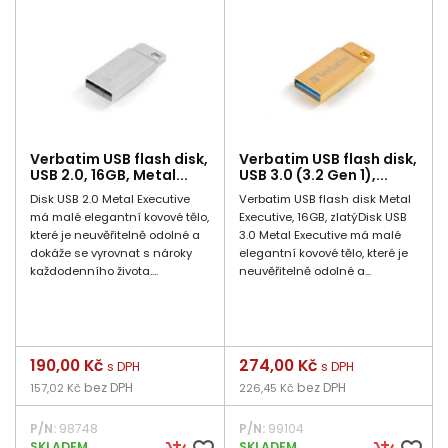
Verbatim USB flash disk,
Verbatim USB flash disk,
USB 2.0, 16GB, Metal...
USB 3.0 (3.2 Gen 1),...
Disk USB 2.0 Metal Executive
Verbatim USB flash disk Metal
má malé elegantní kovové tělo,
Executive, 16GB, zlatýDisk USB
které je neuvěřitelně odolné a
3.0 Metal Executive má malé
dokáže se vyrovnat s nároky
elegantní kovové tělo, které je
každodenního života....
neuvěřitelně odolné a...
Cena
190,00 Kč
Cena
274,00 Kč
s DPH
s DPH
bez DPH
bez DPH
157,02 Kč
226,45 Kč
P/N:
98748
P/N:
99104
SKLADEM
SKLADEM