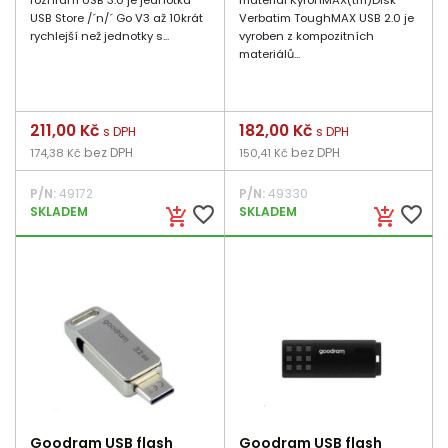
rozhraní USB 3.0 je jednotka
materiál KyronMAX(tm)Disk
USB Store /´n/´ Go V3 až 10krát
Verbatim ToughMAX USB 2.0 je
rychlejší než jednotky s...
vyroben z kompozitních
materiálů...
Cena
211,00 Kč
Cena
182,00 Kč
s DPH
s DPH
bez DPH
bez DPH
174,38 Kč
150,41 Kč
P/N:
49172
P/N:
49330
favorite_border
favorite_border
SKLADEM
SKLADEM
add_shopping_cart
add_shopping_cart
Goodram USB flash
Goodram USB flash