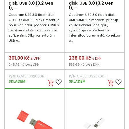
disk, USB 3.0 (3.2 Gen
disk, USB 3.0 (3.2 Gen
1),...
1),...
Goodram USB 3.0 flash disk
Goodram USB 3.0 flash disk -
OTG - ODA3USB disk umožňuje
UME3UME3 je moderní přístup
používat jednu jednotku USB s
ke klasickému designu,
různými stolními a mobilními
vyznačuje se především
zařízeními. Díky konektorům
intenzitou barev krytů. Konektor
USB A...
s...
Cena
301,00 Kč
Cena
238,00 Kč
s DPH
s DPH
bez DPH
bez DPH
248,76 Kč
196,69 Kč
P/N:
ODA3-0320S0R11
P/N:
UME3-0320K0R11
favorite_border
favorite_border
SKLADEM
SKLADEM
add_shopping_cart
add_shopping_cart