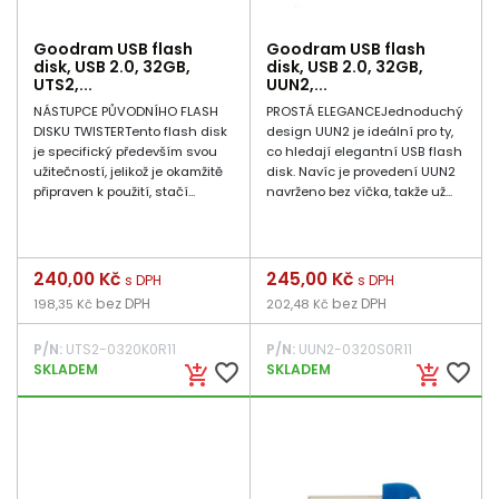
Goodram USB flash
Goodram USB flash
disk, USB 2.0, 32GB,
disk, USB 2.0, 32GB,
UTS2,...
UUN2,...
NÁSTUPCE PŮVODNÍHO FLASH
PROSTÁ ELEGANCEJednoduchý
DISKU TWISTERTento flash disk
design UUN2 je ideální pro ty,
je specifický především svou
co hledají elegantní USB flash
užitečností, jelikož je okamžitě
disk. Navíc je provedení UUN2
připraven k použití, stačí...
navrženo bez víčka, takže už...
Cena
240,00 Kč
Cena
245,00 Kč
s DPH
s DPH
bez DPH
bez DPH
198,35 Kč
202,48 Kč
P/N:
UTS2-0320K0R11
P/N:
UUN2-0320S0R11
favorite_border
favorite_border
SKLADEM
SKLADEM
add_shopping_cart
add_shopping_cart