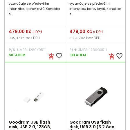
vyznačuje se především
vyzančuje se především
intenzitou barev krytů. Konektor
intenzitou barev krytů. Konektor
s...
s...
Cena
479,00 Kč
Cena
479,00 Kč
s DPH
s DPH
bez DPH
bez DPH
395,87 Kč
395,87 Kč
P/N:
UME3-1280K0R11
P/N:
UME3-1280O0R11
favorite_border
favorite_border
SKLADEM
SKLADEM
add_shopping_cart
add_shopping_cart
Goodram USB flash
Goodram USB flash
disk, USB 2.0, 128GB,
disk, USB 3.0 (3.2 Gen