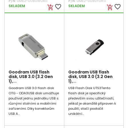
P/N:
UME2-0080W0R11
P/N:
UME2-0080Y0R11
favorite_border
favorite_border
SKLADEM
SKLADEM
add_shopping_cart
add_shopping_cart
Goodram USB flash
Goodram USB flash
disk, USB 3.0 (3.2 Gen
disk, USB 3.0 (3.2 Gen
1),...
1),...
Goodram USB 3.0 flash disk
USB Flash Disk UTS3Tento
OTG - ODA3USB disk umožňuje
flash disk je specifický
používat jednu jednotku USB s
především svou užitečností,
různými stolními a mobilními
jelikož je okamžitě připraven k
zařízeními. Díky konektorům
použití, stačí pootočit
USB A...
unikátní...