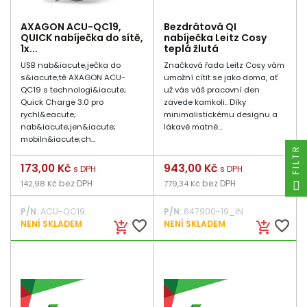
AXAGON ACU-QC19,
Bezdrátová QI
QUICK nabíječka do sítě,
nabíječka Leitz Cosy
1x...
teplá žlutá
USB nab&iacute;ječka do
Značková řada Leitz Cosy vám
s&iacute;tě AXAGON ACU-
umožní cítit se jako doma, ať
QC19 s technologi&iacute;
už vás váš pracovní den
Quick Charge 3.0 pro
zavede kamkoli.. Díky
rychl&eacute;
minimalistickému designu a
nab&iacute;jen&iacute;
lákavé matné...
mobiln&iacute;ch...
FILTR
Cena
173,00 Kč
Cena
943,00 Kč
s DPH
s DPH
bez DPH
bez DPH
142,98 Kč
779,34 Kč
P/N:
ACU-QC19
P/N:
647900-19_IN
favorite_border
favorite_border
NENÍ SKLADEM
NENÍ SKLADEM
add_shopping_cart
add_shopping_cart