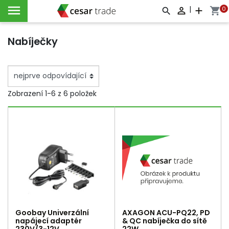

|
0

add
shopping_cart



Nabíječky
Zobrazení 1-6 z 6 položek
Goobay Univerzální
AXAGON ACU-PQ22, PD
napájecí adaptér
& QC nabíječka do sítě