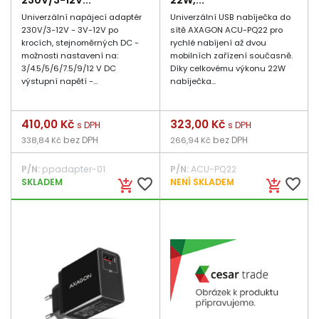
230V/3-12V...
22W,...
Univerzální napájecí adaptér
Univerzální USB nabíječka do
230V/3-12V - 3V-12V po
sítě AXAGON ACU-PQ22 pro
krocích, stejnoměrných DC -
rychlé nabíjení až dvou
možnosti nastavení na:
mobilních zařízení současně.
3/4.5/5/6/7.5/9/12 V DC
Díky celkovému výkonu 22W
výstupní napětí -...
nabíječka...
Cena
410,00 Kč
Cena
323,00 Kč
s DPH
s DPH
bez DPH
bez DPH
338,84 Kč
266,94 Kč
P/N:
ppadapter-01
P/N:
ACU-PQ22
favorite_border
favorite_border
SKLADEM
NENÍ SKLADEM
add_shopping_cart
add_shopping_cart