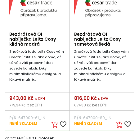
Bezdrátová QI
Bezdrátová QI
nabíječka Leitz Cosy
nabíječka Leitz Cosy
klidná modrá
sametová šedá
Značková řada Leitz Cosy vám
Značková řada Leitz Cosy vám
umožní cítit se jako doma, ať
umožní cítit se jako doma, ať
už vás váš pracovní den
už vás váš pracovní den
zavede kamkoli.. Díky
zavede kamkoli.. Díky
minimalistickému designu a
minimalistickému designu a
lákavé matné...
lákavé matné...
Cena
943,00 Kč
Cena
816,00 Kč
s DPH
s DPH
bez DPH
bez DPH
779,34 Kč
674,38 Kč
P/N:
647900-61_IN
P/N:
647900-89_IN
favorite_border
favorite_border
NENÍ SKLADEM
NENÍ SKLADEM
add_shopping_cart
add_shopping_cart
Zobrazení 1-6 z 6 položek