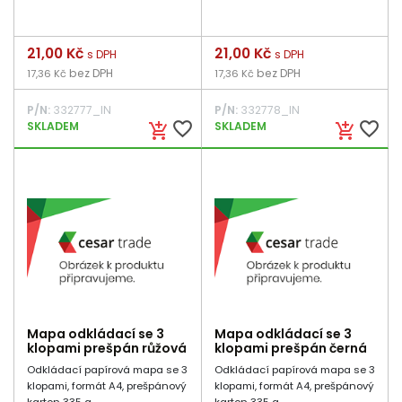
Cena
21,00 Kč
Cena
21,00 Kč
s DPH
s DPH
bez DPH
bez DPH
17,36 Kč
17,36 Kč
P/N:
332777_IN
P/N:
332778_IN
favorite_border
favorite_border
SKLADEM
SKLADEM
add_shopping_cart
add_shopping_cart
Mapa odkládací se 3
Mapa odkládací se 3
klopami prešpán růžová
klopami prešpán černá
Odkládací papírová mapa se 3
Odkládací papírová mapa se 3
klopami, formát A4, prešpánový
klopami, formát A4, prešpánový