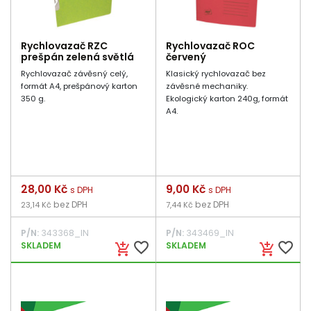
Rychlovazač RZC
Rychlovazač ROC
prešpán zelená světlá
červený
Rychlovazač závěsný celý,
Klasický rychlovazač bez
formát A4, prešpánový karton
závěsné mechaniky.
350 g.
Ekologický karton 240g, formát
A4.
Cena
28,00 Kč
Cena
9,00 Kč
s DPH
s DPH
bez DPH
bez DPH
23,14 Kč
7,44 Kč
P/N:
343368_IN
P/N:
343469_IN
favorite_border
favorite_border
SKLADEM
SKLADEM
add_shopping_cart
add_shopping_cart