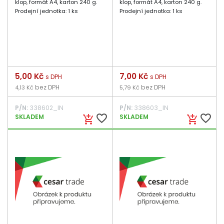
klop, formát A4, karton 240 g.
klop, formát A4, karton 240 g.
Prodejní jednotka: 1 ks
Prodejní jednotka: 1 ks
Cena
5,00 Kč
Cena
7,00 Kč
s DPH
s DPH
bez DPH
bez DPH
4,13 Kč
5,79 Kč
P/N:
338602_IN
P/N:
338603_IN
favorite_border
favorite_border
SKLADEM
SKLADEM
add_shopping_cart
add_shopping_cart