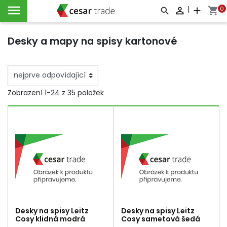

|
0

add
shopping_cart



Desky a mapy na spisy kartonové
Zobrazení 1-24 z 35 položek
Desky na spisy Leitz
Desky na spisy Leitz
Cosy klidná modrá
Cosy sametová šedá