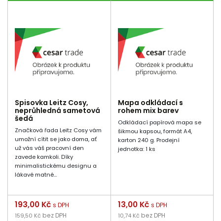
Spisovka Leitz Cosy,
Mapa odkládací s
neprůhledná sametová
rohem mix barev
šedá
Odkládací papírová mapa se
Značková řada Leitz Cosy vám
šikmou kapsou, formát A4,
umožní cítit se jako doma, ať
karton 240 g. Prodejní
už vás váš pracovní den
jednotka: 1 ks
zavede kamkoli. Díky
minimalistickému designu a
lákavé matné...
Cena
193,00 Kč
Cena
13,00 Kč
s DPH
s DPH
bez DPH
bez DPH
159,50 Kč
10,74 Kč