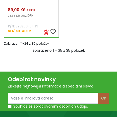
Cena
89,00 Kč
s DPH
bez DPH
73,55 Kč
P/N:
398200-01_IN
favorite_border
NENÍ SKLADEM
add_shopping_cart
Zobrazení 1-24 z 35 položek
Zobrazeno 1 - 35 z 35 položek
Odebírat novinky
Získejte nejnovější informace a speciální slevy:
OK
Souhlas se
zpracováním osobních údajů
.