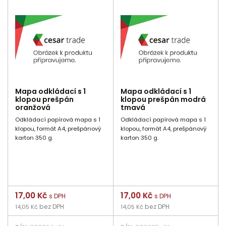
Mapa odkládací s 1
Mapa odkládací s 1
klopou prešpán
klopou prešpán modrá
oranžová
tmavá
Odkládací papírová mapa s 1
Odkládací papírová mapa s 1
klopou, formát A4, prešpánový
klopou, formát A4, prešpánový
karton 350 g.
karton 350 g.
Cena
17,00 Kč
Cena
17,00 Kč
s DPH
s DPH
bez DPH
bez DPH
14,05 Kč
14,05 Kč