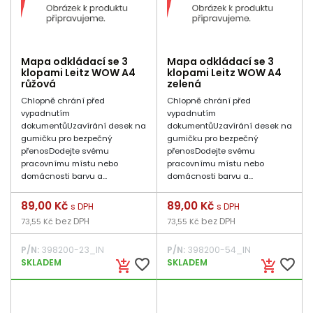
Mapa odkládací se 3
Mapa odkládací se 3
klopami Leitz WOW A4
klopami Leitz WOW A4
růžová
zelená
Chlopně chrání před
Chlopně chrání před
vypadnutím
vypadnutím
dokumentůUzavírání desek na
dokumentůUzavírání desek na
gumičku pro bezpečný
gumičku pro bezpečný
přenosDodejte svému
přenosDodejte svému
pracovnímu místu nebo
pracovnímu místu nebo
domácnosti barvu a...
domácnosti barvu a...
Cena
89,00 Kč
Cena
89,00 Kč
s DPH
s DPH
bez DPH
bez DPH
73,55 Kč
73,55 Kč
P/N:
398200-23_IN
P/N:
398200-54_IN
favorite_border
favorite_border
SKLADEM
SKLADEM
add_shopping_cart
add_shopping_cart