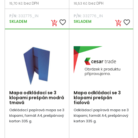
bez DPH
bez DPH
15,70 Kč
16,53 Kč
P/N:
332775_IN
P/N:
332776_IN
favorite_border
favorite_border
SKLADEM
SKLADEM
add_shopping_cart
add_shopping_cart
Mapa odkládací se 3
Mapa odkládací se 3
klopami prešpán modrá
klopami prešpán
tmavá
fialová
Odkládací papírová mapa se 3
Odkládací papírová mapa se 3
klopami, formát A4, prešpánový
klopami, formát A4, prešpánový
karton 335 g.
karton 335 g.