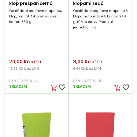
klop prešpán černá
klopami šedá
Odkládací papírová mapa bez
Odkládací papírová mapa se 3
klop, formát A4, prešpánový
klopami, formát A4, karton 240
karton 350 g.
g, různé barvy. Prodejní
jednotka: 1 ks
Cena
20,00 Kč
Cena
8,00 Kč
s DPH
s DPH
bez DPH
bez DPH
16,53 Kč
6,61 Kč
P/N:
332784_IN
P/N:
345730_IN
favorite_border
favorite_border
SKLADEM
SKLADEM
add_shopping_cart
add_shopping_cart