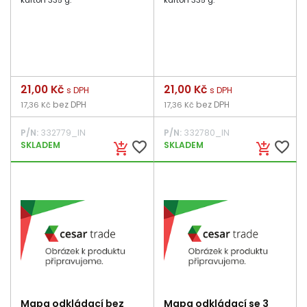
karton 335 g.
karton 335 g.
Cena
21,00 Kč
Cena
21,00 Kč
s DPH
s DPH
bez DPH
bez DPH
17,36 Kč
17,36 Kč
P/N:
332779_IN
P/N:
332780_IN
favorite_border
favorite_border
SKLADEM
SKLADEM
add_shopping_cart
add_shopping_cart
Mapa odkládací bez
Mapa odkládací se 3