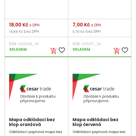
Cena
18,00 Kč
Cena
7,00 Kč
s DPH
s DPH
bez DPH
bez DPH
14,88 Kč
5,79 Kč
P/N:
329698_IN
P/N:
335517_IN
favorite_border
favorite_border
SKLADEM
SKLADEM
add_shopping_cart
add_shopping_cart
Mapa odkládací bez
Mapa odkládací bez
klop oranžová
klop červená
Odkládací papírová mapa bez
Odkládací papírová mapa bez