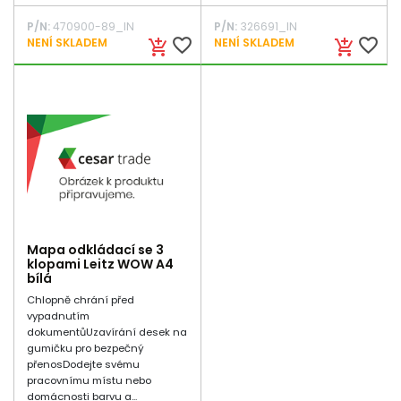
P/N:
470900-89_IN
P/N:
326691_IN
favorite_border
favorite_border
NENÍ SKLADEM
NENÍ SKLADEM
add_shopping_cart
add_shopping_cart
Mapa odkládací se 3
klopami Leitz WOW A4
bílá
Chlopně chrání před
vypadnutím
dokumentůUzavírání desek na
gumičku pro bezpečný
přenosDodejte svému
pracovnímu místu nebo
domácnosti barvu a...