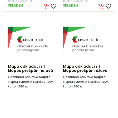
P/N:
333624_IN
P/N:
333625_IN
favorite_border
favorite_border
SKLADEM
SKLADEM
add_shopping_cart
add_shopping_cart
Mapa odkládací s 1
Mapa odkládací s 1
klopou prešpán fialová
klopou prešpán růžová
Odkládací papírová mapa s 1
Odkládací papírová mapa s 1
klopou, formát A4, prešpánový
klopou, formát A4, prešpánový
karton 350 g.
karton 350 g.