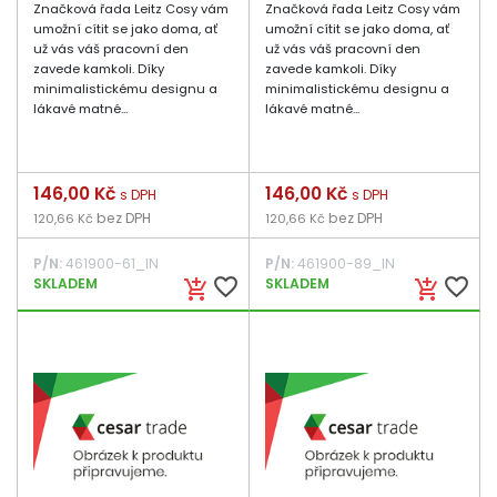
Značková řada Leitz Cosy vám
Značková řada Leitz Cosy vám
umožní cítit se jako doma, ať
umožní cítit se jako doma, ať
už vás váš pracovní den
už vás váš pracovní den
zavede kamkoli. Díky
zavede kamkoli. Díky
minimalistickému designu a
minimalistickému designu a
lákavé matné...
lákavé matné...
Cena
146,00 Kč
Cena
146,00 Kč
s DPH
s DPH
bez DPH
bez DPH
120,66 Kč
120,66 Kč
P/N:
461900-61_IN
P/N:
461900-89_IN
favorite_border
favorite_border
SKLADEM
SKLADEM
add_shopping_cart
add_shopping_cart