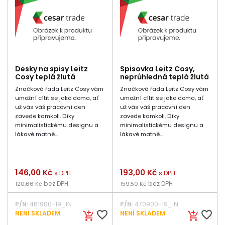
Desky na spisy Leitz
Spisovka Leitz Cosy,
Cosy teplá žlutá
neprůhledná teplá žlutá
Značková řada Leitz Cosy vám
Značková řada Leitz Cosy vám
umožní cítit se jako doma, ať
umožní cítit se jako doma, ať
už vás váš pracovní den
už vás váš pracovní den
zavede kamkoli. Díky
zavede kamkoli. Díky
minimalistickému designu a
minimalistickému designu a
lákavé matné...
lákavé matné...
Cena
146,00 Kč
Cena
193,00 Kč
s DPH
s DPH
bez DPH
bez DPH
120,66 Kč
159,50 Kč
P/N:
461900-19_IN
P/N:
470900-19_IN
favorite_border
favorite_border
NENÍ SKLADEM
NENÍ SKLADEM
add_shopping_cart
add_shopping_cart