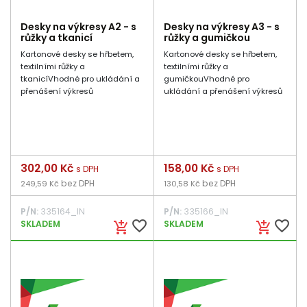
Desky na výkresy A2 - s
Desky na výkresy A3 - s
růžky a tkanicí
růžky a gumičkou
Kartonové desky se hřbetem,
Kartonové desky se hřbetem,
textilními růžky a
textilními růžky a
tkanicíVhodné pro ukládání a
gumičkouVhodné pro
přenášení výkresů
ukládání a přenášení výkresů
Cena
302,00 Kč
Cena
158,00 Kč
s DPH
s DPH
bez DPH
bez DPH
249,59 Kč
130,58 Kč
P/N:
335164_IN
P/N:
335166_IN
favorite_border
favorite_border
SKLADEM
SKLADEM
add_shopping_cart
add_shopping_cart