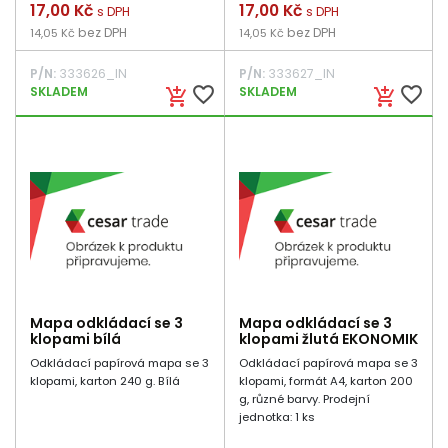
Cena
17,00 Kč
Cena
17,00 Kč
s DPH
s DPH
bez DPH
bez DPH
14,05 Kč
14,05 Kč
P/N:
333626_IN
P/N:
333627_IN
favorite_border
favorite_border
SKLADEM
SKLADEM
add_shopping_cart
add_shopping_cart
Mapa odkládací se 3
Mapa odkládací se 3
klopami bílá
klopami žlutá EKONOMIK
Odkládací papírová mapa se 3
Odkládací papírová mapa se 3
klopami, karton 240 g. Bílá
klopami, formát A4, karton 200
g, různé barvy. Prodejní
jednotka: 1 ks