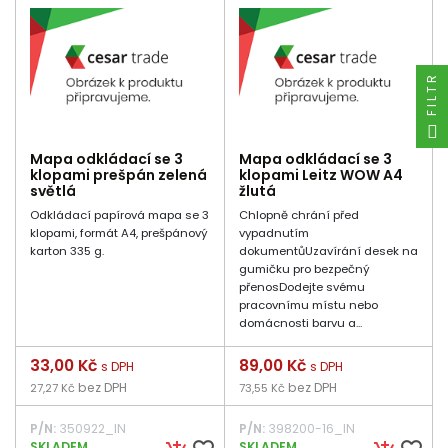
FILTR
Mapa odkládací se 3
Mapa odkládací se 3
klopami prešpán zelená
klopami Leitz WOW A4
světlá
žlutá
Odkládací papírová mapa se 3
Chlopně chrání před
klopami, formát A4, prešpánový
vypadnutím
karton 335 g.
dokumentůUzavírání desek na
gumičku pro bezpečný
přenosDodejte svému
pracovnímu místu nebo
domácnosti barvu a...
Cena
33,00 Kč
Cena
89,00 Kč
s DPH
s DPH
bez DPH
bez DPH
27,27 Kč
73,55 Kč
P/N:
350922_IN
P/N:
398200-16_IN
SKLADEM
SKLADEM