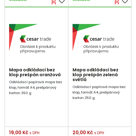
favorite_border
favorite_border
add_shopping_cart
add_shopping_cart
Mapa odkládací bez
Mapa odkládací bez
klop prešpán oranžová
klop prešpán zelená
světlá
Odkládací papírová mapa bez
Odkládací papírová mapa bez
klop, formát A4, prešpánový
klop, formát A4, prešpánový
karton 350 g.
karton 350 g.
Cena
19,00 Kč
Cena
20,00 Kč
s DPH
s DPH