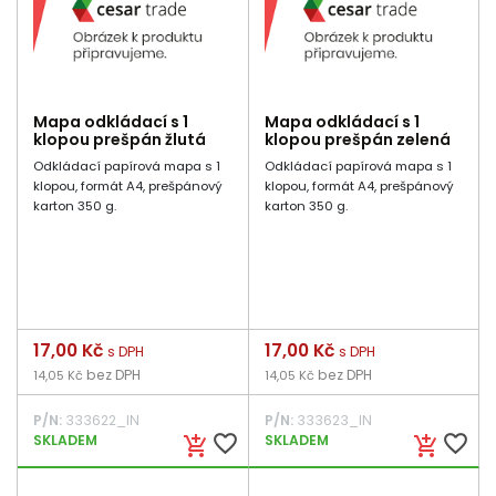
Mapa odkládací s 1
Mapa odkládací s 1
klopou prešpán žlutá
klopou prešpán zelená
Odkládací papírová mapa s 1
Odkládací papírová mapa s 1
klopou, formát A4, prešpánový
klopou, formát A4, prešpánový
karton 350 g.
karton 350 g.
Cena
17,00 Kč
Cena
17,00 Kč
s DPH
s DPH
bez DPH
bez DPH
14,05 Kč
14,05 Kč
P/N:
333622_IN
P/N:
333623_IN
favorite_border
favorite_border
SKLADEM
SKLADEM
add_shopping_cart
add_shopping_cart