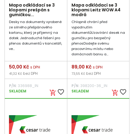
Mapa odkládací se 3
Mapa odkládací se 3
klopami prešpán s
klopami Leitz WOW A4
gumičkou...
modrá
Desky na dokumenty vyrobené
Chlopně chrání před
ze silného přešpánového
vypadnutím
kartonu, který je příjemný na
dokumentůUzavírání desek na
dotek. Jednoduché řešení pro
gumičku pro bezpečný
přenos dokumentů v kanceláři,
přenosDodejte svému
ve...
pracovnímu místu nebo
domácnosti barvu a...
Cena
50,00 Kč
Cena
89,00 Kč
s DPH
s DPH
bez DPH
bez DPH
41,32 Kč
73,55 Kč
P/N:
336988_IN
P/N:
398200-36_IN
favorite_border
favorite_border
SKLADEM
SKLADEM
add_shopping_cart
add_shopping_cart