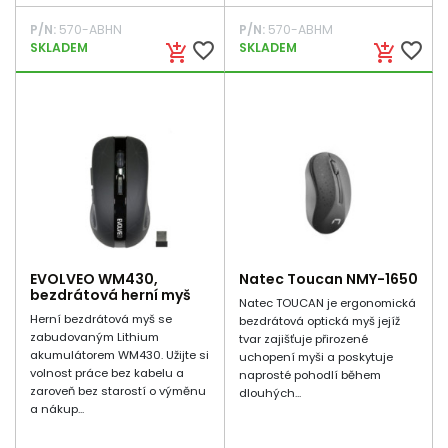
P/N:
570-ABHN
P/N:
570-ABHM
favorite_border
favorite_border
SKLADEM
SKLADEM
add_shopping_cart
add_shopping_cart
EVOLVEO WM430,
Natec Toucan NMY-1650
bezdrátová herní myš
Natec TOUCAN je ergonomická
Herní bezdrátová myš se
bezdrátová optická myš jejíž
zabudovaným Lithium
tvar zajišťuje přirozené
akumulátorem WM430. Užijte si
uchopení myši a poskytuje
volnost práce bez kabelu a
naprosté pohodlí během
zaroveň bez starostí o výměnu
dlouhých...
a nákup...