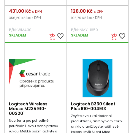
Cena
431,00 Kč
Cena
128,00 Kč
s DPH
s DPH
bez DPH
bez DPH
356,20 Kč
105,79 Kč
P/N:
WM430
P/N:
NMY-1650
favorite_border
favorite_border
SKLADEM
SKLADEM
add_shopping_cart
add_shopping_cart
Logitech Wireless
Logitech B330 Silent
Mouse M235 910-
Plus 910-004913
002201
Zvyšte svou každodenní
Navržena pro pohodlné
produktivitu, aniž by vám cokoli
používání levou nebo pravou
uniklo a aniž byste rušili své
rukou. Měkké boční úchyty a
kolegy. Myši Silent Mice