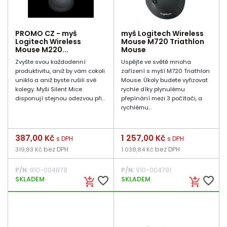
PROMO CZ - myš
myš Logitech Wireless
Logitech Wireless
Mouse M720 Triathlon
Mouse M220...
Mouse
Zvyšte svou každodenní
Uspějte ve světě mnoha
produktivitu, aniž by vám cokoli
zařízení s myší M720 Triathlon
uniklo a aniž byste rušili své
Mouse. Úkoly budete vyřizovat
kolegy. Myši Silent Mice
rychle díky plynulému
disponují stejnou odezvou při...
přepínání mezi 3 počítači, a
rychlému...
Cena
387,00 Kč
Cena
1 257,00 Kč
s DPH
s DPH
bez DPH
bez DPH
319,83 Kč
1 038,84 Kč
P/N:
910-004878
P/N:
910-004791
favorite_border
favorite_border
SKLADEM
SKLADEM
add_shopping_cart
add_shopping_cart