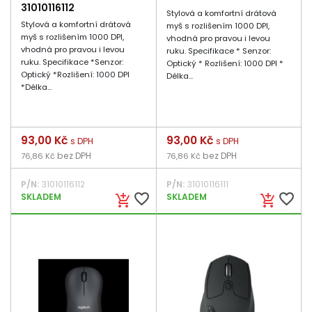
31010116112
Stylová a komfortní drátová
Stylová a komfortní drátová
myš s rozlišením 1000 DPI,
myš s rozlišením 1000 DPI,
vhodná pro pravou i levou
vhodná pro pravou i levou
ruku. Specifikace * Senzor:
ruku. Specifikace *Senzor:
Optický * Rozlišení: 1000 DPI *
Optický *Rozlišení: 1000 DPI
Délka...
*Délka...
Cena
93,00 Kč
Cena
93,00 Kč
s DPH
s DPH
bez DPH
bez DPH
76,86 Kč
76,86 Kč
P/N:
31010116112
P/N:
31010116111
favorite_border
favorite_border
SKLADEM
SKLADEM
add_shopping_cart
add_shopping_cart