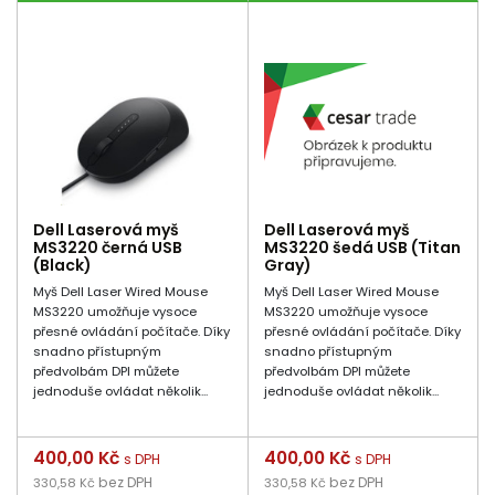
Dell Laserová myš
Dell Laserová myš
MS3220 černá USB
MS3220 šedá USB (Titan
(Black)
Gray)
Myš Dell Laser Wired Mouse
Myš Dell Laser Wired Mouse
MS3220 umožňuje vysoce
MS3220 umožňuje vysoce
přesné ovládání počítače. Díky
přesné ovládání počítače. Díky
snadno přístupným
snadno přístupným
předvolbám DPI můžete
předvolbám DPI můžete
jednoduše ovládat několik...
jednoduše ovládat několik...
Cena
400,00 Kč
Cena
400,00 Kč
s DPH
s DPH
bez DPH
bez DPH
330,58 Kč
330,58 Kč