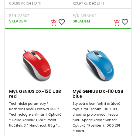
bez DPH
bez DPH
601,65 Kč
123,97 Kč
P/N:
23507
P/N:
WLM-02
favorite_border
favorite_border
SKLADEM
SKLADEM
add_shopping_cart
add_shopping_cart
Myš GENIUS DX-120 USB
Myš GENIUS DX-110 USB
red
blue
Technické parametry *
Stylová a komfortní drátová
Rozhraní myši: Drátová USB *
myš s rozlišením 1000 DPI,
Technologie snímání: Optická
vhodná pro pravou i levou
* Délka kabelu: 1,5m * Počet
ruku. Specifikace *Senzor:
tlačítek: 3 * Hmotnost: 85g *...
Optický *Rozlišení: 1000 DPI
*Délka...