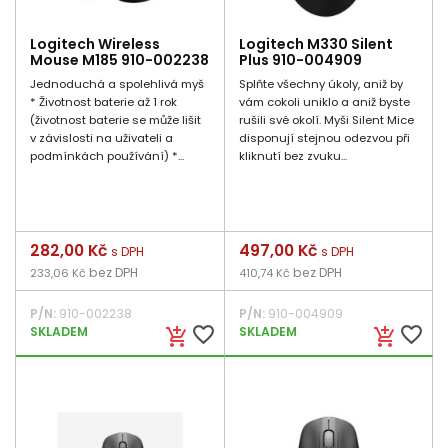
Logitech Wireless
Logitech M330 Silent
Mouse M185 910-002238
Plus 910-004909
Jednoduchá a spolehlivá myš
Splňte všechny úkoly, aniž by
* Životnost baterie až 1 rok
vám cokoli uniklo a aniž byste
(životnost baterie se může lišit
rušili své okolí. Myši Silent Mice
v závislosti na uživateli a
disponují stejnou odezvou při
podmínkách používání) *...
kliknutí bez zvuku...
Cena
282,00 Kč
Cena
497,00 Kč
s DPH
s DPH
bez DPH
bez DPH
233,06 Kč
410,74 Kč
P/N:
910-002238
P/N:
910-004909
favorite_border
favorite_border
SKLADEM
SKLADEM
add_shopping_cart
add_shopping_cart