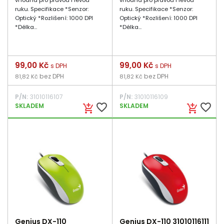
vhodná pro pravou i levou
vhodná pro pravou i levou
ruku. Specifikace *Senzor:
ruku. Specifikace *Senzor:
Optický *Rozlišení: 1000 DPI
Optický *Rozlišení: 1000 DPI
*Délka...
*Délka...
Cena
99,00 Kč
Cena
99,00 Kč
s DPH
s DPH
bez DPH
bez DPH
81,82 Kč
81,82 Kč
P/N:
31010116107
P/N:
31010116109
favorite_border
favorite_border
SKLADEM
SKLADEM
add_shopping_cart
add_shopping_cart
Genius DX-110
Genius DX-110 31010116111