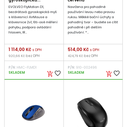
gyroskopická...
červená
EVOLVEO FlyMotion D1,
Navržena pro pohodlné
bezdrátová gyroskopická myš
používání levou nebo pravou
s klávesnicí AirMouse a
rukou. Měkké boční úchyty a
klávesnice 2v1, 6ti-osé měření
pohodlný tvar – budete se cítit
pohybu, podpora ovládání
pohodlně i při delším
hlasem, IR...
používání. *...
Cena
1 114,00 Kč
Cena
514,00 Kč
s DPH
s DPH
bez DPH
bez DPH
920,66 Kč
424,79 Kč
P/N:
HMC-FLMD1
P/N:
910-002496
favorite_border
favorite_border
SKLADEM
SKLADEM
add_shopping_cart
add_shopping_cart