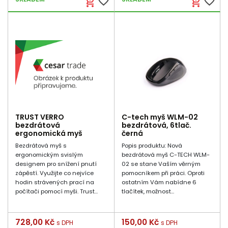
favorite_border
favorite_border
add_shopping_cart
add_shopping_cart
TRUST VERRO
C-tech myš WLM-02
bezdrátová
bezdrátová, 6tlač.
ergonomická myš
černá
Bezdrátová myš s
Popis produktu: Nová
ergonomickým svislým
bezdrátová myš C-TECH WLM-
designem pro snížení pnutí
02 se stane Vaším věrným
zápěstí. Využijte co nejvíce
pomocníkem při práci. Oproti
hodin strávených prací na
ostatním Vám nabídne 6
počítači pomocí myši. Trust...
tlačítek, možnost...
Cena
728,00 Kč
Cena
150,00 Kč
s DPH
s DPH