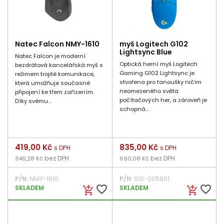
Natec Falcon NMY-1610
myš Logitech G102
Lightsync Blue
Natec Falcon je moderní
Optická herní myš Logitech
bezdrátová kancelářská myš s
Gaming G102 Lightsync je
režimem trojité komunikace,
stvořena pro fanoušky ničím
která umožňuje současné
neomezeného světa
připojení ke třem zařízením.
počítačových her, a zároveň je
Díky svému...
schopná...
Cena
419,00 Kč
Cena
835,00 Kč
s DPH
s DPH
bez DPH
bez DPH
346,28 Kč
690,08 Kč
P/N:
NMY-1610
P/N:
910-005801
favorite_border
favorite_border
SKLADEM
SKLADEM
add_shopping_cart
add_shopping_cart