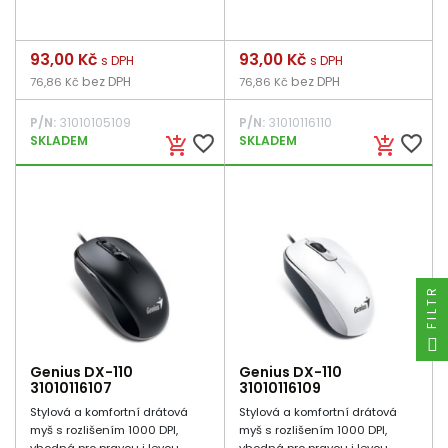
Cena
93,00 Kč
Cena
93,00 Kč
s DPH
s DPH
bez DPH
bez DPH
76,86 Kč
76,86 Kč
P/N:
31010105109
P/N:
31010116110
favorite_border
favorite_border
SKLADEM
SKLADEM
add_shopping_cart
add_shopping_cart
FILTR
Genius DX-110
Genius DX-110
31010116107
31010116109
Stylová a komfortní drátová
Stylová a komfortní drátová
myš s rozlišením 1000 DPI,
myš s rozlišením 1000 DPI,