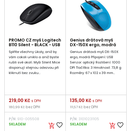
PROMO CZ myš Logitech
Genius drátová myš
B110 Silent - BLACK - USB
DX-150X ergo, modrá
Splňte všechny úkoly, aniž by
Genius drátová myš DX-150X
vám cokoli uniklo a aniž byste
ergo, modrá Připojení: USB
rušili své okolí. Myši Silent Mice
Senzor: optický Rozlišení: 1000
disponují stejnou odezvou při
DPI Tlačítka: 3 Hmotnost: 73,8 g
kliknutí bez zvuku...
Rozměry: 67 x 102 x 39 mm...
Cena
219,00 Kč
Cena
135,00 Kč
s DPH
s DPH
bez DPH
bez DPH
180,99 Kč
111,57 Kč
P/N:
910-005508
P/N:
31010231105
favorite_border
favorite_border
SKLADEM
SKLADEM
add_shopping_cart
add_shopping_cart