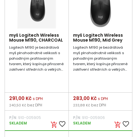
myš Logitech Wireless
myš Logitech Wireless
Mouse M190, CHARCOAL
Mouse M190, Mid Grey
Logitech M190 je bezdrátová
Logitech M190 je bezdrátová
myš plnohodnotné velikosti s
myš plnohodnotné velikosti s
pohodlným profilovaným
pohodlným profilovaným
tvarem, který kopíruje přirozené
tvarem, který kopíruje přirozené
zakřivení středních a velkých...
zakřivení středních a velkých...
Cena
291,00 Kč
Cena
283,00 Kč
s DPH
s DPH
bez DPH
bez DPH
240,50 Kč
233,88 Kč
P/N:
910-005905
P/N:
910-005906
favorite_border
favorite_border
SKLADEM
SKLADEM
add_shopping_cart
add_shopping_cart