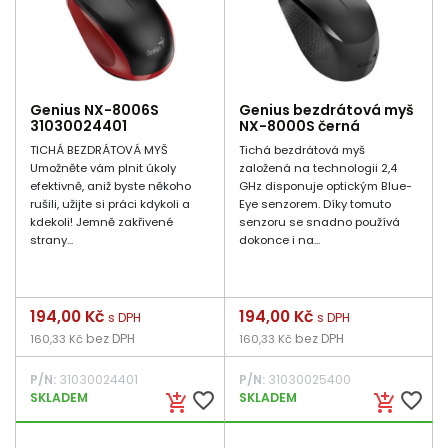
Genius NX-8006S
Genius bezdrátová myš
31030024401
NX-8000S černá
TICHÁ BEZDRÁTOVÁ MYŠ
Tichá bezdrátová myš
Umožněte vám plnit úkoly
založená na technologii 2,4
efektivně, aniž byste někoho
GHz disponuje optickým Blue-
rušili, užijte si práci kdykoli a
Eye senzorem. Díky tomuto
kdekoli! Jemně zakřivené
senzoru se snadno používá
strany...
dokonce i na...
Cena
194,00 Kč
Cena
194,00 Kč
s DPH
s DPH
bez DPH
bez DPH
160,33 Kč
160,33 Kč
P/N:
31030024401
P/N:
31030025400
favorite_border
favorite_border
SKLADEM
SKLADEM
add_shopping_cart
add_shopping_cart