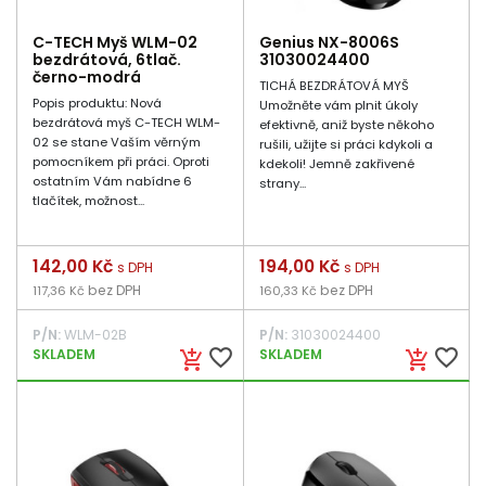
C-TECH Myš WLM-02
Genius NX-8006S
bezdrátová, 6tlač.
31030024400
černo-modrá
TICHÁ BEZDRÁTOVÁ MYŠ
Popis produktu: Nová
Umožněte vám plnit úkoly
bezdrátová myš C-TECH WLM-
efektivně, aniž byste někoho
02 se stane Vaším věrným
rušili, užijte si práci kdykoli a
pomocníkem při práci. Oproti
kdekoli! Jemně zakřivené
ostatním Vám nabídne 6
strany...
tlačítek, možnost...
Cena
142,00 Kč
Cena
194,00 Kč
s DPH
s DPH
bez DPH
bez DPH
117,36 Kč
160,33 Kč
P/N:
WLM-02B
P/N:
31030024400
favorite_border
favorite_border
SKLADEM
SKLADEM
add_shopping_cart
add_shopping_cart