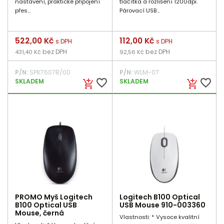
nastavení, praktické připojení
tlačítka a rozlišení 1200dpi.
přes...
Párovací USB...
Cena
522,00 Kč
Cena
112,00 Kč
s DPH
s DPH
bez DPH
bez DPH
431,40 Kč
92,56 Kč
P/N:
SPK7607B/00
P/N:
WLM-07
favorite_border
favorite_border
SKLADEM
SKLADEM
add_shopping_cart
add_shopping_cart
PROMO Myš Logitech
Logitech B100 Optical
B100 Optical USB
USB Mouse 910-003360
Mouse, černá
Vlastnosti: * Vysoce kvalitní