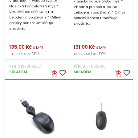
Vlastnosti: * Vysoce kvalitní
klasická kancelářská myš. *
klasická kancelářská myš. *
Vhodná pro obě ruce, na
Vhodná pro obě ruce, na
celodenní používání. * Citlivý
celodenní používání. * Citlivý
optický senzor umožňuje
optický senzor umožňuje
snadné...
snadné...
Cena
135,00 Kč
Cena
131,00 Kč
s DPH
s DPH
bez DPH
bez DPH
111,57 Kč
108,26 Kč
P/N:
910-003357
P/N:
910-003360
favorite_border
favorite_border
SKLADEM
SKLADEM
add_shopping_cart
add_shopping_cart