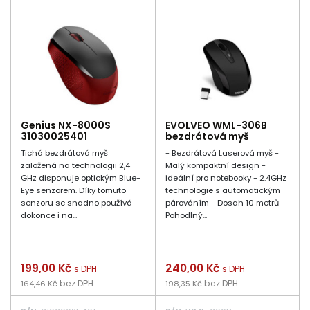
Genius NX-8000S
EVOLVEO WML-306B
31030025401
bezdrátová myš
Tichá bezdrátová myš
- Bezdrátová Laserová myš -
založená na technologii 2,4
Malý kompaktní design -
GHz disponuje optickým Blue-
ideální pro notebooky - 2.4GHz
Eye senzorem. Díky tomuto
technologie s automatickým
senzoru se snadno používá
párováním - Dosah 10 metrů -
dokonce i na...
Pohodlný...
Cena
199,00 Kč
Cena
240,00 Kč
s DPH
s DPH
bez DPH
bez DPH
164,46 Kč
198,35 Kč