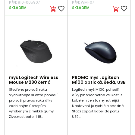
P/N:
910-005907
P/N:
WM-07
favorite_border
favorite_border
SKLADEM
SKLADEM
add_shopping_cart
add_shopping_cart
myš Logitech Wireless
PROMO myš Logitech
Mouse M280 černá
M100 optická, šedá, USB
Stvořeno pro vaši ruku
Logitech myš M100, pohodlí
Vychutnejte si extra pohodlí
díky plnohodnotné velikosti s
pro vaši pravou ruku díky
kabelem Jen to nejnutnější
zaobleným úchopům
Nastavení je rychlé a snadné.
vyrobeným z měkké gumy.
Stačí zapojit kabel do portu
Životnost baterií 18...
USB...