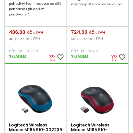
pohodlný tvar – budete se cítit
disponují stejnou odezvou při...
pohodlně i při delším
používání. *...
Cena
486,00 Kč
Cena
724,00 Kč
s DPH
s DPH
bez DPH
bez DPH
401,65 Kč
598,35 Kč
P/N:
910-002201
P/N:
910-004913
favorite_border
favorite_border
SKLADEM
SKLADEM
add_shopping_cart
add_shopping_cart
Logitech Wireless
Logitech Wireless
Mouse M185 910-002239
Mouse M185 910-