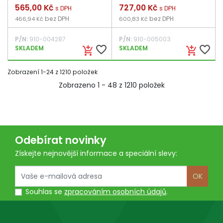
Cena
565,00 Kč
Cena
727,00 Kč
s DPH
s DPH
bez DPH
bez DPH
466,94 Kč
600,83 Kč
P/N:
910-004287
P/N:
910-005003
favorite_border
favorite_border
SKLADEM
SKLADEM
add_shopping_cart
add_shopping_cart
Zobrazení 1-24 z 1210 položek
Zobrazeno 1 - 48 z 1210 položek
Odebírat novinky
Získejte nejnovější informace a speciální slevy:
OK
Souhlas se
zpracováním osobních údajů
.