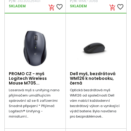
P/N:
31030025401
P/N:
WML-306B
favorite_border
favorite_border
SKLADEM
SKLADEM
add_shopping_cart
add_shopping_cart
PROMO CZ - myš
Dell myš, bezdrátová
Logitech Wireless
WM126 k notebooku,
Mouse M705...
černá
Laserová myš s unifying nano
Optická bezdrátová myš
přijímačem umožňujícím
WM126 od společnosti Dell
spárování až se 6 zařízeními
vám nabízí každodenní
Snadné připojení * Přijímač
bezdrátový výkon a vynikající
Logitech® Unifying -
výdrž baterie. Byla navržena
miniaturní...
pro bezproblémové...