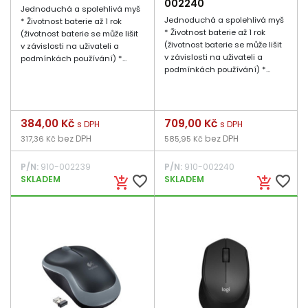
002240
Jednoduchá a spolehlivá myš
Jednoduchá a spolehlivá myš
* Životnost baterie až 1 rok
* Životnost baterie až 1 rok
(životnost baterie se může lišit
(životnost baterie se může lišit
v závislosti na uživateli a
v závislosti na uživateli a
podmínkách používání) *...
podmínkách používání) *...
Cena
384,00 Kč
Cena
709,00 Kč
s DPH
s DPH
bez DPH
bez DPH
317,36 Kč
585,95 Kč
P/N:
910-002239
P/N:
910-002240
favorite_border
favorite_border
SKLADEM
SKLADEM
add_shopping_cart
add_shopping_cart