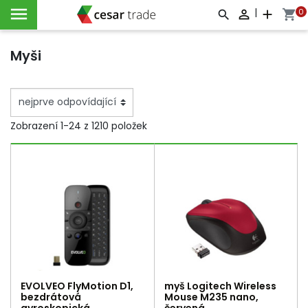

|
0

add
shopping_cart



Myši
Zobrazení 1-24 z 1210 položek
EVOLVEO FlyMotion D1,
myš Logitech Wireless
bezdrátová
Mouse M235 nano,