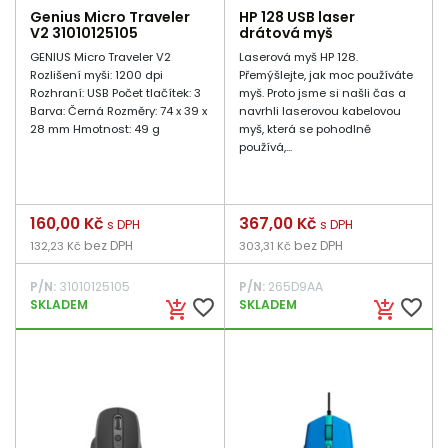
Genius Micro Traveler
HP 128 USB laser
V2 31010125105
drátová myš
GENIUS Micro Traveler V2
Laserová myš HP 128.
Rozlišení myši: 1200 dpi
Přemýšlejte, jak moc používáte
Rozhraní: USB Počet tlačítek: 3
myš. Proto jsme si našli čas a
Barva: Černá Rozměry: 74 x 39 x
navrhli laserovou kabelovou
28 mm Hmotnost: 49 g
myš, která se pohodlně
používá,...
Cena
160,00 Kč
Cena
367,00 Kč
s DPH
s DPH
bez DPH
bez DPH
132,23 Kč
303,31 Kč
P/N:
31010125105
P/N:
265D9AA
favorite_border
favorite_border
SKLADEM
SKLADEM
add_shopping_cart
add_shopping_cart