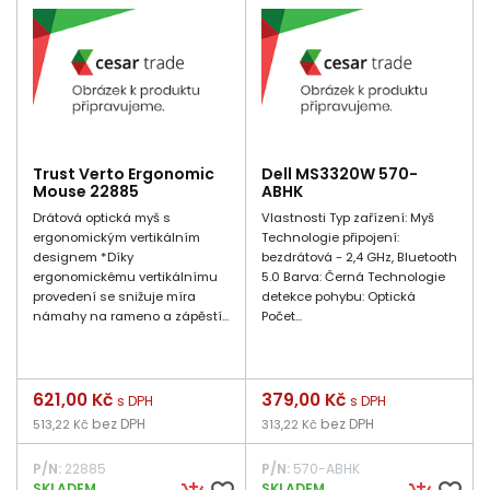
Trust Verto Ergonomic
Dell MS3320W 570-
Mouse 22885
ABHK
Drátová optická myš s
Vlastnosti Typ zařízení: Myš
ergonomickým vertikálním
Technologie připojení:
designem *Díky
bezdrátová - 2,4 GHz, Bluetooth
ergonomickému vertikálnímu
5.0 Barva: Černá Technologie
provedení se snižuje míra
detekce pohybu: Optická
námahy na rameno a zápěstí...
Počet...
Cena
621,00 Kč
Cena
379,00 Kč
s DPH
s DPH
bez DPH
bez DPH
513,22 Kč
313,22 Kč
P/N:
22885
P/N:
570-ABHK
SKLADEM
SKLADEM