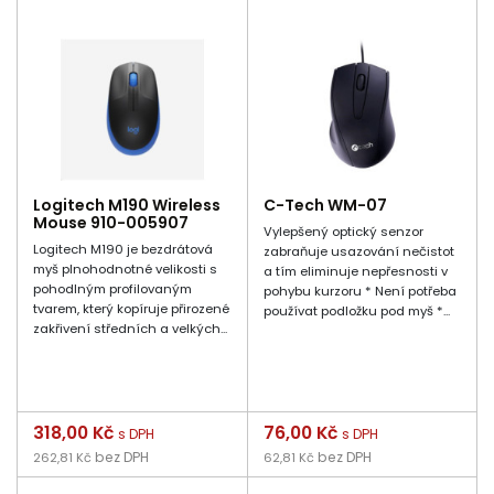
Logitech M190 Wireless
C-Tech WM-07
Mouse 910-005907
Vylepšený optický senzor
Logitech M190 je bezdrátová
zabraňuje usazování nečistot
myš plnohodnotné velikosti s
a tím eliminuje nepřesnosti v
pohodlným profilovaným
pohybu kurzoru * Není potřeba
tvarem, který kopíruje přirozené
používat podložku pod myš *...
zakřivení středních a velkých...
Cena
318,00 Kč
Cena
76,00 Kč
s DPH
s DPH
bez DPH
bez DPH
262,81 Kč
62,81 Kč