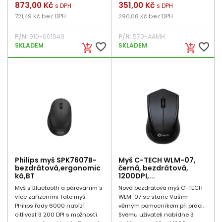
Cena
873,00 Kč
Cena
351,00 Kč
s DPH
s DPH
bez DPH
bez DPH
721,49 Kč
290,08 Kč
P/N:
910-001949
P/N:
570-AAMH
favorite_border
favorite_border
SKLADEM
SKLADEM
add_shopping_cart
add_shopping_cart
Philips myš SPK7607B-
Myš C-TECH WLM-07,
bezdrátová,ergonomic
černá, bezdrátová,
ká,BT
1200DPI,...
Myš s Bluetooth a párováním s
Nová bezdrátová myš C-TECH
více zařízeními Tato myš
WLM-07 se stane Vaším
Philips řady 6000 nabízí
věrným pomocníkem při práci.
citlivost 3 200 DPI s možností
Svému uživateli nabídne 3