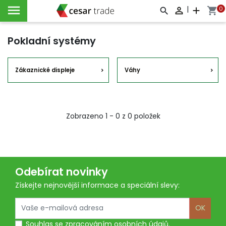

|
0

add
shopping_cart



Pokladní systémy
Zákaznické displeje
Váhy
Zobrazeno 1 - 0 z 0 položek
Odebírat novinky
Získejte nejnovější informace a speciální slevy:
OK
Souhlas se
zpracováním osobních údajů
.