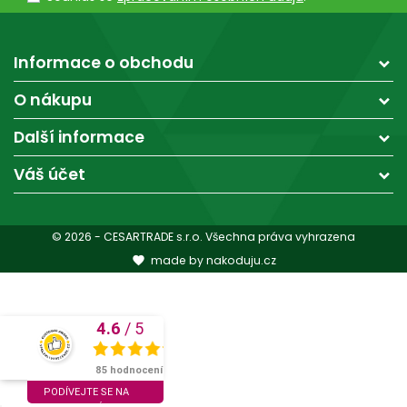
Informace o obchodu
O nákupu
Další informace
Váš účet
© 2026 - CESARTRADE s.r.o. Všechna práva vyhrazena
made by nakoduju.cz

4.6
/
5
SKVĚLÉ
85 hodnocení
PODÍVEJTE SE NA