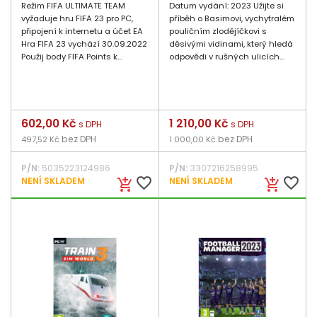
Režim FIFA ULTIMATE TEAM
Datum vydání: 2023 Užijte si
vyžaduje hru FIFA 23 pro PC,
příběh o Basimovi, vychytralém
připojení k internetu a účet EA
pouličním zlodějíčkovi s
Hra FIFA 23 vychází 30.09.2022
děsivými vidinami, který hledá
Použij body FIFA Points k...
odpovědi v rušných ulicích...
Cena
602,00 Kč
Cena
1 210,00 Kč
s DPH
s DPH
bez DPH
bez DPH
497,52 Kč
1 000,00 Kč
P/N:
5035223124986
P/N:
3307216258995
favorite_border
favorite_border
NENÍ SKLADEM
NENÍ SKLADEM
add_shopping_cart
add_shopping_cart