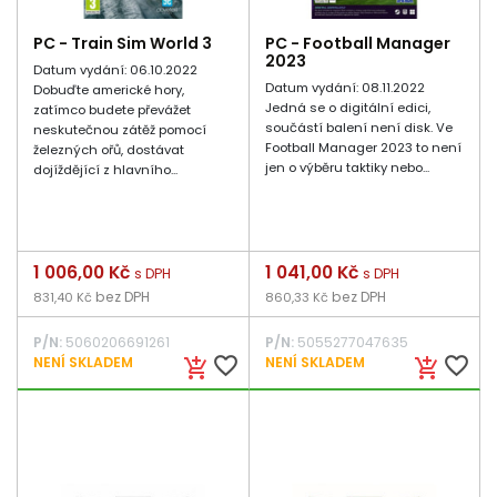
PC - Train Sim World 3
PC - Football Manager
2023
Datum vydání: 06.10.2022
Datum vydání: 08.11.2022
Dobuďte americké hory,
Jedná se o digitální edici,
zatímco budete převážet
součástí balení není disk. Ve
neskutečnou zátěž pomocí
Football Manager 2023 to není
železných ořů, dostávat
jen o výběru taktiky nebo...
dojíždějící z hlavního...
Cena
1 006,00 Kč
Cena
1 041,00 Kč
s DPH
s DPH
bez DPH
bez DPH
831,40 Kč
860,33 Kč
P/N:
5060206691261
P/N:
5055277047635
favorite_border
favorite_border
NENÍ SKLADEM
NENÍ SKLADEM
add_shopping_cart
add_shopping_cart