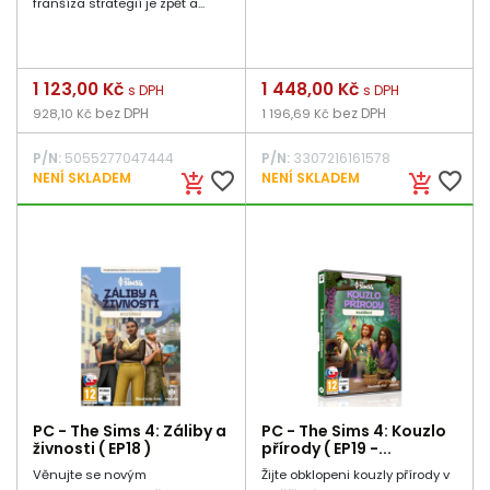
franšíza strategií je zpět a...
Cena
1 123,00 Kč
Cena
1 448,00 Kč
s DPH
s DPH
bez DPH
bez DPH
928,10 Kč
1 196,69 Kč
P/N:
5055277047444
P/N:
3307216161578
favorite_border
favorite_border
NENÍ SKLADEM
NENÍ SKLADEM
add_shopping_cart
add_shopping_cart
PC - The Sims 4: Záliby a
PC - The Sims 4: Kouzlo
živnosti ( EP18 )
přírody ( EP19 -...
Věnujte se novým
Žijte obklopeni kouzly přírody v