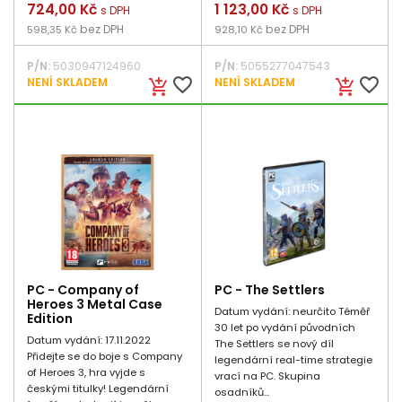
Cena
724,00 Kč
Cena
1 123,00 Kč
s DPH
s DPH
bez DPH
bez DPH
598,35 Kč
928,10 Kč
P/N:
5030947124960
P/N:
5055277047543
favorite_border
favorite_border
NENÍ SKLADEM
NENÍ SKLADEM
add_shopping_cart
add_shopping_cart
PC - Company of
PC - The Settlers
Heroes 3 Metal Case
Datum vydání: neurčito Téměř
Edition
30 let po vydání původních
Datum vydání: 17.11.2022
The Settlers se nový díl
Přidejte se do boje s Company
legendární real-time strategie
of Heroes 3, hra vyjde s
vrací na PC. Skupina
českými titulky! Legendární
osadníků...