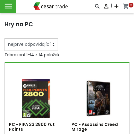

|
0

add
shopping_cart



Hry na PC
Zobrazení 1-14 z 14 položek
PC - FIFA 23 2800 Fut
PC - Assassins Creed
Points
Mirage