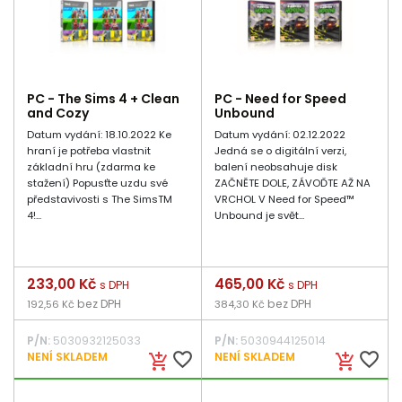
PC - The Sims 4 + Clean
PC - Need for Speed
and Cozy
Unbound
Datum vydání: 18.10.2022 Ke
Datum vydání: 02.12.2022
hraní je potřeba vlastnit
Jedná se o digitální verzi,
základní hru (zdarma ke
balení neobsahuje disk
stažení) Popusťte uzdu své
ZAČNĚTE DOLE, ZÁVOĎTE AŽ NA
představivosti s The SimsTM
VRCHOL V Need for Speed™
4!...
Unbound je svět...
Cena
233,00 Kč
Cena
465,00 Kč
s DPH
s DPH
bez DPH
bez DPH
192,56 Kč
384,30 Kč
P/N:
5030932125033
P/N:
5030944125014
favorite_border
favorite_border
NENÍ SKLADEM
NENÍ SKLADEM
add_shopping_cart
add_shopping_cart