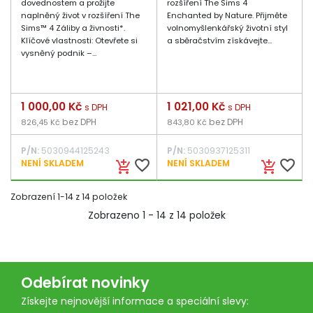
dovednostem a prožijte
rozšíření The Sims 4
naplněný život v rozšíření The
Enchanted by Nature. Přijměte
Sims™ 4 Záliby a živnosti*.
volnomyšlenkářský životní styl
Klíčové vlastnosti: Otevřete si
a sběračstvím získávejte...
vysněný podnik –...
Cena
1 000,00 Kč
Cena
1 021,00 Kč
s DPH
s DPH
bez DPH
bez DPH
826,45 Kč
843,80 Kč
P/N:
5030944125243
P/N:
5030937125311
favorite_border
favorite_border
NENÍ SKLADEM
NENÍ SKLADEM
add_shopping_cart
add_shopping_cart
Zobrazení 1-14 z 14 položek
Zobrazeno 1 - 14 z 14 položek
Odebírat novinky
Získejte nejnovější informace a speciální slevy: