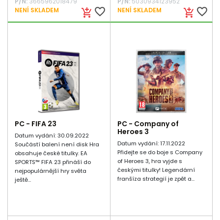
P/N:
3665962018479
P/N:
5030934123952
favorite_border
favorite_border
NENÍ SKLADEM
NENÍ SKLADEM
add_shopping_cart
add_shopping_cart
PC - FIFA 23
PC - Company of
Heroes 3
Datum vydání: 30.09.2022
Datum vydání: 17.11.2022
Součástí balení není disk Hra
Přidejte se do boje s Company
obsahuje české titulky. EA
of Heroes 3, hra vyjde s
SPORTS™ FIFA 23 přináší do
českými titulky! Legendární
nejpopulárnější hry světa
franšíza strategií je zpět a...
ještě...