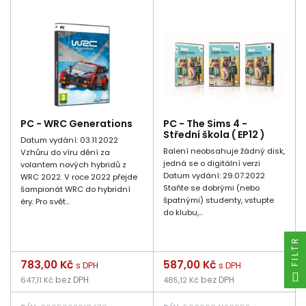
PC - WRC Generations
PC - The Sims 4 -
Střední škola ( EP12 )
Datum vydání: 03.11.2022
Balení neobsahuje žádný disk,
Vzhůru do víru dění za
jedná se o digitální verzi
volantem nových hybridů z
Datum vydání: 29.07.2022
WRC 2022. V roce 2022 přejde
Staňte se dobrými (nebo
šampionát WRC do hybridní
špatnými) studenty, vstupte
éry. Pro svět...
do klubu,...
FILTR
Cena
783,00 Kč
Cena
587,00 Kč
s DPH
s DPH
bez DPH
bez DPH
647,11 Kč
485,12 Kč