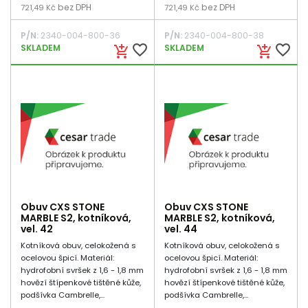
bez DPH
bez DPH
721,49 Kč
721,49 Kč
P/N:
2340-004-800-36
P/N:
2340-004-800-38
favorite_border
favorite_border
SKLADEM
SKLADEM
add_shopping_cart
add_shopping_cart
Obuv CXS STONE
Obuv CXS STONE
MARBLE S2, kotníková,
MARBLE S2, kotníková,
vel. 42
vel. 44
Kotníková obuv, celokožená s
Kotníková obuv, celokožená s
ocelovou špicí. Materiál:
ocelovou špicí. Materiál:
hydrofobní svršek z 1,6 - 1,8 mm
hydrofobní svršek z 1,6 - 1,8 mm
hovězí štípenkové tištěné kůže,
hovězí štípenkové tištěné kůže,
podšívka Cambrelle,...
podšívka Cambrelle,...