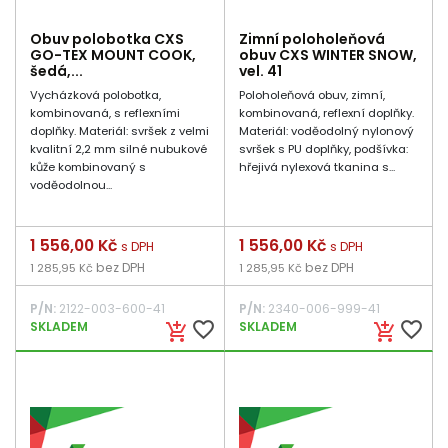
Obuv polobotka CXS
Zimní poloholeňová
GO-TEX MOUNT COOK,
obuv CXS WINTER SNOW,
šedá,...
vel. 41
Vycházková polobotka,
Poloholeňová obuv, zimní,
kombinovaná, s reflexními
kombinovaná, reflexní doplňky.
doplňky. Materiál: svršek z velmi
Materiál: voděodolný nylonový
kvalitní 2,2 mm silné nubukové
svršek s PU doplňky, podšívka:
kůže kombinovaný s
hřejivá nylexová tkanina s...
voděodolnou...
Cena
1 556,00 Kč
Cena
1 556,00 Kč
s DPH
s DPH
bez DPH
bez DPH
1 285,95 Kč
1 285,95 Kč
P/N:
2122-003-600-41
P/N:
2340-006-999-41
favorite_border
favorite_border
SKLADEM
SKLADEM
add_shopping_cart
add_shopping_cart