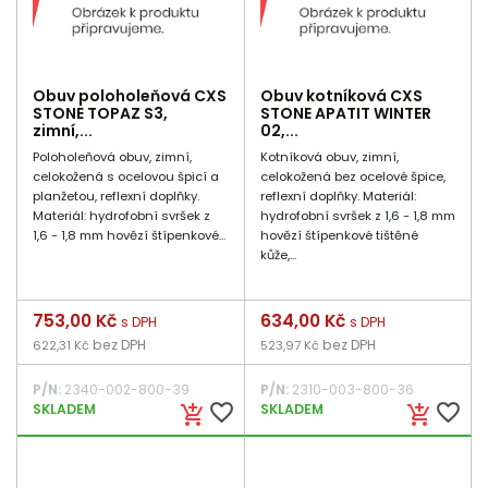
Obuv poloholeňová CXS
Obuv kotníková CXS
STONE TOPAZ S3,
STONE APATIT WINTER
zimní,...
02,...
Poloholeňová obuv, zimní,
Kotníková obuv, zimní,
celokožená s ocelovou špicí a
celokožená bez ocelové špice,
planžetou, reflexní doplňky.
reflexní doplňky. Materiál:
Materiál: hydrofobní svršek z
hydrofobní svršek z 1,6 - 1,8 mm
1,6 - 1,8 mm hovězí štípenkové...
hovězí štípenkové tištěné
kůže,...
Cena
753,00 Kč
Cena
634,00 Kč
s DPH
s DPH
bez DPH
bez DPH
622,31 Kč
523,97 Kč
P/N:
2340-002-800-39
P/N:
2310-003-800-36
favorite_border
favorite_border
SKLADEM
SKLADEM
add_shopping_cart
add_shopping_cart