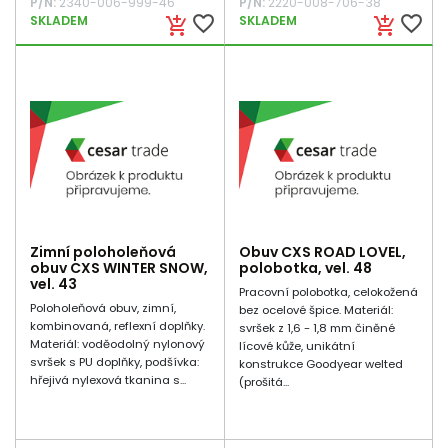
P/N:
2340-006-999-46
P/N:
2220-008-706-38
favorite_border
favorite_border
SKLADEM
SKLADEM
add_shopping_cart
add_shopping_cart
Zimní poloholeňová
Obuv CXS ROAD LOVEL,
obuv CXS WINTER SNOW,
polobotka, vel. 48
vel. 43
Pracovní polobotka, celokožená
Poloholeňová obuv, zimní,
bez ocelové špice. Materiál:
kombinovaná, reflexní doplňky.
svršek z 1,6 - 1,8 mm činěné
Materiál: voděodolný nylonový
lícové kůže, unikátní
svršek s PU doplňky, podšívka:
konstrukce Goodyear welted
hřejivá nylexová tkanina s...
(prošitá...