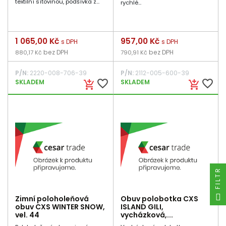
textilní síťovinou, podšívka z...
rychlé...
Cena
1 065,00 Kč
Cena
957,00 Kč
s DPH
s DPH
bez DPH
bez DPH
880,17 Kč
790,91 Kč
P/N:
2220-008-706-39
P/N:
2112-005-600-39
favorite_border
favorite_border
SKLADEM
SKLADEM
add_shopping_cart
add_shopping_cart
FILTR
Zimní poloholeňová
Obuv polobotka CXS
obuv CXS WINTER SNOW,
ISLAND GILI,
vel. 44
vycházková,...