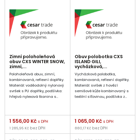
Zimní poloholeňová
Obuv polobotka CXS
obuv CXS WINTER SNOW,
ISLAND GILI,
zimní,...
vycházková,...
Poloholeňová obuv, zimní,
Vycházková polobotka,
kombinovaná, reflexní doplňky.
kombinovaná, reflexní doplňky.
Materiál: voděodolný nylonový
Materiál: svršek z hovězí
svršek s PU doplňky, podšívka:
semišové kůže kombinovaný s
hřejivá nylexová tkanina s...
textilní síťovinou, podšívka z...
Cena
1 556,00 Kč
Cena
1 065,00 Kč
s DPH
s DPH
bez DPH
bez DPH
1 285,95 Kč
880,17 Kč