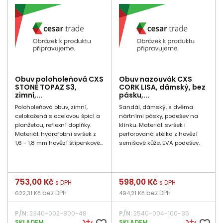
Obuv poloholeňová CXS
Obuv nazouvák CXS
STONE TOPAZ S3,
CORK LISA, dámský, bez
zimní,...
pásku,...
Poloholeňová obuv, zimní,
Sandál, dámský, s dvěma
celokožená s ocelovou špicí a
nártními pásky, podešev na
planžetou, reflexní doplňky.
klínku. Materiál: svršek i
Materiál: hydrofobní svršek z
perforovaná stélka z hovězí
1,6 - 1,8 mm hovězí štípenkové...
semišové kůže, EVA podešev.
Cena
753,00 Kč
Cena
598,00 Kč
s DPH
s DPH
bez DPH
bez DPH
622,31 Kč
494,21 Kč
P/N:
2340-002-800-48
P/N:
2540-004-100-35
SKLADEM
SKLADEM