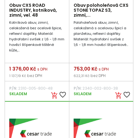
Obuv CXS ROAD
Obuv poloholeňová CXS
INDUSTRY, kotníková,
STONE TOPAZ S3,
zimní, vel. 48
zimní,...
Kotníková obuv, zimní,
Poloholeňová obuv, zimní,
celokožená bez ocelové špice,
celokožená s ocelovou špicí a
reflexní doplňky. Materiál:
planžetou, reflexní doplňky.
hydrofobní svršek z 1,6 - 1,8 mm
Materiál: hydrofobní svršek z
hovězí štípenkové tištěné
1,6 - 1,8 mm hovězí štípenkové...
kůže,...
Cena
1 376,00 Kč
Cena
753,00 Kč
s DPH
s DPH
bez DPH
bez DPH
1 137,19 Kč
622,31 Kč
P/N:
2310-005-800-48
P/N:
2340-002-800-38
favorite_border
favorite_border
SKLADEM
SKLADEM
add_shopping_cart
add_shopping_cart