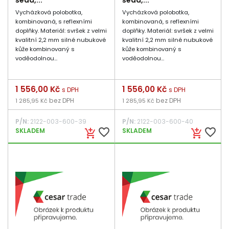
šedá,...
šedá,...
Vycházková polobotka,
Vycházková polobotka,
kombinovaná, s reflexními
kombinovaná, s reflexními
doplňky. Materiál: svršek z velmi
doplňky. Materiál: svršek z velmi
kvalitní 2,2 mm silné nubukové
kvalitní 2,2 mm silné nubukové
kůže kombinovaný s
kůže kombinovaný s
voděodolnou...
voděodolnou...
Cena
1 556,00 Kč
Cena
1 556,00 Kč
s DPH
s DPH
bez DPH
bez DPH
1 285,95 Kč
1 285,95 Kč
P/N:
2122-003-600-39
P/N:
2122-003-600-40
favorite_border
favorite_border
SKLADEM
SKLADEM
add_shopping_cart
add_shopping_cart