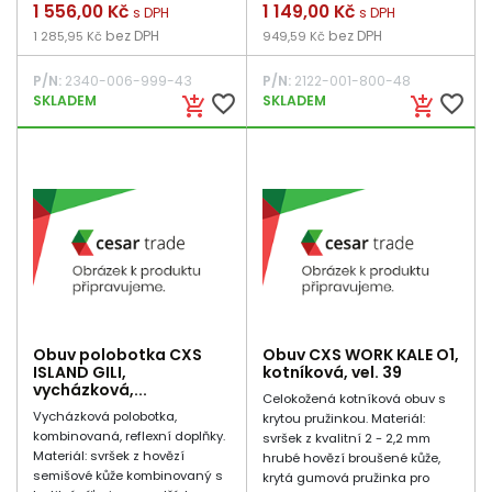
Cena
1 556,00 Kč
Cena
1 149,00 Kč
s DPH
s DPH
bez DPH
bez DPH
1 285,95 Kč
949,59 Kč
P/N:
2340-006-999-43
P/N:
2122-001-800-48
favorite_border
favorite_border
SKLADEM
SKLADEM
add_shopping_cart
add_shopping_cart
Obuv polobotka CXS
Obuv CXS WORK KALE O1,
ISLAND GILI,
kotníková, vel. 39
vycházková,...
Celokožená kotníková obuv s
Vycházková polobotka,
krytou pružinkou. Materiál:
kombinovaná, reflexní doplňky.
svršek z kvalitní 2 - 2,2 mm
Materiál: svršek z hovězí
hrubé hovězí broušené kůže,
semišové kůže kombinovaný s
krytá gumová pružinka pro