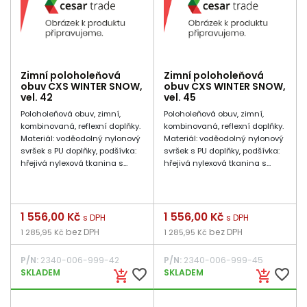
Zimní poloholeňová
Zimní poloholeňová
obuv CXS WINTER SNOW,
obuv CXS WINTER SNOW,
vel. 42
vel. 45
Poloholeňová obuv, zimní,
Poloholeňová obuv, zimní,
kombinovaná, reflexní doplňky.
kombinovaná, reflexní doplňky.
Materiál: voděodolný nylonový
Materiál: voděodolný nylonový
svršek s PU doplňky, podšívka:
svršek s PU doplňky, podšívka:
hřejivá nylexová tkanina s...
hřejivá nylexová tkanina s...
Cena
1 556,00 Kč
Cena
1 556,00 Kč
s DPH
s DPH
bez DPH
bez DPH
1 285,95 Kč
1 285,95 Kč
P/N:
2340-006-999-42
P/N:
2340-006-999-45
favorite_border
favorite_border
SKLADEM
SKLADEM
add_shopping_cart
add_shopping_cart