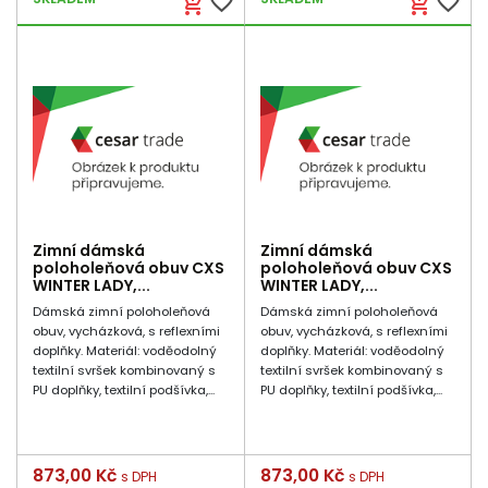
favorite_border
favorite_border
add_shopping_cart
add_shopping_cart
Zimní dámská
Zimní dámská
poloholeňová obuv CXS
poloholeňová obuv CXS
WINTER LADY,...
WINTER LADY,...
Dámská zimní poloholeňová
Dámská zimní poloholeňová
obuv, vycházková, s reflexními
obuv, vycházková, s reflexními
doplňky. Materiál: voděodolný
doplňky. Materiál: voděodolný
textilní svršek kombinovaný s
textilní svršek kombinovaný s
PU doplňky, textilní podšívka,...
PU doplňky, textilní podšívka,...
Cena
873,00 Kč
Cena
873,00 Kč
s DPH
s DPH