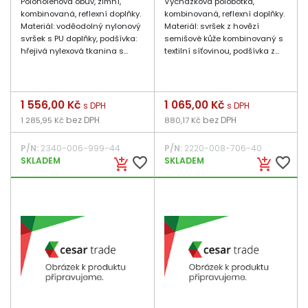
Poloholeňová obuv, zimní,
Vycházková polobotka,
kombinovaná, reflexní doplňky.
kombinovaná, reflexní doplňky.
Materiál: voděodolný nylonový
Materiál: svršek z hovězí
svršek s PU doplňky, podšívka:
semišové kůže kombinovaný s
hřejivá nylexová tkanina s...
textilní síťovinou, podšívka z...
Cena
1 556,00 Kč
Cena
1 065,00 Kč
s DPH
s DPH
bez DPH
bez DPH
1 285,95 Kč
880,17 Kč
P/N:
2340-006-999-44
P/N:
2220-008-706-40
favorite_border
favorite_border
SKLADEM
SKLADEM
add_shopping_cart
add_shopping_cart