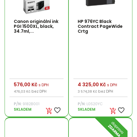
Canon originální ink
HP 976YC Black
PGI 1500XL, black,
Contract PageWide
34.7ml,...
Crtg
Cena
576,00 Kč
Cena
4 325,00 Kč
s DPH
s DPH
bez DPH
bez DPH
476,03 Kč
3 574,38 Kč
P/N:
9182B001
P/N:
L0S20YC
favorite_border
favorite_border
SKLADEM
SKLADEM
add_shopping_cart
add_shopping_cart