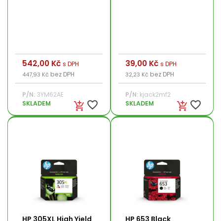
Cena
542,00 Kč
Cena
39,00 Kč
s DPH
s DPH
bez DPH
bez DPH
447,93 Kč
32,23 Kč
P/N:
3YM62AE
P/N:
kjack2mf2
favorite_border
favorite_border
SKLADEM
SKLADEM
add_shopping_cart
add_shopping_cart
HP 305XL High Yield
HP 653 Black