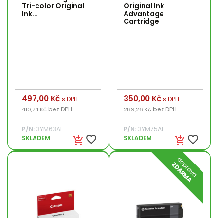
Tri-color Original
Original Ink
Ink...
Advantage
Cartridge
Cena
497,00 Kč
Cena
350,00 Kč
s DPH
s DPH
bez DPH
bez DPH
410,74 Kč
289,26 Kč
P/N:
3YM63AE
P/N:
3YM75AE
favorite_border
favorite_border
SKLADEM
SKLADEM
add_shopping_cart
add_shopping_cart