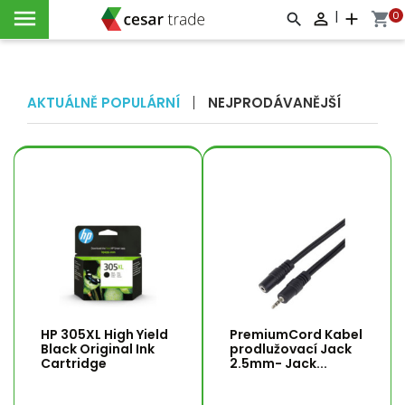

|
0

add
shopping_cart



AKTUÁLNĚ POPULÁRNÍ
NEJPRODÁVANĚJŠÍ
HP 305XL High Yield
PremiumCord Kabel
Black Original Ink
prodlužovací Jack
Cartridge
2.5mm- Jack...