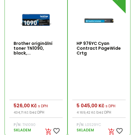
Brother originální
HP 976YC Cyan
toner TN1090,
Contract PageWide
black,...
Crtg
Cena
526,00 Kč
Cena
5 045,00 Kč
s DPH
s DPH
bez DPH
bez DPH
434,71 Kč
4 169,42 Kč
P/N:
TN1090
P/N:
L0S29YC
favorite_border
favorite_border
SKLADEM
SKLADEM
add_shopping_cart
add_shopping_cart