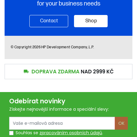
DOPRAVA ZDARMA
NAD 2999 KČ

Odebírat novinky
Získejte nejnovější informace a speciální slevy:
OK
Souhlas se
zpracováním osobních údajů
.