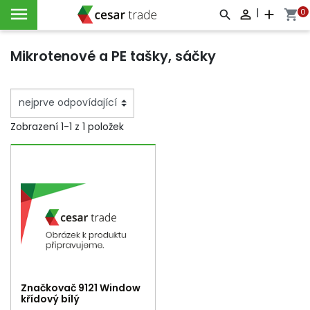

|
0

add
shopping_cart



Mikrotenové a PE tašky, sáčky
Zobrazení 1-1 z 1 položek
Značkovač 9121 Window
křídový bílý