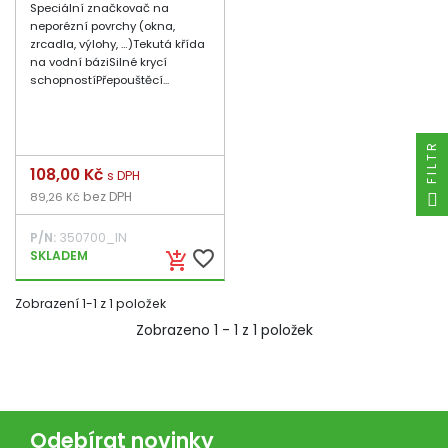
Speciální značkovač na
neporézní povrchy (okna,
zrcadla, výlohy, …)Tekutá křída
na vodní báziSilné krycí
schopnostíPřepouštěcí...
FILTR
Cena
108,00 Kč
s DPH
bez DPH
89,26 Kč
P/N:
350700_IN
favorite_border
SKLADEM
add_shopping_cart
Zobrazení 1-1 z 1 položek
Zobrazeno 1 - 1 z 1 položek
Odebírat novinky