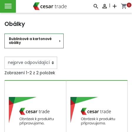

|
0

add
shopping_cart



Obálky
Bublinkové a kartonové
obálky
Zobrazení 1-2 z 2 položek