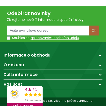
Odebírat novinky
Získejte nejnovější informace a speciální slevy:
OK
Souhlas se
zpracováním osobních údajů
.
Informace o obchodu
O nákupu
Další informace
Váš účet
4.6
/
5
SKVĚLÉ
85 hodnocení
© 2026 - CESARTRADE s.r.o. Všechna práva vyhrazena
PODÍVEJTE SE NA