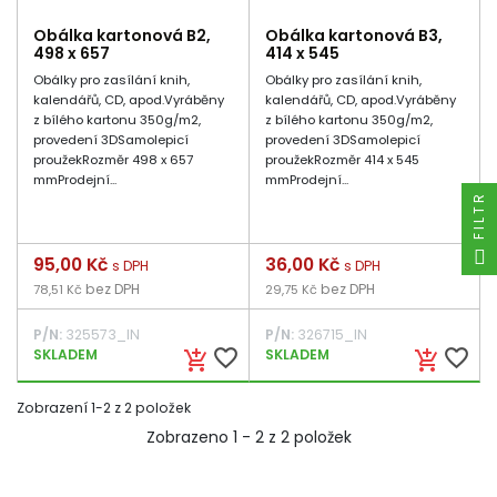
Obálka kartonová B2,
Obálka kartonová B3,
498 x 657
414 x 545
Obálky pro zasílání knih,
Obálky pro zasílání knih,
kalendářů, CD, apod.Vyráběny
kalendářů, CD, apod.Vyráběny
z bílého kartonu 350g/m2,
z bílého kartonu 350g/m2,
provedení 3DSamolepicí
provedení 3DSamolepicí
proužekRozměr 498 x 657
proužekRozměr 414 x 545
mmProdejní...
mmProdejní...
FILTR
Cena
95,00 Kč
Cena
36,00 Kč
s DPH
s DPH
bez DPH
bez DPH
78,51 Kč
29,75 Kč
P/N:
325573_IN
P/N:
326715_IN
favorite_border
favorite_border
SKLADEM
SKLADEM
add_shopping_cart
add_shopping_cart
Zobrazení 1-2 z 2 položek
Zobrazeno 1 - 2 z 2 položek