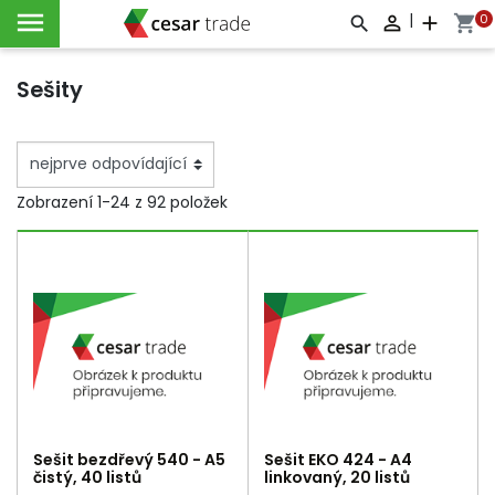

|
0

add
shopping_cart



Sešity
Zobrazení 1-24 z 92 položek
Sešit bezdřevý 540 - A5
Sešit EKO 424 - A4
čistý, 40 listů
linkovaný, 20 listů