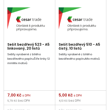
Sešit bezdřevý 523 - A5
Sešit bezdřevý 510 - A5
linkovaný, 20 listů
čistý, 10 listů
Sešity vyrobené z bílého
Sešity vyrobené z bílého
bezdřevého papíruŠíře linky 12
bezdřevého papíruMix motivů
mmMix motivů
Cena
7,00 Kč
Cena
5,00 Kč
s DPH
s DPH
bez DPH
bez DPH
5,79 Kč
4,13 Kč