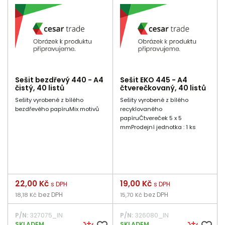
Sešit bezdřevý 440 - A4
Sešit EKO 445 - A4
čistý, 40 listů
čtverečkovaný, 40 listů
Sešity vyrobené z bílého
Sešity vyrobené z bílého
bezdřevého papíruMix motivů
recyklovaného
papíruČtvereček 5 x 5
mmProdejní jednotka : 1 ks
Cena
22,00 Kč
Cena
19,00 Kč
s DPH
s DPH
bez DPH
bez DPH
18,18 Kč
15,70 Kč
P/N:
327075_IN
P/N:
326080_IN
SKLADEM
SKLADEM