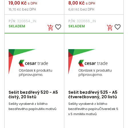
Cena
19,00 Kč
Cena
8,00 Kč
s DPH
s DPH
bez DPH
bez DPH
15,70 Kč
6,61 Kč
P/N:
320654_IN
P/N:
320666_IN
favorite_border
favorite_border
SKLADEM
SKLADEM
add_shopping_cart
add_shopping_cart
Sešit bezdřevý 520 - A5
Sešit bezdřevý 525 - A5
čistý, 20 listů
čtverečkovaný, 20 listů
Sešity vyrobené z bílého
Sešity vyrobené z bílého
bezdřevého papíruMix motivů
bezdřevého papíruČtvereček 5
x 5 mmMix motivů