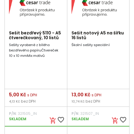
Sešit bezdřevý 5110 - A5
Sešit notový A5 na šířku
čtverečkovaný, 10 listů
16 listů
Sešity vyrobené z bílého
Školní sešity speciální
bezdřevého papíruČtvereček
10 x 10 mmMix motivů
Cena
5,00 Kč
Cena
13,00 Kč
s DPH
s DPH
bez DPH
bez DPH
4,13 Kč
10,74 Kč
P/N:
321505_IN
P/N:
321507_IN
favorite_border
favorite_border
SKLADEM
SKLADEM
add_shopping_cart
add_shopping_cart