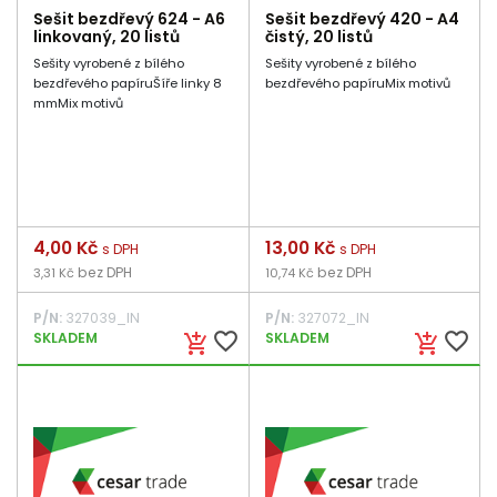
Sešit bezdřevý 624 - A6
Sešit bezdřevý 420 - A4
linkovaný, 20 listů
čistý, 20 listů
Sešity vyrobené z bílého
Sešity vyrobené z bílého
bezdřevého papíruŠíře linky 8
bezdřevého papíruMix motivů
mmMix motivů
Cena
4,00 Kč
Cena
13,00 Kč
s DPH
s DPH
bez DPH
bez DPH
3,31 Kč
10,74 Kč
P/N:
327039_IN
P/N:
327072_IN
favorite_border
favorite_border
SKLADEM
SKLADEM
add_shopping_cart
add_shopping_cart