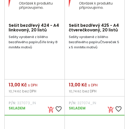
Sešit bezdřevý 424 - A4
Sešit bezdřevý 425 - A4
linkovaný, 20 listů
čtverečkovaný, 20 listů
Sešity vyrobené z bílého
Sešity vyrobené z bílého
bezdřevého papíruŠíře linky 8
bezdřevého papíruČtvereček 5
mmMix motivů
x 5 mmMix motivů
Cena
13,00 Kč
Cena
13,00 Kč
s DPH
s DPH
bez DPH
bez DPH
10,74 Kč
10,74 Kč
P/N:
327073_IN
P/N:
327074_IN
favorite_border
favorite_border
SKLADEM
SKLADEM
add_shopping_cart
add_shopping_cart