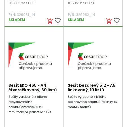
bez DPH
bez DPH
11,57 Kč
11,57 Kč
P/N:
326081_IN
P/N:
326082_IN
favorite_border
favorite_border
SKLADEM
SKLADEM
add_shopping_cart
add_shopping_cart
Sešit EKO 465 - A4
Sešit bezdřevý 512 - A5
čtverečkovaný, 60 listů
linkovaný, 10 listů
Sešity vyrobené z bílého
Sešity vyrobené z bílého
recyklovaného
bezdřevého papíruŠíře linky 16
papíruČtvereček 5 x 5
mmMix motivů
mmProdejní jednotka : 1 ks