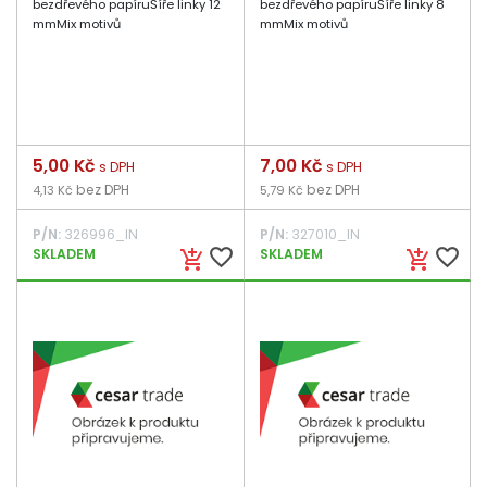
bezdřevého papíruŠíře linky 12
bezdřevého papíruŠíře linky 8
mmMix motivů
mmMix motivů
Cena
5,00 Kč
Cena
7,00 Kč
s DPH
s DPH
bez DPH
bez DPH
4,13 Kč
5,79 Kč
P/N:
326996_IN
P/N:
327010_IN
favorite_border
favorite_border
SKLADEM
SKLADEM
add_shopping_cart
add_shopping_cart