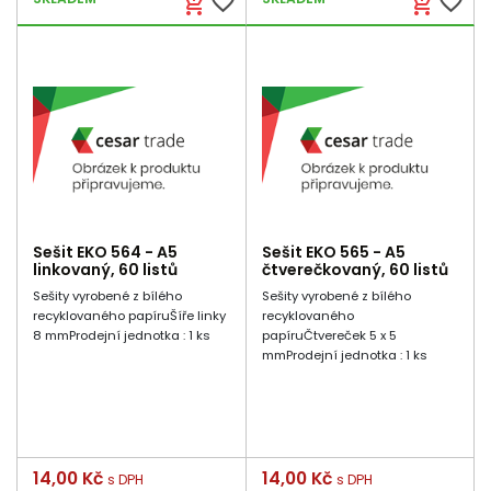
favorite_border
favorite_border
add_shopping_cart
add_shopping_cart
Sešit EKO 564 - A5
Sešit EKO 565 - A5
linkovaný, 60 listů
čtverečkovaný, 60 listů
Sešity vyrobené z bílého
Sešity vyrobené z bílého
recyklovaného papíruŠíře linky
recyklovaného
8 mmProdejní jednotka : 1 ks
papíruČtvereček 5 x 5
mmProdejní jednotka : 1 ks
Cena
14,00 Kč
Cena
14,00 Kč
s DPH
s DPH