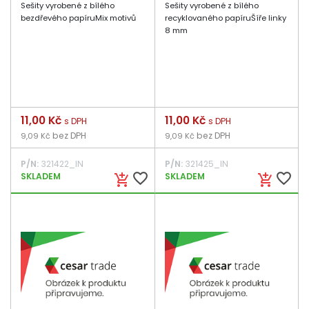
Sešity vyrobené z bílého
Sešity vyrobené z bílého
bezdřevého papíruMix motivů
recyklovaného papíruŠíře linky
8 mm
Cena
11,00 Kč
Cena
11,00 Kč
s DPH
s DPH
bez DPH
bez DPH
9,09 Kč
9,09 Kč
P/N:
321422_IN
P/N:
321425_IN
favorite_border
favorite_border
SKLADEM
SKLADEM
add_shopping_cart
add_shopping_cart