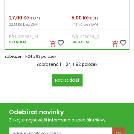
Cena
27,00 Kč
Cena
5,00 Kč
s DPH
s DPH
bez DPH
bez DPH
22,31 Kč
4,13 Kč
P/N:
326083_IN
P/N:
326084_IN
favorite_border
favorite_border
SKLADEM
SKLADEM
add_shopping_cart
add_shopping_cart
Zobrazení 1-24 z 92 položek
Zobrazeno 1 - 24 z 92 položek
Načíst další
Odebírat novinky
Získejte nejnovější informace a speciální slevy:
OK