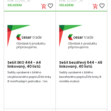
P/N:
322195_IN
P/N:
322997_IN
favorite_border
favorite_border
SKLADEM
SKLADEM
add_shopping_cart
add_shopping_cart
Sešit EKO 444 - A4
Sešit bezdřevý 644 - A6
linkovaný, 40 listů
linkovaný, 40 listů
Sešity vyrobené z bílého
Sešity vyrobené z bílého
recyklovaného papíruŠíře linky
bezdřevého papíruŠíře linky 8
8 mmProdejní jednotka : 1 ks
mmMix motivů