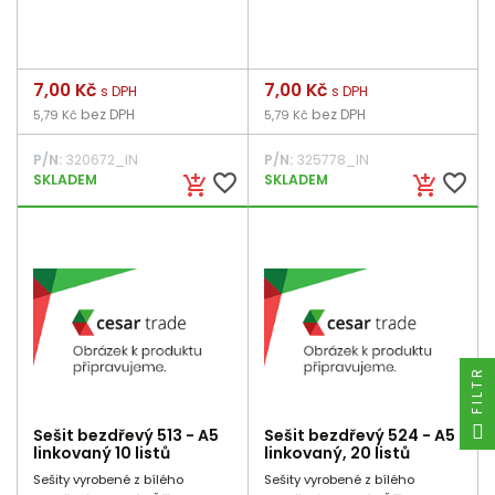
Cena
7,00 Kč
Cena
7,00 Kč
s DPH
s DPH
bez DPH
bez DPH
5,79 Kč
5,79 Kč
P/N:
320672_IN
P/N:
325778_IN
favorite_border
favorite_border
SKLADEM
SKLADEM
add_shopping_cart
add_shopping_cart
FILTR
Sešit bezdřevý 513 - A5
Sešit bezdřevý 524 - A5
linkovaný 10 listů
linkovaný, 20 listů
Sešity vyrobené z bílého
Sešity vyrobené z bílého