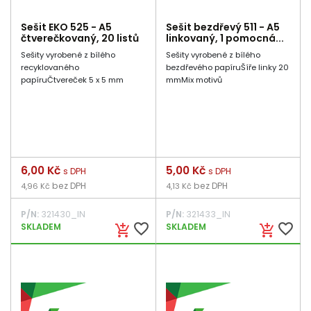
Sešit EKO 525 - A5
Sešit bezdřevý 511 - A5
čtverečkovaný, 20 listů
linkovaný, 1 pomocná...
Sešity vyrobené z bílého
Sešity vyrobené z bílého
recyklovaného
bezdřevého papíruŠíře linky 20
papíruČtvereček 5 x 5 mm
mmMix motivů
Cena
6,00 Kč
Cena
5,00 Kč
s DPH
s DPH
bez DPH
bez DPH
4,96 Kč
4,13 Kč
P/N:
321430_IN
P/N:
321433_IN
favorite_border
favorite_border
SKLADEM
SKLADEM
add_shopping_cart
add_shopping_cart