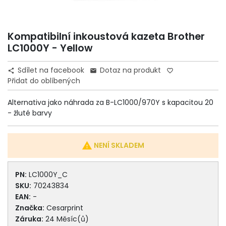
Kompatibilní inkoustová kazeta Brother
LC1000Y - Yellow
Sdílet na facebook
Dotaz na produkt


favorite_border
Přidat do oblíbených
Alternativa jako náhrada za B-LC1000/970Y s kapacitou 20
- žluté barvy

NENÍ SKLADEM
PN:
LC1000Y_C
SKU:
70243834
EAN:
-
Značka:
Cesarprint
Záruka:
24 Měsíc(ů)