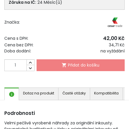
Záruka na IČ:
24 Měsíc(ů)
Značka:
42,00 Kč
Cena s DPH:
Cena bez DPH:
34,71 Kč
Doba dodání:
na vyžádání

Přidat do košíku


Dotaz na produkt
Časté otázky
Kompatibilita
J

Podrobnosti
Velmi pečlivě vyrobené náhrady za originální inkousty.