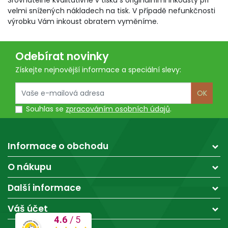
Srovnatelné kvalitativně v tisku s originálními inkousty při
velmi snížených nákladech na tisk. V případě nefunkčnosti
výrobku Vám inkoust obratem vyměníme.
Odebírat novinky
Získejte nejnovější informace a speciální slevy:
OK
Souhlas se
zpracováním osobních údajů
.
Informace o obchodu
O nákupu
Další informace
Váš účet
4.6
/
5
SKVĚLÉ