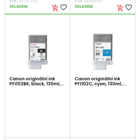
P/N:
4432C001
P/N:
0894B001
favorite_border
favorite_border
SKLADEM
SKLADEM
add_shopping_cart
add_shopping_cart
Canon originální ink
Canon originální ink
PFI102BK, black, 130ml,...
PFI102C, cyan, 130ml,...