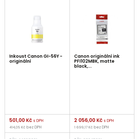
Inkoust Canon GI-56Y -
Canon originální ink
originální
PFI102MBK, matte
black,...
Cena
501,00 Kč
Cena
2 056,00 Kč
s DPH
s DPH
bez DPH
bez DPH
414,05 Kč
1 699,17 Kč