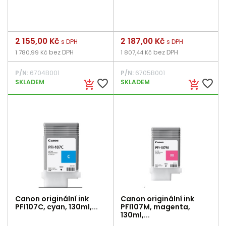
Cena
2 155,00 Kč
Cena
2 187,00 Kč
s DPH
s DPH
bez DPH
bez DPH
1 780,99 Kč
1 807,44 Kč
P/N:
6704B001
P/N:
6705B001
favorite_border
favorite_border
SKLADEM
SKLADEM
add_shopping_cart
add_shopping_cart
Canon originální ink
Canon originální ink
PFI107C, cyan, 130ml,...
PFI107M, magenta,
130ml,...