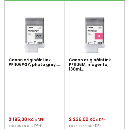
Canon originální ink
Canon originální ink
PFI106PGY, photo grey,...
PFI106M, magenta,
130ml,...
Cena
2 195,00 Kč
Cena
2 236,00 Kč
s DPH
s DPH
bez DPH
bez DPH
1 814,05 Kč
1 847,93 Kč