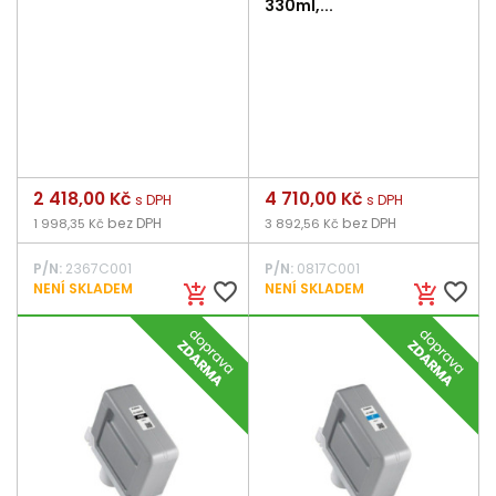
330ml,...
Cena
2 418,00 Kč
Cena
4 710,00 Kč
s DPH
s DPH
bez DPH
bez DPH
1 998,35 Kč
3 892,56 Kč
P/N:
2367C001
P/N:
0817C001
favorite_border
favorite_border
NENÍ SKLADEM
NENÍ SKLADEM
add_shopping_cart
add_shopping_cart