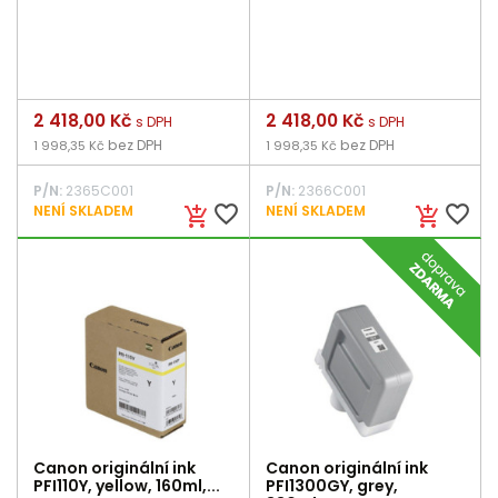
Cena
2 418,00 Kč
Cena
2 418,00 Kč
s DPH
s DPH
bez DPH
bez DPH
1 998,35 Kč
1 998,35 Kč
P/N:
2365C001
P/N:
2366C001
favorite_border
favorite_border
NENÍ SKLADEM
NENÍ SKLADEM
add_shopping_cart
add_shopping_cart
Canon originální ink
Canon originální ink
PFI110Y, yellow, 160ml,...
PFI1300GY, grey,