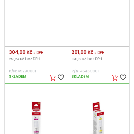
Cena
304,00 Kč
Cena
201,00 Kč
s DPH
s DPH
bez DPH
bez DPH
251,24 Kč
166,12 Kč
P/N:
4529C001
P/N:
4546C001
favorite_border
favorite_border
SKLADEM
SKLADEM
add_shopping_cart
add_shopping_cart