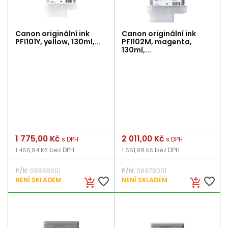
Canon originální ink
Canon originální ink
PFI101Y, yellow, 130ml,...
PFI102M, magenta,
130ml,...
Cena
1 775,00 Kč
Cena
2 011,00 Kč
s DPH
s DPH
bez DPH
bez DPH
1 466,94 Kč
1 661,98 Kč
P/N:
0886B001
P/N:
0897B001
favorite_border
favorite_border
NENÍ SKLADEM
NENÍ SKLADEM
add_shopping_cart
add_shopping_cart