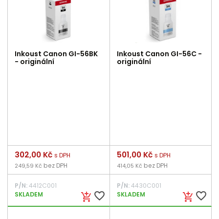
Inkoust Canon GI-56BK
Inkoust Canon GI-56C -
- originální
originální
Cena
302,00 Kč
Cena
501,00 Kč
s DPH
s DPH
bez DPH
bez DPH
249,59 Kč
414,05 Kč
P/N:
4412C001
P/N:
4430C001
favorite_border
favorite_border
SKLADEM
SKLADEM
add_shopping_cart
add_shopping_cart