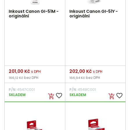
Inkoust Canon GI-51M -
Inkoust Canon GI-51Y -
originální
originální
Cena
201,00 Kč
Cena
202,00 Kč
s DPH
s DPH
bez DPH
bez DPH
166,12 Kč
166,94 Kč
P/N:
4547C001
P/N:
4548C001
favorite_border
favorite_border
SKLADEM
SKLADEM
add_shopping_cart
add_shopping_cart