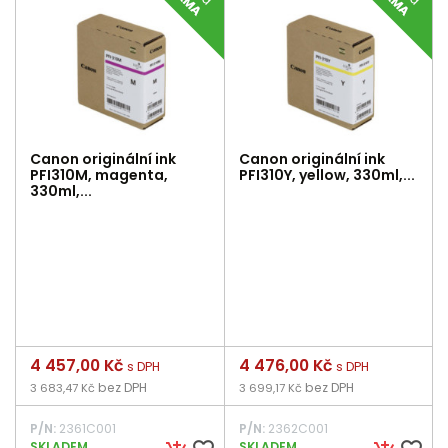
Canon originální ink
Canon originální ink
PFI310M, magenta,
PFI310Y, yellow, 330ml,...
330ml,...
Cena
4 457,00 Kč
Cena
4 476,00 Kč
s DPH
s DPH
bez DPH
bez DPH
3 683,47 Kč
3 699,17 Kč
P/N:
2361C001
P/N:
2362C001
SKLADEM
SKLADEM