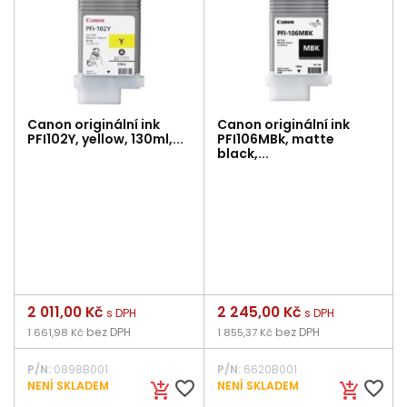
Canon originální ink
Canon originální ink
PFI102Y, yellow, 130ml,...
PFI106MBk, matte
black,...
Cena
2 011,00 Kč
Cena
2 245,00 Kč
s DPH
s DPH
bez DPH
bez DPH
1 661,98 Kč
1 855,37 Kč
P/N:
0898B001
P/N:
6620B001
favorite_border
favorite_border
NENÍ SKLADEM
NENÍ SKLADEM
add_shopping_cart
add_shopping_cart