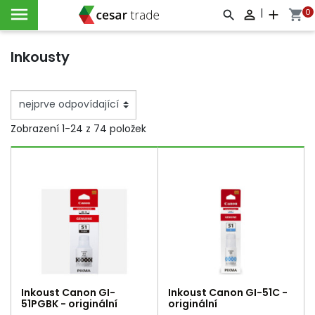

|
0

add
shopping_cart



Inkousty
Zobrazení 1-24 z 74 položek
Inkoust Canon GI-
Inkoust Canon GI-51C -
51PGBK - originální
originální