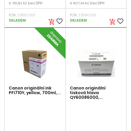
bez DPH
bez DPH
6 781,82 Kč
6 807,44 Kč
P/N:
2355C001
P/N:
2356C001
favorite_border
favorite_border
SKLADEM
SKLADEM
add_shopping_cart
add_shopping_cart
Canon originální ink
Canon originální
PFI710Y, yellow, 700ml,...
tisková hlava
QY60086000,...