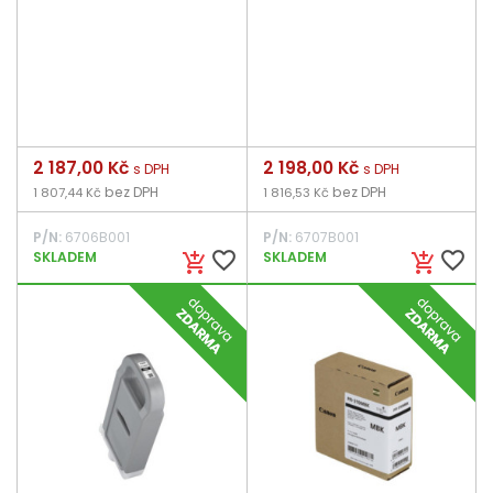
Cena
2 187,00 Kč
Cena
2 198,00 Kč
s DPH
s DPH
bez DPH
bez DPH
1 807,44 Kč
1 816,53 Kč
P/N:
6706B001
P/N:
6707B001
favorite_border
favorite_border
SKLADEM
SKLADEM
add_shopping_cart
add_shopping_cart