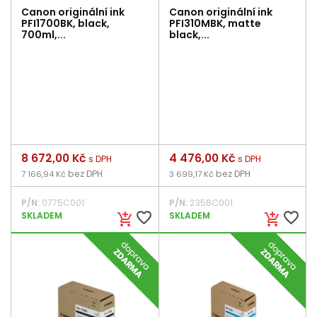
Canon originální ink
Canon originální ink
PFI1700BK, black,
PFI310MBK, matte
700ml,...
black,...
Cena
8 672,00 Kč
Cena
4 476,00 Kč
s DPH
s DPH
bez DPH
bez DPH
7 166,94 Kč
3 699,17 Kč
P/N:
0775C001
P/N:
2358C001
favorite_border
favorite_border
SKLADEM
SKLADEM
add_shopping_cart
add_shopping_cart