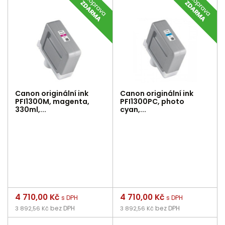
Canon originální ink
Canon originální ink
PFI1300M, magenta,
PFI1300PC, photo
330ml,...
cyan,...
Cena
4 710,00 Kč
Cena
4 710,00 Kč
s DPH
s DPH
bez DPH
bez DPH
3 892,56 Kč
3 892,56 Kč