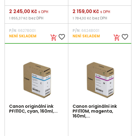
Cena
2 245,00 Kč
Cena
2 159,00 Kč
s DPH
s DPH
bez DPH
bez DPH
1 855,37 Kč
1 784,30 Kč
P/N:
6627B001
P/N:
6624B001
favorite_border
favorite_border
NENÍ SKLADEM
NENÍ SKLADEM
add_shopping_cart
add_shopping_cart
Canon originální ink
Canon originální ink
PFI110C, cyan, 160ml,...
PFI110M, magenta,
160ml,...