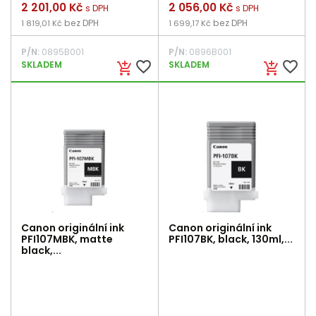
Cena
2 201,00 Kč
Cena
2 056,00 Kč
s DPH
s DPH
bez DPH
bez DPH
1 819,01 Kč
1 699,17 Kč
P/N:
0895B001
P/N:
0896B001
favorite_border
favorite_border
SKLADEM
SKLADEM
add_shopping_cart
add_shopping_cart
Canon originální ink
Canon originální ink
PFI107MBK, matte
PFI107BK, black, 130ml,...
black,...