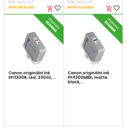
P/N:
0813C001
P/N:
0815C001
favorite_border
favorite_border
NENÍ SKLADEM
NENÍ SKLADEM
add_shopping_cart
add_shopping_cart
Canon originální ink
Canon originální ink
PFI1300R, red, 330ml,...
PFI1300MBK, matte
black,...