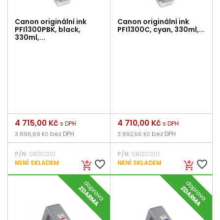
Canon originální ink
Canon originální ink
PFI1300PBK, black,
PFI1300C, cyan, 330ml,...
330ml,...
Cena
4 715,00 Kč
Cena
4 710,00 Kč
s DPH
s DPH
bez DPH
bez DPH
3 896,69 Kč
3 892,56 Kč
P/N:
0811C001
P/N:
0812C001
favorite_border
favorite_border
NENÍ SKLADEM
NENÍ SKLADEM
add_shopping_cart
add_shopping_cart