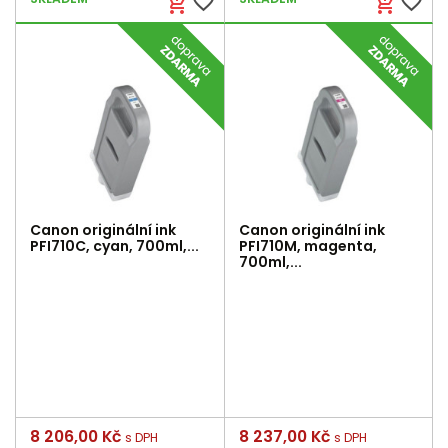
favorite_border
favorite_border
add_shopping_cart
add_shopping_cart
Canon originální ink
Canon originální ink
PFI710C, cyan, 700ml,...
PFI710M, magenta,
700ml,...
Cena
8 206,00 Kč
Cena
8 237,00 Kč
s DPH
s DPH