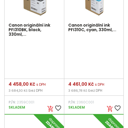
Canon originální ink
Canon originální ink
PFI310BK, black,
PFI310C, cyan, 330ml,...
330ml,...
Cena
4 458,00 Kč
Cena
4 461,00 Kč
s DPH
s DPH
bez DPH
bez DPH
3 684,30 Kč
3 686,78 Kč
P/N:
2359C001
P/N:
2360C001
favorite_border
favorite_border
SKLADEM
SKLADEM
add_shopping_cart
add_shopping_cart