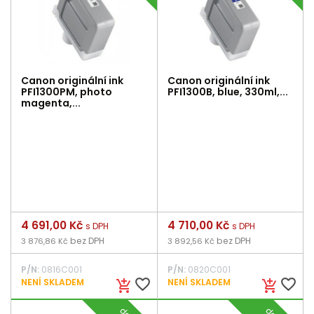
Canon originální ink
Canon originální ink
PFI1300PM, photo
PFI1300B, blue, 330ml,...
magenta,...
Cena
4 691,00 Kč
Cena
4 710,00 Kč
s DPH
s DPH
bez DPH
bez DPH
3 876,86 Kč
3 892,56 Kč
P/N:
0816C001
P/N:
0820C001
favorite_border
favorite_border
NENÍ SKLADEM
NENÍ SKLADEM
add_shopping_cart
add_shopping_cart