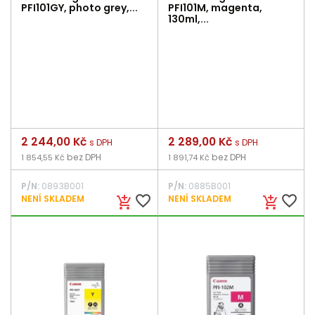
PFI101GY, photo grey,...
PFI101M, magenta,
130ml,...
Cena
2 244,00 Kč
Cena
2 289,00 Kč
s DPH
s DPH
bez DPH
bez DPH
1 854,55 Kč
1 891,74 Kč
P/N:
0893B001
P/N:
0885B001
favorite_border
favorite_border
NENÍ SKLADEM
NENÍ SKLADEM
add_shopping_cart
add_shopping_cart