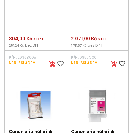
Cena
304,00 Kč
Cena
2 071,00 Kč
s DPH
s DPH
bez DPH
bez DPH
251,24 Kč
1 711,57 Kč
P/N:
2936B005
P/N:
0857C001
favorite_border
favorite_border
NENÍ SKLADEM
NENÍ SKLADEM
add_shopping_cart
add_shopping_cart
Canon originální ink
Canon originální ink