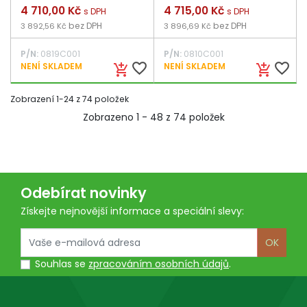
Cena
4 710,00 Kč
Cena
4 715,00 Kč
s DPH
s DPH
bez DPH
bez DPH
3 892,56 Kč
3 896,69 Kč
P/N:
0819C001
P/N:
0810C001
favorite_border
favorite_border
NENÍ SKLADEM
NENÍ SKLADEM
add_shopping_cart
add_shopping_cart
Zobrazení 1-24 z 74 položek
Zobrazeno 1 - 48 z 74 položek
Odebírat novinky
Získejte nejnovější informace a speciální slevy:
OK
Souhlas se
zpracováním osobních údajů
.