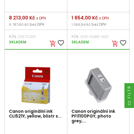
Cena
8 213,00 Kč
Cena
1 654,00 Kč
s DPH
s DPH
bez DPH
bez DPH
6 787,60 Kč
1 366,94 Kč
P/N:
2357C001
P/N:
QY6-0086-000
favorite_border
favorite_border
SKLADEM
SKLADEM
add_shopping_cart
add_shopping_cart
FILTR
Canon originální ink
Canon originální ink
CLI521Y, yellow, blistr s...
PFI1100PGY, photo
grey,...