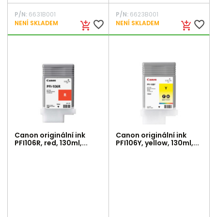
P/N:
6631B001
P/N:
6623B001
favorite_border
favorite_border
NENÍ SKLADEM
NENÍ SKLADEM
add_shopping_cart
add_shopping_cart
Canon originální ink
Canon originální ink
PFI106R, red, 130ml,...
PFI106Y, yellow, 130ml,...