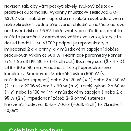
Navržen tak, aby vám poskytl skvělý zvukový zážitek v
prostředí automobilu. Výkonný můstkový zesilovač GM-
A3702 vám nabídne naprostou instalační svobodu a velmi
nízké zkreslení. Jedno tělo tvořící chladič umožňuje úpravu
nastavení zisku až 6.5V, takže zvuk v prostředí automobilu
můžete proměnit v opravdový zážitek ze zvuku, který jste
dosud hledali. GM-A3702 podporuje reproduktory o
impedanci 2 a 4 ohmy, a v můstkovém zapojení dokáže
produkovat výkon až 500 W. Technické parametry Poměr
S/N: > 95 dB LPF: 80 Hz (-12 dB/oct) Rozměry šasi (Š x H x D):
246 x 60 x 180 mm Hmotnost: 1,4 kg Reproduktorové
konektory: Šroubovací Maximální výkon 500 W (v
můstkovém zapojení) nebo 2 x 170 W (4 ?) nebo 2 x 250 W
(2 ?) CEA 2006 výkon: 2 x 60 W (4 ?) Trvalý výkon: 2 x 60 W
(4 ?) nebo 1 x 190 W (4? v můstkovém zapojení) nebo 2 x
95 W (2 ?) Impedanční zátěž: 2-8 ohmů (Stereo)
Frekvenční odezva: 10Hz ~ 70kHz (+0dB, -3dB) Hz Zkreslení:
<0,05%
Odebírat novinky