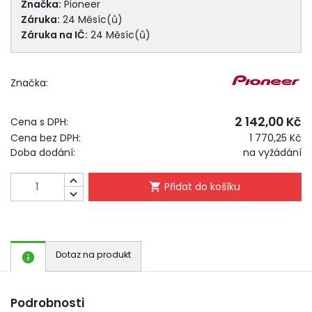
Značka:
Pioneer
Záruka:
24 Měsíc(ů)
Záruka na IČ:
24 Měsíc(ů)
Značka:
2 142,00 Kč
Cena s DPH:
Cena bez DPH:
1 770,25 Kč
Doba dodání:
na vyžádání

Přidat do košíku


Dotaz na produkt

Podrobnosti