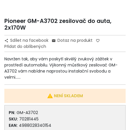
Pioneer GM-A3702 zesilovač do auta,
2x170W
Sdílet na facebook
Dotaz na produkt


favorite_border
Přidat do oblíbených
Navržen tak, aby vám poskytl skvělý zvukový zážitek v
prostředí automobilu. Výkonný můstkový zesilovač GM-
A3702 vám nabídne naprostou instalační svobodu a
velmi......

NENÍ SKLADEM
PN:
GM-A3702
SKU:
70281445
EAN:
4988028340154