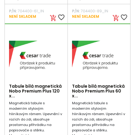
P/N:
704400-61_IN
P/N:
704400-89_IN
favorite_border
favorite_border
NENÍ SKLADEM
NENÍ SKLADEM
add_shopping_cart
add_shopping_cart
Tabule bílá magnetická
Tabule bílá magnetická
Nobo Premium Plus 120
Nobo Premium Plus 60
x...
x...
Magnetická tabule s
Magnetická tabule s
moderním stylovým
moderním stylovým
hliníkovým rámem. Upevnění v
hliníkovým rámem. Upevnění v
rozích do zdi, obsahuje
rozích do zdi, obsahuje
prostornou přihrádku na
prostornou přihrádku na
popisovače a stěrku.
popisovače a stěrku.