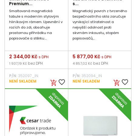
Premium...
s...
Smaltovaná magnetická
Magnetický povrch z tvrzeného
tabule s moderním stylovým
bezpečnostního skla zaručuje
hliníkovým rámem. Upevnění v
vynikající stíratelnost a
rozích do zdi, obsahuje
nejvyšší odolnost proti
prostornou přihrádku na
skvrnám inkoustu, stopám
popisovače a stěrku....
popisovačů,...
Cena
2 344,00 Kč
Cena
5 877,00 Kč
s DPH
s DPH
bez DPH
bez DPH
1 937,19 Kč
4 857,02 Kč
P/N:
352097_IN
P/N:
352094_IN
favorite_border
favorite_border
NENÍ SKLADEM
NENÍ SKLADEM
add_shopping_cart
add_shopping_cart