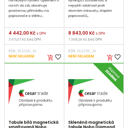
hliníkovým rámem. Upevnění v
vynikající stíratelnost a
rozích do zdi, obsahuje
nejvyšší odolnost proti
prostornou přihrádku na
skvrnám inkoustu, stopám
popisovače a stěrku....
popisovačů,...
Cena
4 442,00 Kč
Cena
8 843,00 Kč
s DPH
s DPH
bez DPH
bez DPH
3 671,07 Kč
7 308,26 Kč
P/N:
352098_IN
P/N:
352095_IN
favorite_border
favorite_border
NENÍ SKLADEM
NENÍ SKLADEM
add_shopping_cart
add_shopping_cart
Tabule bílá magnetická
Skleněná magnetická
smaltovaná Nobo
tabule Nobo Diamond