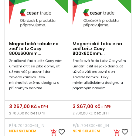
Magnetická tabule na
Magnetická tabule na
zeď Leitz Cosy
zeď Leitz Cosy
800x600mm...
800x600mm...
Značková řada Leitz Cosy vám
Značková řada Leitz Cosy vám
umožní cítit se jako doma, ať
umožní cítit se jako doma, ať
už vás váš pracovní den
už vás váš pracovní den
zavede kamkoli. Díky
zavede kamkoli. Díky
minimalistickému designu a
minimalistickému designu a
příjemným barvám...
příjemným barvám...
Cena
3 267,00 Kč
Cena
3 267,00 Kč
s DPH
s DPH
bez DPH
bez DPH
2 700,00 Kč
2 700,00 Kč
P/N:
704300-61_IN
P/N:
704300-89_IN
favorite_border
favorite_border
NENÍ SKLADEM
NENÍ SKLADEM
add_shopping_cart
add_shopping_cart