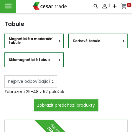

|
0

add
shopping_cart



Tabule
Magnetické a moderační
Korkové tabule
tabule
Sklomagnetické tabule
Zobrazení 25-48 z 52 položek
Zobrazit předchozí produkty