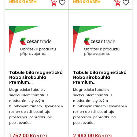
favorite_border
favorite_border
NENÍ SKLADEM
NENÍ SKLADEM
add_shopping_cart
add_shopping_cart
Tabule bílá magnetická
Tabule bílá magnetická
Nobo širokoúhlá
Nobo širokoúhlá
Premium...
Premium...
Magnetická tabule v
Magnetická tabule v
širokoúhlém formátu s
širokoúhlém formátu s
moderním stylovým
moderním stylovým
hliníkovým rámem. Upevnění v
hliníkovým rámem. Upevnění v
rozích do zdi, obsahuje
rozích do zdi, obsahuje
prostornou přihrádku na
prostornou přihrádku na
popisovače...
popisovače...
Cena
1 752,00 Kč
Cena
2 963,00 Kč
s DPH
s DPH