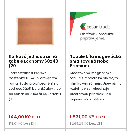
Korková jednostranná
Tabule bílá magnetická
tabule Economy 60x40
smaltovaná Nobo
(20...
Premium...
Jednostranná korková
Smaltovaná magnetická
nástěnka 60x40 v dřevěném
tabule s moderním stylovým
rámu. Sada pro připevnění na
hliníkovým rámem. Upevnění v
zeď součástí balení.Balení: lze
rozích do zdi, obsahuje
objednat po kuse či po kartonu
prostornou přihrádku na
(20...
popisovače a stěrku....
Cena
144,00 Kč
Cena
1 531,00 Kč
s DPH
s DPH
bez DPH
bez DPH
119,01 Kč
1 265,29 Kč