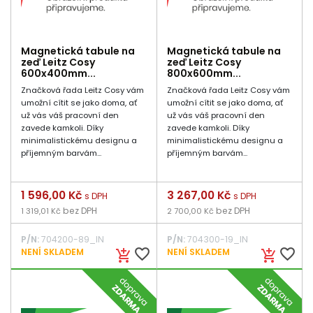
Magnetická tabule na
Magnetická tabule na
zeď Leitz Cosy
zeď Leitz Cosy
600x400mm...
800x600mm...
Značková řada Leitz Cosy vám
Značková řada Leitz Cosy vám
umožní cítit se jako doma, ať
umožní cítit se jako doma, ať
už vás váš pracovní den
už vás váš pracovní den
zavede kamkoli. Díky
zavede kamkoli. Díky
minimalistickému designu a
minimalistickému designu a
příjemným barvám...
příjemným barvám...
Cena
1 596,00 Kč
Cena
3 267,00 Kč
s DPH
s DPH
bez DPH
bez DPH
1 319,01 Kč
2 700,00 Kč
P/N:
704200-89_IN
P/N:
704300-19_IN
favorite_border
favorite_border
NENÍ SKLADEM
NENÍ SKLADEM
add_shopping_cart
add_shopping_cart