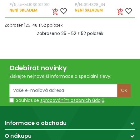
P/N:
bi-MJ030012010
P/N:
354828_IN
favorite_border
favorite_border
NENÍ SKLADEM
NENÍ SKLADEM
add_shopping_cart
add_shopping_cart
Zobrazení 25-48 z 52 položek
Zobrazeno 25 - 52 z 52 položek
Odebírat novinky
Získejte nejnovější informace a speciální slevy:
OK
Souhlas se
zpracováním osobních údajů
.
Informace o obchodu
O nákupu