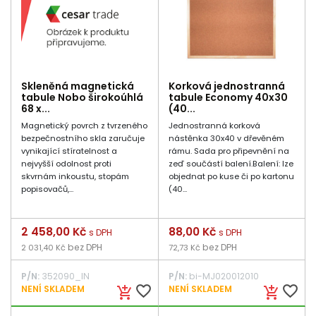
Skleněná magnetická
Korková jednostranná
tabule Nobo širokoúhlá
tabule Economy 40x30
68 x...
(40...
Magnetický povrch z tvrzeného
Jednostranná korková
bezpečnostního skla zaručuje
nástěnka 30x40 v dřevěném
vynikající stíratelnost a
rámu. Sada pro připevnění na
nejvyšší odolnost proti
zeď součástí balení.Balení: lze
skvrnám inkoustu, stopám
objednat po kuse či po kartonu
popisovačů,...
(40...
Cena
2 458,00 Kč
Cena
88,00 Kč
s DPH
s DPH
bez DPH
bez DPH
2 031,40 Kč
72,73 Kč
P/N:
352090_IN
P/N:
bi-MJ020012010
favorite_border
favorite_border
NENÍ SKLADEM
NENÍ SKLADEM
add_shopping_cart
add_shopping_cart