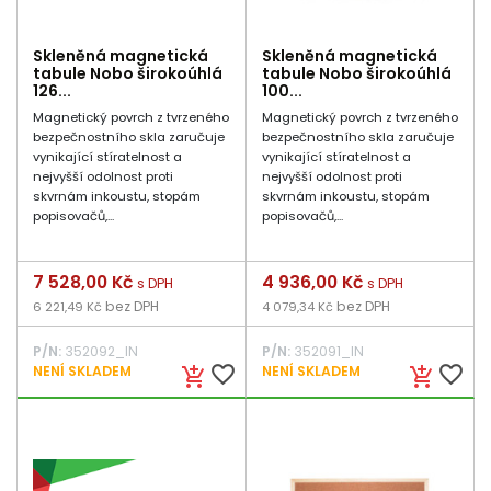
Skleněná magnetická
Skleněná magnetická
tabule Nobo širokoúhlá
tabule Nobo širokoúhlá
126...
100...
Magnetický povrch z tvrzeného
Magnetický povrch z tvrzeného
bezpečnostního skla zaručuje
bezpečnostního skla zaručuje
vynikající stíratelnost a
vynikající stíratelnost a
nejvyšší odolnost proti
nejvyšší odolnost proti
skvrnám inkoustu, stopám
skvrnám inkoustu, stopám
popisovačů,...
popisovačů,...
Cena
7 528,00 Kč
Cena
4 936,00 Kč
s DPH
s DPH
bez DPH
bez DPH
6 221,49 Kč
4 079,34 Kč
P/N:
352092_IN
P/N:
352091_IN
favorite_border
favorite_border
NENÍ SKLADEM
NENÍ SKLADEM
add_shopping_cart
add_shopping_cart