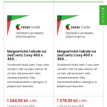
FILTR
Magnetická tabule na
Magnetická tabule na
zeď Leitz Cosy 450 x
zeď Leitz Cosy 450 x
450...
450...
Značková řada Leitz Cosy vám
Značková řada Leitz Cosy vám
umožní cítit se jako doma, ať
umožní cítit se jako doma, ať
už vás váš pracovní den
už vás váš pracovní den
zavede kamkoli. Díky
zavede kamkoli. Díky
minimalistickému designu a
minimalistickému designu a
příjemným barvám...
příjemným barvám...
Cena
1 264,00 Kč
Cena
1 378,00 Kč
s DPH
s DPH
bez DPH
bez DPH
1 044,63 Kč
1 138,84 Kč