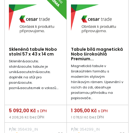
Skleněná tabule Nobo
Tabule bílá magnetická
stolní 57 x 43 x 14 cm
Nobo širokoúhlá
Premium...
Skleněn&aacute;
Magnetická tabule v
stoln&iacute; tabule je
širokoúhlém formátu s
unik&aacute;tn&iacute;
moderním stylovým
doplněk na stůl pro
hliníkovým rámem. Upevnění v
psan&iacute;
rozích do zdi, obsahuje
pozn&aacute;mek a vzkazů....
prostornou přihrádku na
popisovače...
Cena
5 092,00 Kč
Cena
1 305,00 Kč
s DPH
s DPH
bez DPH
bez DPH
4 208,26 Kč
1 078,51 Kč
P/N:
356439_IN
P/N:
354299_IN