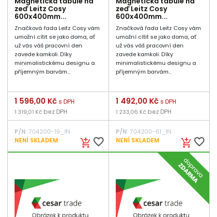
Magnetická tabule na
Magnetická tabule na
zeď Leitz Cosy
zeď Leitz Cosy
600x400mm...
600x400mm...
Značková řada Leitz Cosy vám
Značková řada Leitz Cosy vám
umožní cítit se jako doma, ať
umožní cítit se jako doma, ať
už vás váš pracovní den
už vás váš pracovní den
zavede kamkoli. Díky
zavede kamkoli. Díky
minimalistickému designu a
minimalistickému designu a
příjemným barvám...
příjemným barvám...
Cena
1 596,00 Kč
Cena
1 492,00 Kč
s DPH
s DPH
bez DPH
bez DPH
1 319,01 Kč
1 233,06 Kč
P/N:
704200-19_IN
P/N:
704200-61_IN
favorite_border
favorite_border
NENÍ SKLADEM
NENÍ SKLADEM
add_shopping_cart
add_shopping_cart