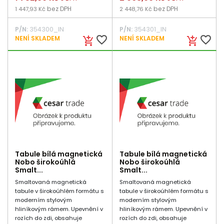
bez DPH
bez DPH
1 447,93 Kč
2 448,76 Kč
P/N:
354300_IN
P/N:
354301_IN
favorite_border
favorite_border
NENÍ SKLADEM
NENÍ SKLADEM
add_shopping_cart
add_shopping_cart
Tabule bílá magnetická
Tabule bílá magnetická
Nobo širokoúhlá
Nobo širokoúhlá
Smalt...
Smalt...
Smaltovaná magnetická
Smaltovaná magnetická
tabule v širokoúhlém formátu s
tabule v širokoúhlém formátu s
moderním stylovým
moderním stylovým
hliníkovým rámem. Upevnění v
hliníkovým rámem. Upevnění v
rozích do zdi, obsahuje
rozích do zdi, obsahuje