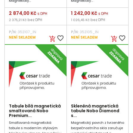
Magnetický...
Magnetický...
Cena
2 874,00 Kč
Cena
1 242,00 Kč
s DPH
s DPH
bez DPH
bez DPH
2 375,21 Kč
1 026,45 Kč
P/N:
352107_IN
P/N:
352105_IN
favorite_border
favorite_border
NENÍ SKLADEM
NENÍ SKLADEM
add_shopping_cart
add_shopping_cart
Tabule bílá magnetická
Skleněná magnetická
smaltovaná Nobo
tabule Nobo Diamond
Premium...
s...
Smaltovaná magnetická
Magnetický povrch z tvrzeného
tabule s moderním stylovým
bezpečnostního skla zaručuje