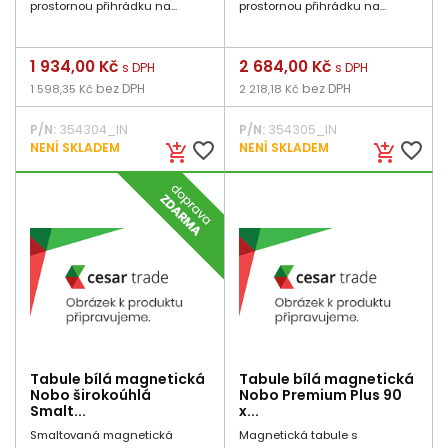
prostornou přihrádku na...
prostornou přihrádku na...
Cena
1 934,00 Kč
Cena
2 684,00 Kč
s DPH
s DPH
bez DPH
bez DPH
1 598,35 Kč
2 218,18 Kč
P/N:
354304_IN
P/N:
354305_IN
favorite_border
favorite_border
NENÍ SKLADEM
NENÍ SKLADEM
add_shopping_cart
add_shopping_cart
Tabule bílá magnetická
Tabule bílá magnetická
Nobo širokoúhlá
Nobo Premium Plus 90
Smalt...
x...
Smaltovaná magnetická
Magnetická tabule s