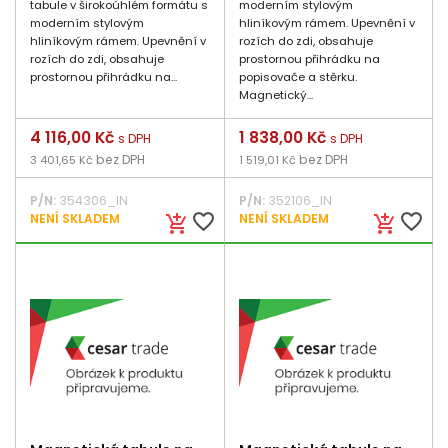
tabule v širokoúhlém formátu s
moderním stylovým
moderním stylovým
hliníkovým rámem. Upevnění v
hliníkovým rámem. Upevnění v
rozích do zdi, obsahuje
rozích do zdi, obsahuje
prostornou přihrádku na
prostornou přihrádku na...
popisovače a stěrku.
Magnetický...
Cena
4 116,00 Kč
Cena
1 838,00 Kč
s DPH
s DPH
bez DPH
bez DPH
3 401,65 Kč
1 519,01 Kč
P/N:
354306_IN
P/N:
352106_IN
favorite_border
favorite_border
NENÍ SKLADEM
NENÍ SKLADEM
add_shopping_cart
add_shopping_cart